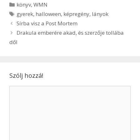
könyv
,
WMN
gyerek
,
halloween
,
képregény
,
lányok
Sírba visz a Post Mortem
Drakula emberére akad, és szerzője tollába
dől
Szólj hozzá!