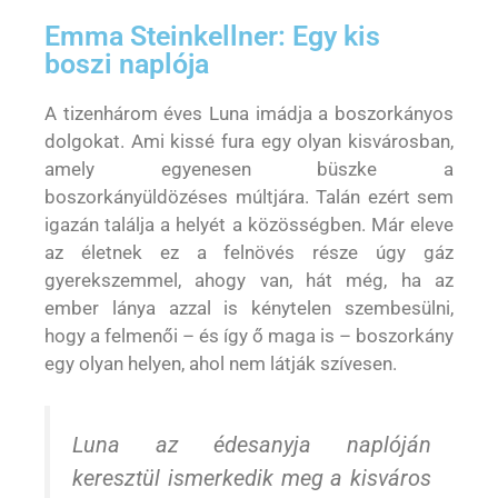
Emma Steinkellner: Egy kis
boszi naplója
A tizenhárom éves Luna imádja a boszorkányos
dolgokat. Ami kissé fura egy olyan kisvárosban,
amely egyenesen büszke a
boszorkányüldözéses múltjára. Talán ezért sem
igazán találja a helyét a közösségben. Már eleve
az életnek ez a felnövés része úgy gáz
gyerekszemmel, ahogy van, hát még, ha az
ember lánya azzal is kénytelen szembesülni,
hogy a felmenői – és így ő maga is – boszorkány
egy olyan helyen, ahol nem látják szívesen.
Luna az édesanyja naplóján
keresztül ismerkedik meg a kisváros