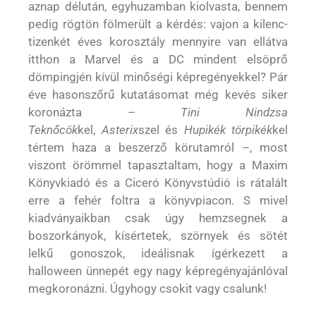
aznap délután, egyhuzamban kiolvasta, bennem
pedig rögtön fölmerült a kérdés: vajon a kilenc-
tizenkét éves korosztály mennyire van ellátva
itthon a Marvel és a DC mindent elsöprő
dömpingjén kívül minőségi képregényekkel? Pár
éve hasonszőrű kutatásomat még kevés siker
koronázta –
Tini Nindzsa
Teknőcök
kel,
Asterix
szel és
Hupikék törpikék
kel
tértem haza a beszerző körutamról –, most
viszont örömmel tapasztaltam, hogy a Maxim
Könyvkiadó és a Ciceró Könyvstúdió is rátalált
erre a fehér foltra a könyvpiacon. S mivel
kiadványaikban csak úgy hemzsegnek a
boszorkányok, kísértetek, szörnyek és sötét
lelkű gonoszok, ideálisnak ígérkezett a
halloween ünnepét egy nagy képregényajánlóval
megkoronázni. Úgyhogy csokit vagy csalunk!