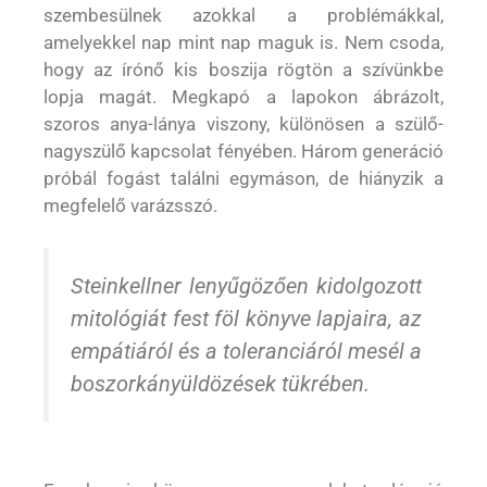
szembesülnek azokkal a problémákkal,
amelyekkel nap mint nap maguk is. Nem csoda,
hogy az írónő kis boszija rögtön a szívünkbe
lopja magát. Megkapó a lapokon ábrázolt,
szoros anya-lánya viszony, különösen a szülő-
nagyszülő kapcsolat fényében. Három generáció
próbál fogást találni egymáson, de hiányzik a
megfelelő varázsszó.
Steinkellner lenyűgözően kidolgozott
mitológiát fest föl könyve lapjaira, az
empátiáról és a toleranciáról mesél a
boszorkányüldözések tükrében.