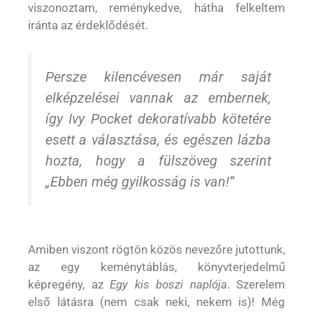
viszonoztam, reménykedve, hátha felkeltem
iránta az érdeklődését.
Persze kilencévesen már saját
elképzelései vannak az embernek,
így Ivy Pocket dekoratívabb kötetére
esett a választása, és egészen lázba
hozta, hogy a fülszöveg szerint
„Ebben még gyilkosság is van!”
Amiben viszont rögtön közös nevezőre jutottunk,
az egy keménytáblás, könyvterjedelmű
képregény, az
Egy kis boszi naplója
. Szerelem
első látásra (nem csak neki, nekem is)! Még