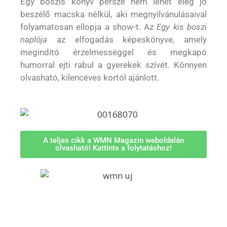
Egy boszis könyv persze nem lehet elég jó
beszélő macska nélkül, aki megnyilvánulásaival
folyamatosan ellopja a show-t. Az
Egy kis boszi
naplója
az elfogadás képeskönyve, amely
megindító érzelmességgel és megkapó
humorral ejti rabul a gyerekek szívét. Könnyen
olvasható, kilencéves kortól ajánlott.
A teljes cikk a WMN Magazin weboldalán
olvasható! Kattints a folytatáshoz!