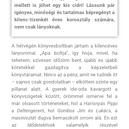
mellett is jöhet egy kis cidri! Lássunk pár
igényes, minőségi és tartalmas képregényt a
kilenc-tizenkét éves korosztály számára,
nem csak lányoknak.
A hétvégén könyvesboltban jártam a kilencéves
lányommal. „Apa boltja”, így hívja, mivel, ha
tehetem, szívesen időzöm bent, újabb és újabb
kötetekkel gazdagítva a képzeletbeli
könyvtáramat. Nincs az a pénz, amit ne tudnék itt
– sajnos csak gondolatban – elkölteni szinte egy
pillanat alatt. A gyerek ide-oda kavargott a
könyvszigetek között, örömmel ismerve fel a
már olvasott történeteket, hol a
Harisnyás Pippi
a Déltengeren
t, hol
Gombos Jim és Lukács, a
masinisztá
t dugva bemaszkolt orrom alá. Én ezt
az
Idődetektívek
valamelyik részével