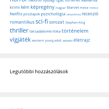
igaz történet
háborús
ifjúsági
képregény
kém
krimi
Marvel
mese
magyar
metoo
recenzió
pszichológia
Netflix
posztapok
rasszizmus
sci-fi
romantikus
sorozat
Stephen King
thriller
történelem
társadalomkritika
vígjáték
életrajz
western
young adult
zaklatás
Legutóbbi hozzászólások