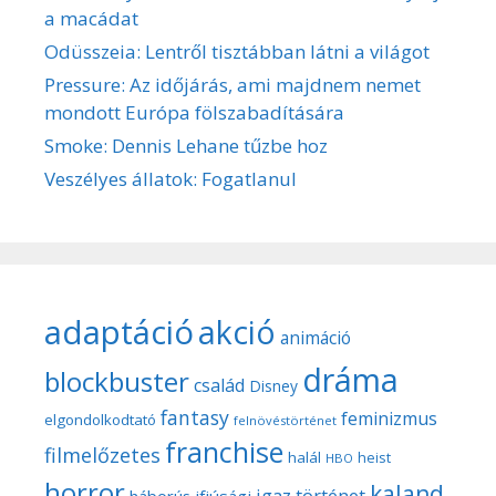
a macádat
Odüsszeia: Lentről tisztábban látni a világot
Pressure: Az időjárás, ami majdnem nemet
mondott Európa fölszabadítására
Smoke: Dennis Lehane tűzbe hoz
Veszélyes állatok: Fogatlanul
adaptáció
akció
animáció
dráma
blockbuster
család
Disney
fantasy
feminizmus
elgondolkodtató
felnövéstörténet
franchise
filmelőzetes
halál
heist
HBO
horror
kaland