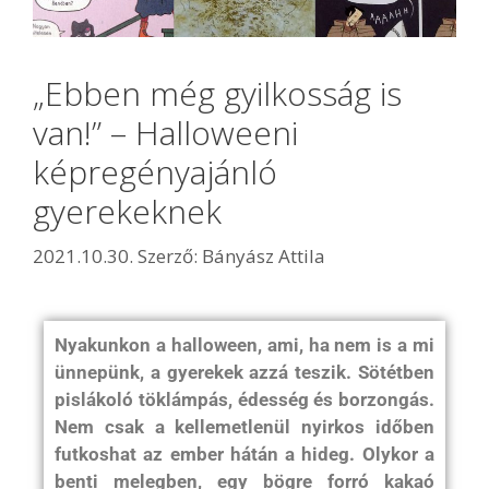
„Ebben még gyilkosság is
van!” – Halloweeni
képregényajánló
gyerekeknek
2021.10.30.
Szerző:
Bányász Attila
Nyakunkon a halloween, ami, ha nem is a mi
ünnepünk, a gyerekek azzá teszik. Sötétben
pislákoló töklámpás, édesség és borzongás.
Nem csak a kellemetlenül nyirkos időben
futkoshat az ember hátán a hideg. Olykor a
benti melegben, egy bögre forró kakaó