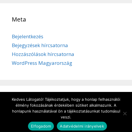
Meta
Bejelentkezés
Bejegyzések hírcsatorna
Hozzászólások hírcsatorna
WordPress Magyarország
Kedves Látogató! Tájékoztatjuk, hogy a honlap felhasználói
Adatvédelem
/
Süti kezelése
/
Impresszum
élmény fokozásának érdekében sütiket alkalmazunk. A
honlapunk használatával ön a tájékoztatásunkat tudomásul
veszi.
© 2026 kulturbanyasz.hu
• Készült
GeneratePress
Elfogadom
Adatvédelmi irányelvek