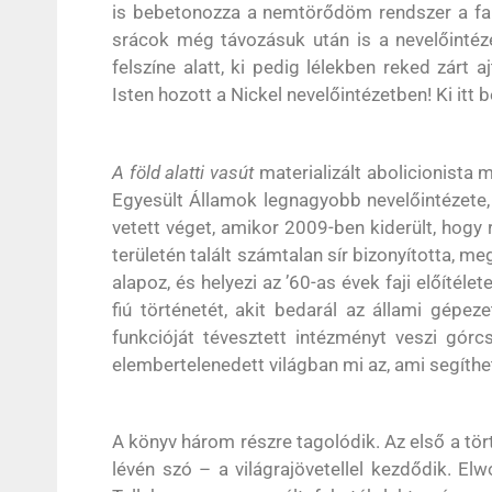
is bebetonozza a nemtörődöm rendszer a fa
srácok még távozásuk után is a nevelőinté
felszíne alatt, ki pedig lélekben reked zárt
Isten hozott a Nickel nevelőintézetben! Ki itt
A föld alatti vasút
materializált abolicionist
Egyesült Államok legnagyobb nevelőintézete,
vetett véget, amikor 2009-ben kiderült, hogy 
területén talált számtalan sír bizonyította, me
alapoz, és helyezi az ’60-as évek faji előíté
fiú történetét, akit bedarál az állami gépe
funkcióját tévesztett intézményt veszi gór
elembertelenedett világban mi az, ami segíth
A könyv három részre tagolódik. Az első a tö
lévén szó – a világrajövetellel kezdődik. Elw