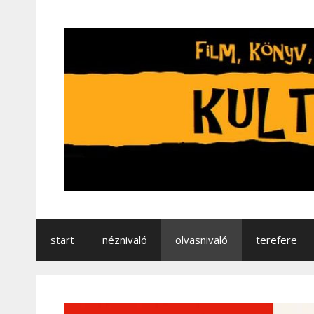
start
néznivaló
olvasnivaló
terefere