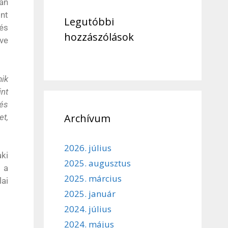
yan
int
Legutóbbi
és
hozzászólások
ve
mik
int
 és
Archívum
et,
2026. július
aki
2025. augusztus
 a
2025. március
lai
2025. január
2024. július
2024. május