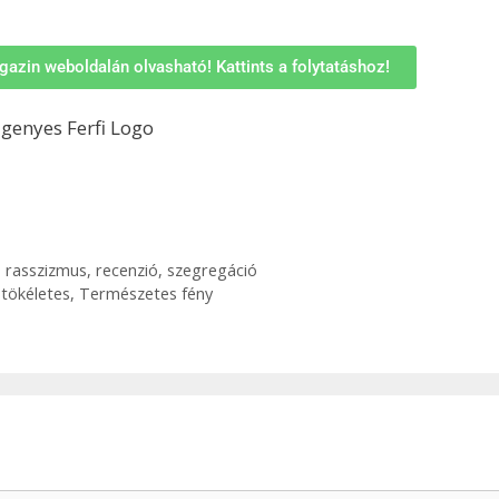
agazin weboldalán olvasható! Kattints a folytatáshoz!
,
rasszizmus
,
recenzió
,
szegregáció
 tökéletes, Természetes fény