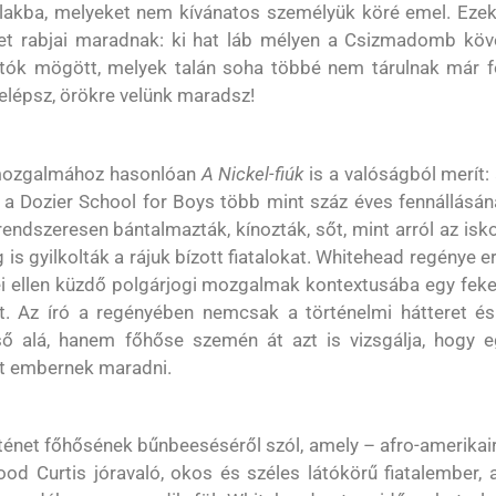
lakba, melyeket nem kívánatos személyük köré emel. Ezek
zet rabjai maradnak: ki hat láb mélyen a Csizmadomb köv
 ajtók mögött, melyek talán soha többé nem tárulnak már f
 belépsz, örökre velünk maradsz!
a mozgalmához hasonlóan
A Nickel-fiúk
is a valóságból merít:
 a Dozier School for Boys több mint száz éves fennállásá
rendszeresen bántalmazták, kínozták, sőt, mint arról az isk
g is gyilkolták a rájuk bízott fiatalokat. Whitehead regénye e
letei ellen küzdő polgárjogi mozgalmak kontextusába egy fek
zet. Az író a regényében nemcsak a történelmi hátteret é
cső alá, hanem főhőse szemén át azt is vizsgálja, hogy e
et embernek maradni.
rténet főhősének bűnbeeséséről szól, amely – afro-amerikai
ood Curtis jóravaló, okos és széles látókörű fiatalember, 