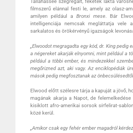
Tallahassee szegregált, feketék lakta város
filmszerű elánnal festi le, amely az olasz-a
amilyen például a
Bronxi mese
. Bár Elwoo
intelligenciája nemcsak megláttatja vele
sarkalatos és örökérvényű igazságok levonásá
„Elwoodot megragadta egy kód, dr. King pedig e
a négereket akarják elnyomni, mint például a t
például a többi ember, és mindezekkel szembe
megőrizned azt, aki vagy. Az enciklopédiák ü
mások pedig megfosztanak az önbecsülésedtől. 
Elwood előtt szélesre tárja a kapuját a jövő, 
magának akarja a Napot, de felemelkedése 
kisiklott afro-amerikai sorsok sírfelirat-sa
közé kerül.
„Amikor csak egy fehér ember magadról kérdez, 