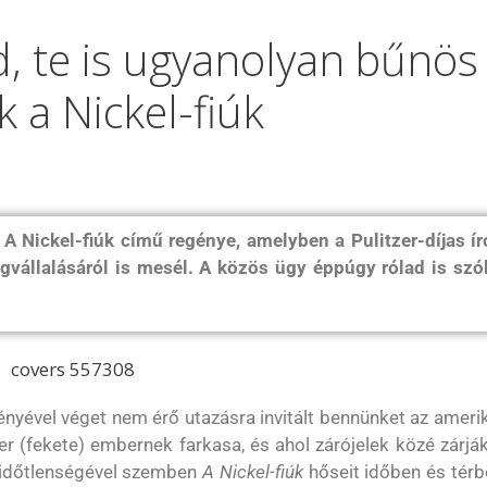
d, te is ugyanolyan bűnös
k a Nickel-fiúk
 Nickel-fiúk című regénye, amelyben a Pulitzer-díjas ír
gvállalásáról is mesél. A közös ügy éppúgy rólad is szól
nyével véget nem érő utazásra invitált bennünket az ameri
er (fekete) embernek farkasa, és ahol zárójelek közé zárjá
időtlenségével szemben
A Nickel-fiúk
hőseit időben és térb