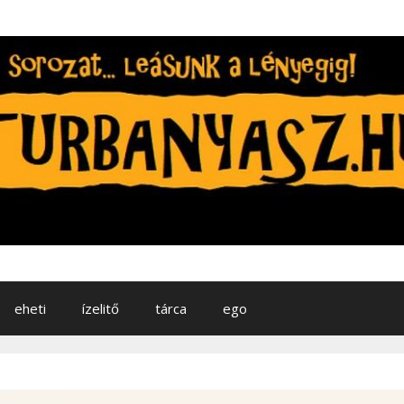
eheti
ízelitő
tárca
ego