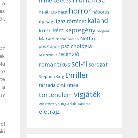
filmelőzetes
 a
horror
es
háborús
halál
heist
HBO
öl.
kaland
igaz történet
ifjúsági
képregény
kém
krimi
magyar
Netflix
Marvel
mese
metoo
pszichológia
posztapok
 az
recenzió
rasszizmus
nak
sci-fi
romantikus
ola
sorozat
rre
thriller
Stephen King
ete
társadalomkritika
s a
vígjáték
történelem
gy
western
young adult
zaklatás
életrajz
ról
aki