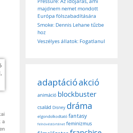
Pressure: Az időjárás, ami
majdnem nemet mondott
Európa fölszabadítására
Smoke: Dennis Lehane tűzbe
hoz
Veszélyes állatok: Fogatlanul
ó
,
adaptáció
akció
blockbuster
animáció
dráma
család
Disney
kai
fantasy
elgondolkodtató
k a
feminizmus
felnövéstörténet
en
franchise