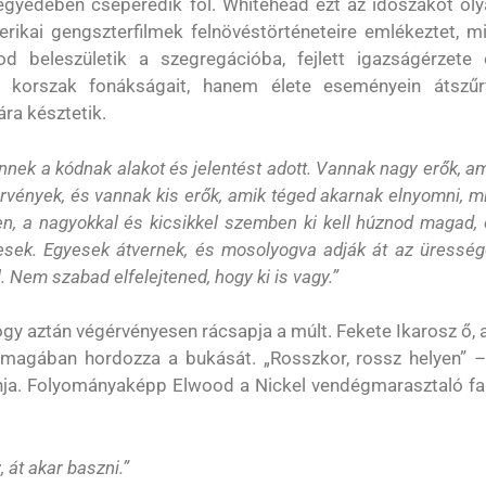
negyedében cseperedik föl. Whitehead ezt az időszakot ol
merikai gengszterfilmek felnövéstörténeteire emlékeztet, m
d beleszületik a szegregációba, fejlett igazságérzete 
 a korszak fonákságait, hanem élete eseményein átszűr
ra késztetik.
nnek a kódnak alakot és jelentést adott. Vannak nagy erők, a
örvények, és vannak kis erők, amik téged akarnak elnyomni, m
n, a nagyokkal és kicsikkel szemben ki kell húznod magad,
resek. Egyesek átvernek, és mosolyogva adják át az üresség
Nem szabad elfelejtened, hogy ki is vagy.”
hogy aztán végérvényesen rácsapja a múlt. Fekete Ikarosz ő, 
magában hordozza a bukását. „Rosszkor, rossz helyen” –
blonja. Folyományaképp Elwood a Nickel vendégmarasztaló fa
át akar baszni.”