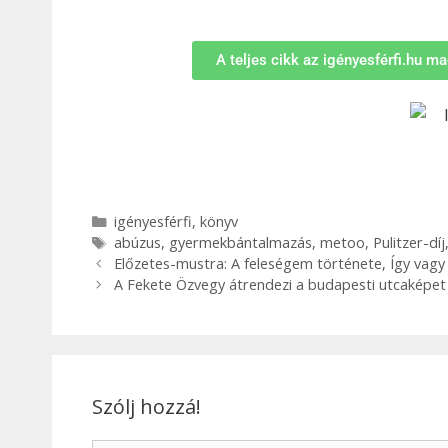
A teljes cikk az igényesférfi.hu m
igényesférfi
,
könyv
abúzus
,
gyermekbántalmazás
,
metoo
,
Pulitzer-díj
Előzetes-mustra: A feleségem története, Így vagy
A Fekete Özvegy átrendezi a budapesti utcaképet
Szólj hozzá!