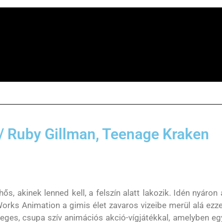
 / Ruby Gillman, Teenage Kraken
ős, akinek lenned kell, a felszín alatt lakozik. Idén nyáron 
rks Animation a gimis élet zavaros vizeibe merül alá ezze
teges, csupa szív animációs akció-vígjátékkal, amelyben eg