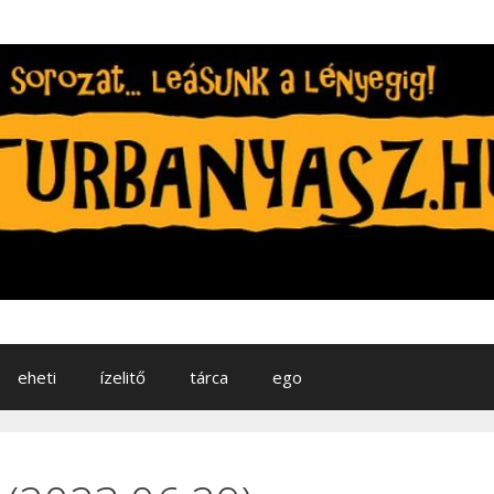
eheti
ízelitő
tárca
ego