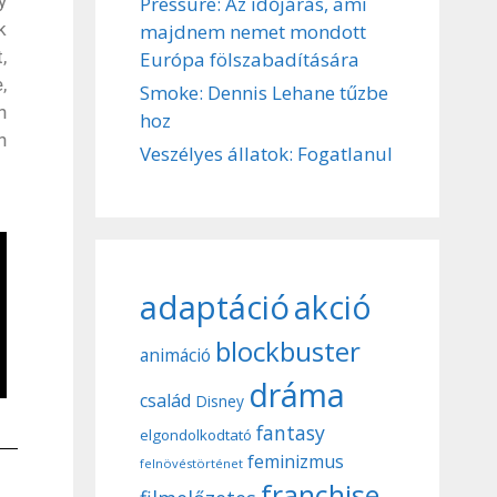
y
Pressure: Az időjárás, ami
k
majdnem nemet mondott
,
Európa fölszabadítására
,
Smoke: Dennis Lehane tűzbe
n
hoz
n
Veszélyes állatok: Fogatlanul
adaptáció
akció
blockbuster
animáció
dráma
család
Disney
fantasy
elgondolkodtató
feminizmus
felnövéstörténet
franchise