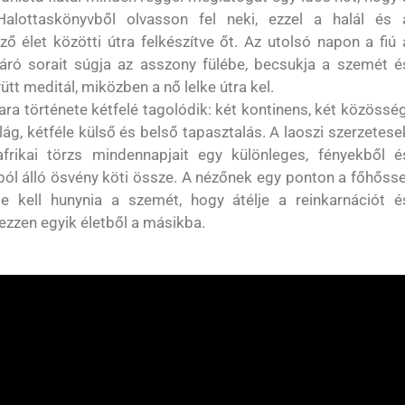
Halottaskönyvből olvasson fel neki, ezzel a halál és 
ző élet közötti útra felkészítve őt. Az utolsó napon a fiú 
áró sorait súgja az asszony fülébe, becsukja a szemét é
ütt meditál, miközben a nő lelke útra kel.
ra története kétfelé tagolódik: két kontinens, két közösség
ilág, kétféle külső és belső tapasztalás. A laoszi szerzetese
frikai törzs mindennapjait egy különleges, fényekből é
ól álló ösvény köti össze. A nézőnek egy ponton a főhősse
le kell hunynia a szemét, hogy átélje a reinkarnációt é
zzen egyik életből a másikba.