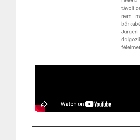
Helena 
távoli o
nem ma
bőrkabá
Jürgen 
dolgozi
félelme