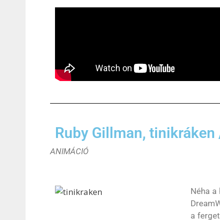
Ruby Gillman, tinikráken
ANIMÁCIÓ
Néha a h
DreamWo
a ferge