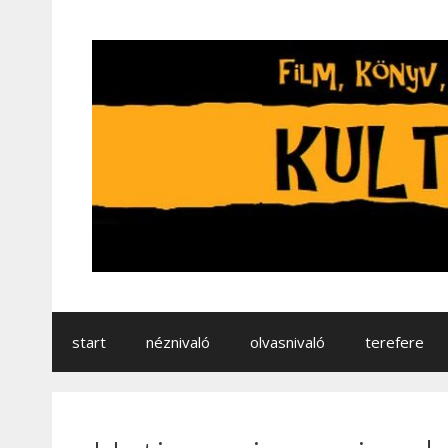
start
néznivaló
olvasnivaló
terefere