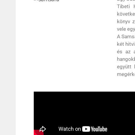
Tibeti 
követke
könyv z
vele egy
A Samsa
két hitv
és az a
hangokb
együtt 
megérke