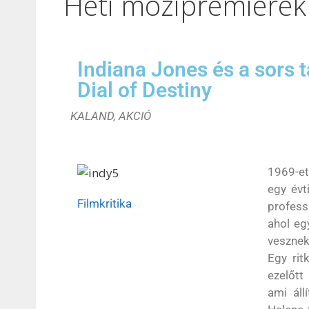
Heti mozipremierek
Indiana Jones és a sors t
Dial of Destiny
KALAND, AKCIÓ
1969-et
egy évt
Filmkritika
profess
ahol eg
vesznek
Egy rit
ezelőtt
ami áll