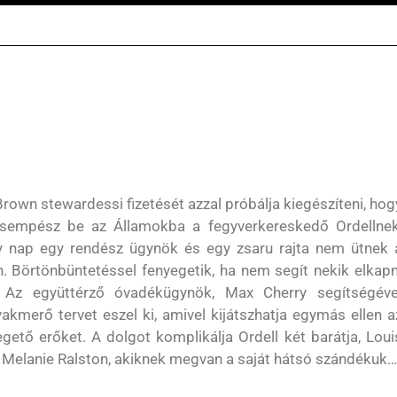
Brown stewardessi fizetését azzal próbálja kiegészíteni, hog
sempész be az Államokba a fegyverkereskedő Ordellnek
 nap egy rendész ügynök és egy zsaru rajta nem ütnek 
n. Börtönbüntetéssel fenyegetik, ha nem segít nekik elkapn
. Az együttérző óvadékügynök, Max Cherry segítségéve
vakmerő tervet eszel ki, amivel kijátszhatja egymás ellen a
egető erőket. A dolgot komplikálja Ordell két barátja, Loui
 Melanie Ralston, akiknek megvan a saját hátsó szándékuk…