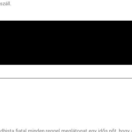
záll.
dhista fiatal minden reggel meglátogat egy idős nőt, hogy 