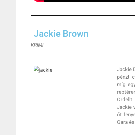
Jackie Brown
KRIMI
Jackie 
pénzt c
míg egy
reptére
Ordellt
Jackie 
őt feny
Gara és