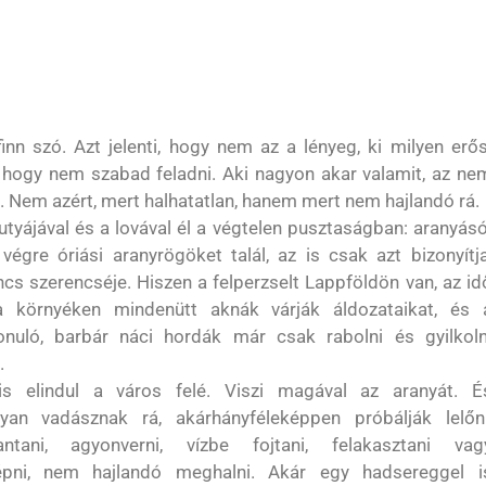
finn szó. Azt jelenti, hogy nem az a lényeg, ki milyen erős
hogy nem szabad feladni. Aki nagyon akar valamit, az ne
. Nem azért, mert halhatatlan, hanem mert nem hajlandó rá.
kutyájával és a lovával él a végtelen pusztaságban: aranyásó
végre óriási aranyrögöket talál, az is csak azt bizonyítja
ncs szerencséje. Hiszen a felperzselt Lappföldön van, az id
a környéken mindenütt aknák várják áldozataikat, és 
onuló, barbár náci hordák már csak rabolni és gyilkoln
.
s elindul a város felé. Viszi magával az aranyát. É
yan vadásznak rá, akárhányféleképpen próbálják lelőni
bantani, agyonverni, vízbe fojtani, felakasztani vag
tépni, nem hajlandó meghalni. Akár egy hadsereggel i