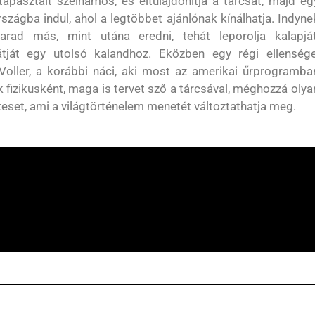
tapasztalt szélhámos, és eltulajdonítja a tárcsát, majd eg
rszágba indul, ahol a legtöbbet ajánlónak kínálhatja. Indyne
rad más, mint utána eredni, tehát leporolja kalapját
tját egy utolsó kalandhoz. Eközben egy régi ellensége
Voller, a korábbi náci, aki most az amerikai űrprogramba
k fizikusként, maga is tervet sző a tárcsával, méghozzá olya
teset, ami a világtörténelem menetét változtathatja meg.