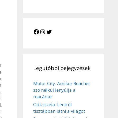
t
Legutóbbi bejegyzések
s
,
Motor City: Amikor Reacher
t
szó nélkül lenyúlja a
.
macádat
l
Odüsszeia: Lentről
,
tisztábban látni a világot
.