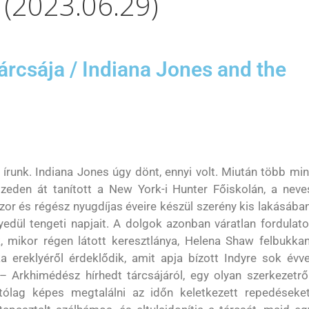
 (2023.06.29)
árcsája / Indiana Jones and the
 írunk. Indiana Jones úgy dönt, ennyi volt. Miután több min
izeden át tanított a New York-i Hunter Főiskolán, a neve
zor és régész nyugdíjas éveire készül szerény kis lakásában
yedül tengeti napjait. A dolgok azonban váratlan fordulato
, mikor régen látott keresztlánya, Helena Shaw felbukkan
ka ereklyéről érdeklődik, amit apja bízott Indyre sok évve
 – Arkhimédész hírhedt tárcsájáról, egy olyan szerkezetről
ítólag képes megtalálni az időn keletkezett repedéseket