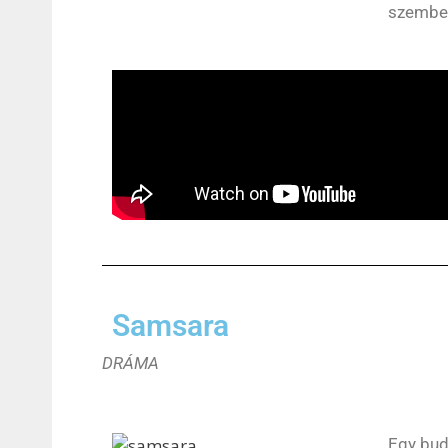
szembes
Samsara
DRÁMA
Egy bud