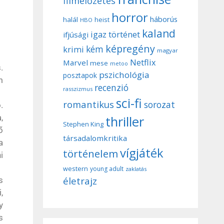
filmelőzetes
horror
háborús
halál
heist
HBO
kaland
igaz történet
ifjúsági
képregény
kém
krimi
magyar
Netflix
Marvel
mese
metoo
.
pszichológia
posztapok
m
recenzió
rasszizmus
sci-fi
romantikus
sorozat
.
,
thriller
Stephen King
ő
társadalomkritika
a
vígjáték
történelem
i
western
young adult
zaklatás
életrajz
s
,
y
s