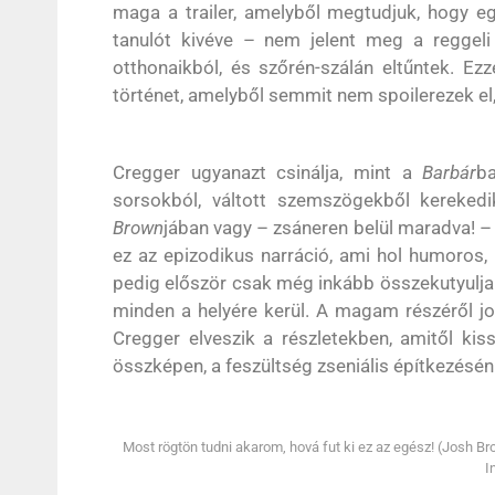
maga a trailer, amelyből megtudjuk, hogy eg
tanulót kivéve – nem jelent meg a reggeli 
otthonaikból, és szőrén-szálán eltűntek. Ezz
történet, amelyből semmit nem spoilerezek el
Cregger ugyanazt csinálja, mint a
Barbár
ba
sorsokból, váltott szemszögekből kerekedi
Brown
jában vagy – zsáneren belül maradva!
ez az epizodikus narráció, ami hol humoros,
pedig először csak még inkább összekutyulja 
minden a helyére kerül. A magam részéről j
Cregger elveszik a részletekben, amitől kis
összképen, a feszültség zseniális építkezésén
Most rögtön tudni akarom, hová fut ki ez az egész! (Josh Bro
I