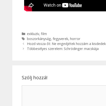
exkluzív
,
film
boszorkányság
,
fegyverek
,
horror
Hozd vissza őt: Ne engedjétek hozzám a kisdedek
Többesélyes szerelem: Schrödinger macskája
Szólj hozzá!