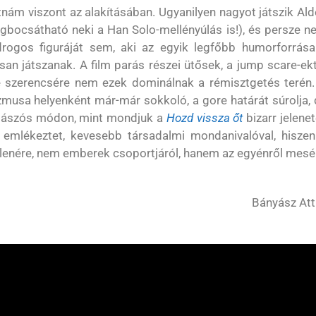
tnám viszont az alakításában. Ugyanilyen nagyot játszik Al
egbocsátható neki a Han Solo-mellényúlás is!), és persze 
drogos figuráját sem, aki az egyik legfőbb humorforrása
san játszanak. A film parás részei ütősek, a jump scare-ek
de szerencsére nem ezek dominálnak a rémisztgetés terén.
izmusa helyenként már-már sokkoló, a gore határát súrolja,
 mászós módon, mint mondjuk a
Hozd vissza őt
bizarr jelenet
 emlékeztet, kevesebb társadalmi mondanivalóval, hiszen
enére, nem emberek csoportjáról, hanem az egyénről mesél
Bányász Att