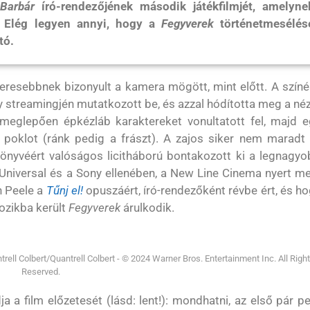
Barbár
író-rendezőjének második játékfilmjét, amelyne
 Elég legyen annyi, hogy a
Fegyverek
történetmesélés
tó.
keresebbnek bizonyult a kamera mögött, mint előtt. A szín
 streamingjén mutatkozott be, és azzal hódította meg a né
 meglepően épkézláb karaktereket vonultatott fel, majd e
a poklot (ránk pedig a frászt). A zajos siker nem maradt 
önyvéért valóságos licitháború bontakozott ki a legnagyo
az Universal és a Sony ellenében, a New Line Cinema nyert m
n Peele a
Tűnj el!
opuszáért, író-rendezőként révbe ért, és h
ozikba került
Fegyverek
árulkodik.
ell Colbert/Quantrell Colbert - © 2024 Warner Bros. Entertainment Inc. All Righ
Reserved.
 a film előzetesét (lásd: lent!): mondhatni, az első pár p