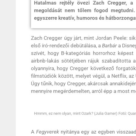
Hatalmas rejtély övezi Zach Cregger, a
megoldását nem tőlem fogod megtudni.
egyszerre kreatív, humoros és hátborzonga
Zach Cregger úgy járt, mint Jordan Peele: si
első író-rendezői debütálása, a
Barbár
a Disney
szívét, hogy B-kategóriás horrorhoz képest
airbnb-lakás sötétjében rájuk szabadította 
olyannyira, hogy Cregger következő forgatók
filmstúdiók között, melyet végül, a Netflix, 
Úgy tűnik, hogy Cregger, akárcsak annakidejé
mennyire megérdemelten, arról épp a most m
Hmmm, ez nem olyan, mint Ozark? (Julia Garner) Fotó: Quantr
A
Fegyverek
nyitánya egy az egyben visszaadja