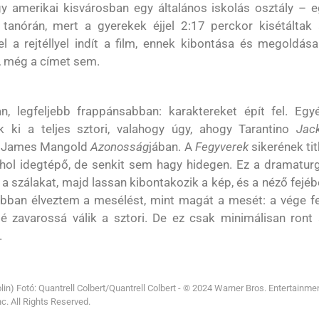
y amerikai kisvárosban egy általános iskolás osztály – e
tanórán, mert a gyerekek éjjel 2:17 perckor kisétáltak 
el a rejtéllyel indít a film, ennek kibontása és megoldás
, még a címet sem.
n, legfeljebb frappánsabban: karaktereket épít fel. Egyé
k ki a teljes sztori, valahogy úgy, ahogy Tarantino
Jack
 – James Mangold
Azonosság
jában. A
Fegyverek
sikerének ti
 hol idegtépő, de senkit sem hagy hidegen. Ez a dramatur
a szálakat, majd lassan kibontakozik a kép, és a néző fejé
obban élveztem a mesélést, mint magát a mesét: a vége fe
sé zavarossá válik a sztori. De ez csak minimálisan ront
.
lin) Fotó: Quantrell Colbert/Quantrell Colbert - © 2024 Warner Bros. Entertainme
nc. All Rights Reserved.