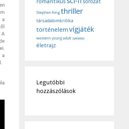
sci-fi
romantikus
sorozat
den
thriller
nem
Stephen King
 a
társadalomkritika
től
vígjáték
történelem
 A
western
young adult
zaklatás
 de
életrajz
ei.
 a
.
Legutóbbi
ila
hozzászólások