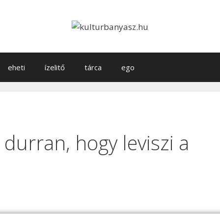
eheti
ízelitő
tárca
ego
durran, hogy leviszi a