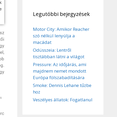
k
e
Legutóbbi bejegyzések
Motor City: Amikor Reacher
ész
szó nélkül lenyúlja a
zői
macádat
gy
Odüsszeia: Lentről
el,
tisztábban látni a világot
bb
Pressure: Az időjárás, ami
eg.
majdnem nemet mondott
ogy
Európa fölszabadítására
Smoke: Dennis Lehane tűzbe
hoz
ts
Veszélyes állatok: Fogatlanul
erc