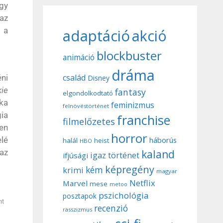
gy
az
a a
adaptáció
akció
blockbuster
animáció
dráma
család
ni
Disney
ie
fantasy
elgondolkodtató
tka
feminizmus
felnövéstörténet
gia
franchise
filmelőzetes
ben
horror
háborús
lé
halál
heist
HBO
kaland
 az
igaz történet
ifjúsági
képregény
kém
krimi
magyar
Netflix
Marvel
mese
metoo
pszichológia
posztapok
nt
recenzió
rasszizmus