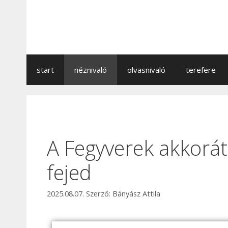
start
néznivaló
olvasnivaló
terefere
A Fegyverek akkorát 
fejed
2025.08.07.
Szerző:
Bányász Attila