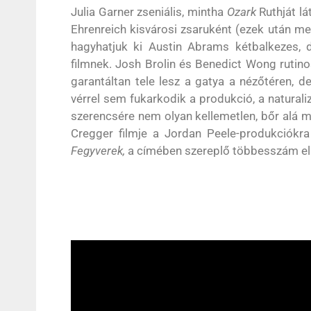
Julia Garner zseniális, mintha
Ozark
Ruthját lá
Ehrenreich kisvárosi zsaruként (ezek után m
hagyhatjuk ki Austin Abrams kétbalkezes, 
filmnek. Josh Brolin és Benedict Wong rutino
garantáltan tele lesz a gatya a nézőtéren, 
vérrel sem fukarkodik a produkció, a natural
szerencsére nem olyan kellemetlen, bőr alá
Cregger filmje a Jordan Peele-produkciókra
Fegyverek,
a címében szereplő többesszám ell