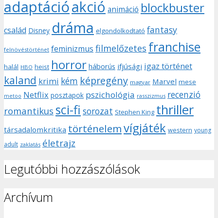
adaptáció
akció
blockbuster
animáció
dráma
fantasy
család
Disney
elgondolkodtató
franchise
filmelőzetes
feminizmus
felnövéstörténet
horror
igaz történet
háborús
ifjúsági
halál
heist
HBO
kaland
képregény
kém
krimi
Marvel
mese
magyar
recenzió
pszichológia
Netflix
posztapok
rasszizmus
metoo
sci-fi
thriller
romantikus
sorozat
Stephen King
vígjáték
történelem
társadalomkritika
western
young
életrajz
adult
zaklatás
Legutóbbi hozzászólások
Archívum