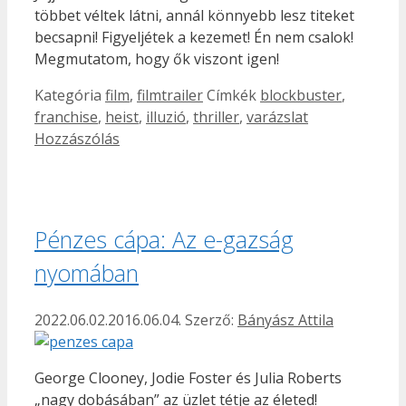
többet véltek látni, annál könnyebb lesz titeket
becsapni! Figyeljétek a kezemet! Én nem csalok!
Megmutatom, hogy ők viszont igen!
Kategória
film
,
filmtrailer
Címkék
blockbuster
,
franchise
,
heist
,
illuzió
,
thriller
,
varázslat
Hozzászólás
Pénzes cápa: Az e-gazság
nyomában
2022.06.02.
2016.06.04.
Szerző:
Bányász Attila
George Clooney, Jodie Foster és Julia Roberts
„nagy dobásában” az üzlet tétje az életed!