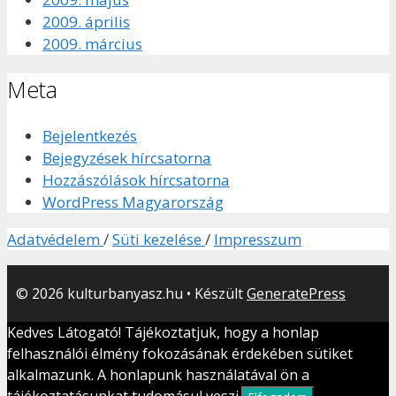
2009. április
2009. március
Meta
Bejelentkezés
Bejegyzések hírcsatorna
Hozzászólások hírcsatorna
WordPress Magyarország
Adatvédelem
/
Süti kezelése
/
Impresszum
© 2026 kulturbanyasz.hu
• Készült
GeneratePress
Kedves Látogató! Tájékoztatjuk, hogy a honlap
felhasználói élmény fokozásának érdekében sütiket
alkalmazunk. A honlapunk használatával ön a
tájékoztatásunkat tudomásul veszi.