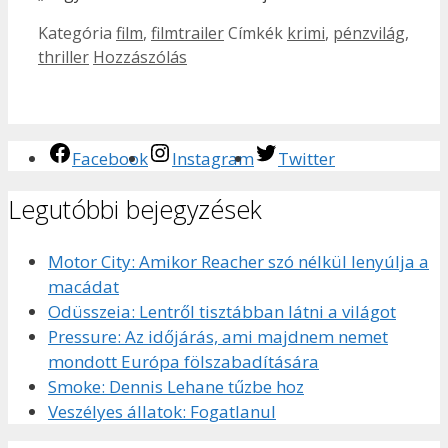
Kategória
film
,
filmtrailer
Címkék
krimi
,
pénzvilág
,
thriller
Hozzászólás
Facebook
Instagram
Twitter
Legutóbbi bejegyzések
Motor City: Amikor Reacher szó nélkül lenyúlja a
macádat
Odüsszeia: Lentről tisztábban látni a világot
Pressure: Az időjárás, ami majdnem nemet
mondott Európa fölszabadítására
Smoke: Dennis Lehane tűzbe hoz
Veszélyes állatok: Fogatlanul