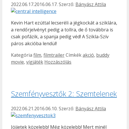
2022.06.17.
2016.06.17.
Szerző:
Bányász Attila
Kevin Hart ezúttal lecseréli a jégkockát a sziklára,
a rendőrjelvényt pedig a tollra, de ő továbbra is
csak pofázik, a spanja pedig véd! A Szikla-Szív
páros akcióba lendül!
Kategória
film
,
filmtrailer
Címkék
akció
,
buddy
movie
,
vígjáték
Hozzászólás
Szemfényvesztők 2: Szemtelenek
2022.06.21.
2016.06.10.
Szerző:
Bányász Attila
Jöjjetek közelebb! Még közelebb! Mert minél