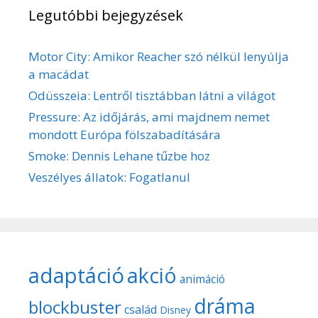
Legutóbbi bejegyzések
Motor City: Amikor Reacher szó nélkül lenyúlja
a macádat
Odüsszeia: Lentről tisztábban látni a világot
Pressure: Az időjárás, ami majdnem nemet
mondott Európa fölszabadítására
Smoke: Dennis Lehane tűzbe hoz
Veszélyes állatok: Fogatlanul
adaptáció
akció
animáció
dráma
blockbuster
család
Disney