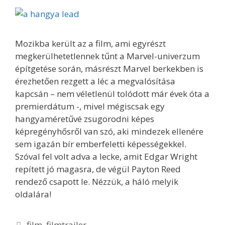
Mozikba került az a film, ami egyrészt
megkerülhetetlennek tűnt a Marvel-univerzum
építgetése során, másrészt Marvel berkekben is
érezhetően rezgett a léc a megvalósítása
kapcsán – nem véletlenül tolódott már évek óta a
premierdátum -, mivel mégiscsak egy
hangyaméretűvé zsugorodni képes
képregényhősről van szó, aki mindezek ellenére
sem igazán bír emberfeletti képességekkel.
Szóval fel volt adva a lecke, amit Edgar Wright
repített jó magasra, de végül Payton Reed
rendező csapott le. Nézzük, a háló melyik
oldalára!
Kategória
film
,
filmtrailer