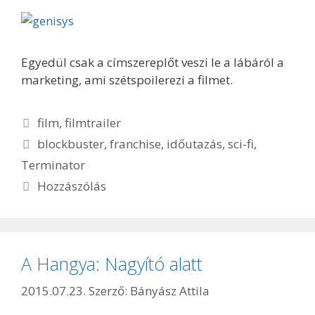
Egyedül csak a címszereplőt veszi le a lábáról a
marketing, ami szétspoilerezi a filmet.
Kategória
film
,
filmtrailer
Címkék
blockbuster
,
franchise
,
időutazás
,
sci-fi
,
Terminator
Hozzászólás
A Hangya: Nagyító alatt
2015.07.23.
Szerző:
Bányász Attila