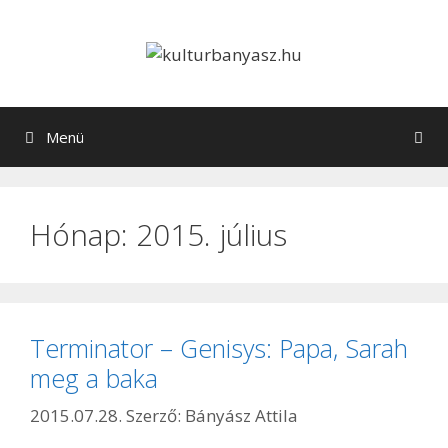
Kilépés
a
tartalomba
Menü
Hónap:
2015. július
Terminator – Genisys: Papa, Sarah
meg a baka
2015.07.28.
Szerző:
Bányász Attila