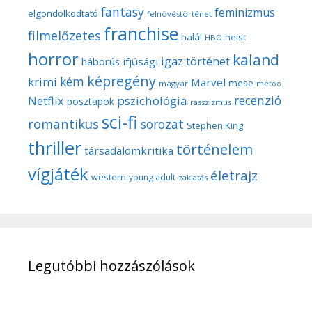
fantasy
feminizmus
elgondolkodtató
felnövéstörténet
franchise
filmelőzetes
halál
heist
HBO
horror
kaland
igaz történet
háborús
ifjúsági
képregény
kém
krimi
Marvel
mese
magyar
metoo
recenzió
pszichológia
Netflix
posztapok
rasszizmus
sci-fi
romantikus
sorozat
Stephen King
thriller
történelem
társadalomkritika
vígjáték
életrajz
western
young adult
zaklatás
Legutóbbi hozzászólások