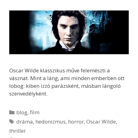
Oscar Wilde klasszikus műve felemészti a
vásznat. Mint a láng, ami minden emberben ott
lobog: kiben izzó parázsként, másban lángoló
szenvedélyként.
Kategória
blog
,
film
Címkék
dráma
,
hedonizmus
,
horror
,
Oscar Wilde
,
thriller