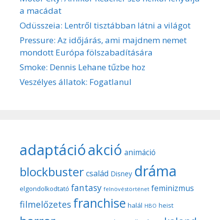
a macádat
Odüsszeia: Lentről tisztábban látni a világot
Pressure: Az időjárás, ami majdnem nemet
mondott Európa fölszabadítására
Smoke: Dennis Lehane tűzbe hoz
Veszélyes állatok: Fogatlanul
adaptáció
akció
animáció
dráma
blockbuster
család
Disney
fantasy
feminizmus
elgondolkodtató
felnövéstörténet
franchise
filmelőzetes
halál
heist
HBO