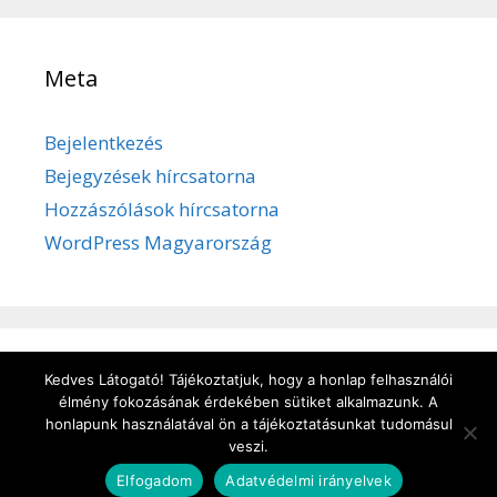
Meta
Bejelentkezés
Bejegyzések hírcsatorna
Hozzászólások hírcsatorna
WordPress Magyarország
Kedves Látogató! Tájékoztatjuk, hogy a honlap felhasználói
Adatvédelem
/
Süti kezelése
/
Impresszum
élmény fokozásának érdekében sütiket alkalmazunk. A
honlapunk használatával ön a tájékoztatásunkat tudomásul
veszi.
© 2026 kulturbanyasz.hu
• Készült
GeneratePress
Elfogadom
Adatvédelmi irányelvek