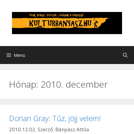
Kilépés
a
tartalomba
Menü
Hónap:
2010. december
Dorian Gray: Tűz, jöjj velem!
2010.12.02.
Szerző:
Bányász Attila