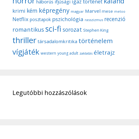
horror
kaland
igaz történet
háborús
ifjúsági
képregény
kém
krimi
Marvel
mese
magyar
metoo
recenzió
pszichológia
Netflix
posztapok
rasszizmus
sci-fi
romantikus
sorozat
Stephen King
thriller
történelem
társadalomkritika
vígjáték
életrajz
western
young adult
zaklatás
Legutóbbi hozzászólások