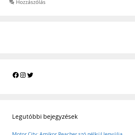
Hozzászólás
Facebook
Instagram
Twitter
Legutóbbi bejegyzések
Motor City: Amikor Reacher szó nélkül lenyúlja