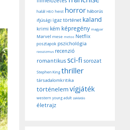
filmelőzetes
horror
háborús
halál
heist
HBO
kaland
igaz történet
ifjúsági
képregény
kém
krimi
magyar
Netflix
Marvel
mese
metoo
pszichológia
posztapok
recenzió
rasszizmus
sci-fi
romantikus
sorozat
thriller
Stephen King
társadalomkritika
vígjáték
történelem
western
young adult
zaklatás
életrajz