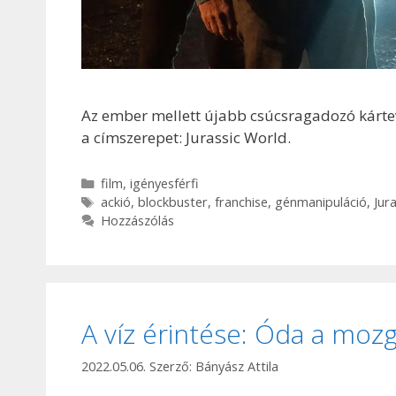
Az ember mellett újabb csúcsragadozó kárte
a címszerepet: Jurassic World.
Kategória
film
,
igényesférfi
Címkék
ackió
,
blockbuster
,
franchise
,
génmanipuláció
,
Jur
Hozzászólás
A víz érintése: Óda a mo
2022.05.06.
Szerző:
Bányász Attila