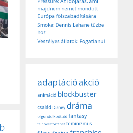
Pressure: Az időjárás, ami
majdnem nemet mondott
Európa fölszabadítására
Smoke: Dennis Lehane tűzbe
hoz
Veszélyes állatok: Fogatlanul
adaptáció
akció
blockbuster
animáció
dráma
család
Disney
fantasy
elgondolkodtató
feminizmus
bb
felnövéstörténet
franchise