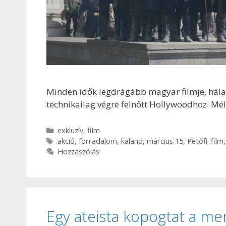
Minden idők legdrágább magyar filmje, hála a
technikailag végre felnőtt Hollywoodhoz. Méltó
Kategória
exkluzív
,
film
Címkék
akció
,
forradalom
,
kaland
,
március 15
,
Petőfi-film
Hozzászólás
Egy ateista kopogtat a me