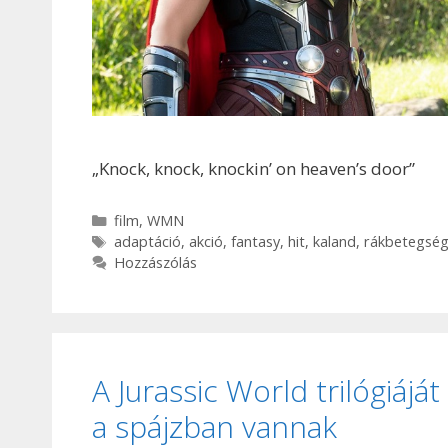
„Knock, knock, knockin’ on heaven’s door”
Kategória
film
,
WMN
Címkék
adaptáció
,
akció
,
fantasy
,
hit
,
kaland
,
rákbetegsé
Hozzászólás
A Jurassic World trilógiáj
a spájzban vannak