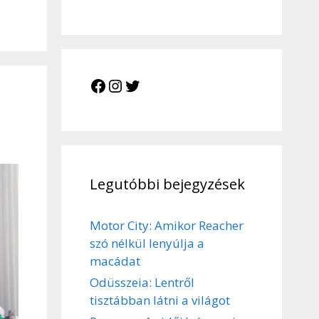
Facebook
Instagram
Twitter
Legutóbbi bejegyzések
Motor City: Amikor Reacher
szó nélkül lenyúlja a
macádat
Odüsszeia: Lentről
tisztábban látni a világot