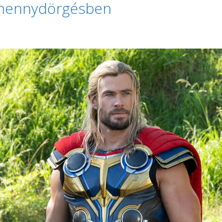
 mennydörgésben