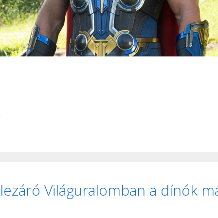
g
át lezáró Világuralomban a dínók m