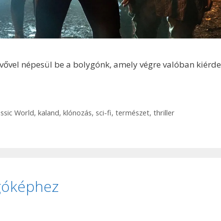
vővel népesül be a bolygónk, amely végre valóban kiérd
assic World
,
kaland
,
klónozás
,
sci-fi
,
természet
,
thriller
zgóképhez