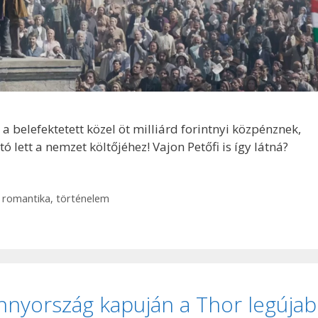
 belefektetett közel öt milliárd forintnyi közpénznek,
 lett a nemzet költőjéhez! Vajon Petőfi is így látná?
,
romantika
,
történelem
nnyország kapuján a Thor legúja