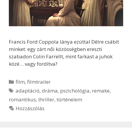
Francis Ford Coppola lánya ezúttal Délre csábít
minket: egy zárt női közösségben ereszti
szabadon Colin Farrellt, mint farkast a juhok
közé… vagy fordítva?
Kategória
film
,
filmtrailer
Címkék
adaptáció
,
dráma
,
pszichológia
,
remake
,
romantikus
,
thriller
,
történelem
Hozzászólás