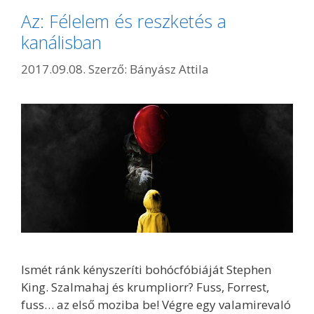
Az: Félelem és reszketés a
kanálisban
2017.09.08.
Szerző:
Bányász Attila
Ismét ránk kényszeríti bohócfóbiáját Stephen
King. Szalmahaj és krumpliorr? Fuss, Forrest,
fuss… az első moziba be! Végre egy valamirevaló