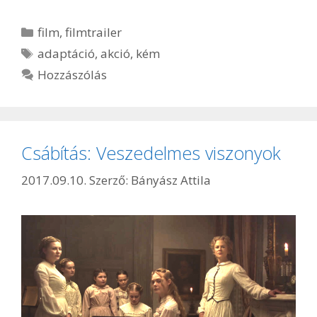
Kategória
film
,
filmtrailer
Címkék
adaptáció
,
akció
,
kém
Hozzászólás
Csábítás: Veszedelmes viszonyok
2017.09.10.
Szerző:
Bányász Attila