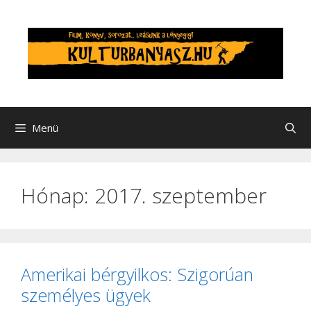
Kilépés
a
tartalomba
Menü
Hónap:
2017. szeptember
Amerikai bérgyilkos: Szigorúan
személyes ügyek