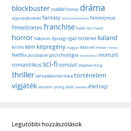
dráma
blockbuster
család
Disney
fantasy
feminizmus
elgondolkodtató
felnövéstörténet
franchise
filmelőzetes
halál
heist
HBO
horror
kaland
igaz történet
háborús
ifjúsági
képregény
kém
krimi
Marvel
mese
magyar
metoo
recenzió
pszichológia
Netflix
posztapok
rasszizmus
sci-fi
romantikus
sorozat
Stephen King
thriller
történelem
társadalomkritika
vígjáték
életrajz
western
young adult
zaklatás
Legutóbbi hozzászólások