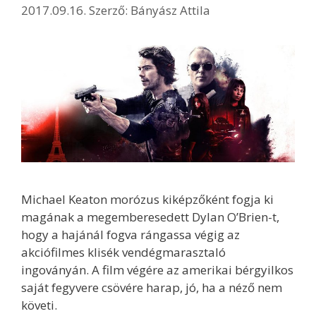
2017.09.16.
Szerző:
Bányász Attila
Michael Keaton morózus kiképzőként fogja ki
magának a megemberesedett Dylan O’Brien-t,
hogy a hajánál fogva rángassa végig az
akciófilmes klisék vendégmarasztaló
ingoványán. A film végére az amerikai bérgyilkos
saját fegyvere csövére harap, jó, ha a néző nem
követi.