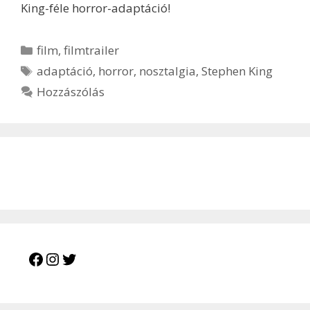
King-féle horror-adaptáció!
Kategória
film
,
filmtrailer
Címkék
adaptáció
,
horror
,
nosztalgia
,
Stephen King
Hozzászólás
Facebook
Instagram
Twitter