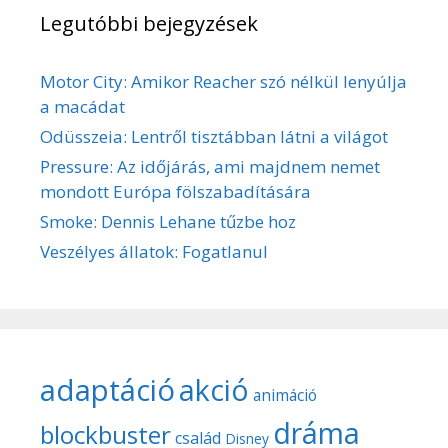
Legutóbbi bejegyzések
Motor City: Amikor Reacher szó nélkül lenyúlja
a macádat
Odüsszeia: Lentről tisztábban látni a világot
Pressure: Az időjárás, ami majdnem nemet
mondott Európa fölszabadítására
Smoke: Dennis Lehane tűzbe hoz
Veszélyes állatok: Fogatlanul
adaptáció
akció
animáció
dráma
blockbuster
család
Disney