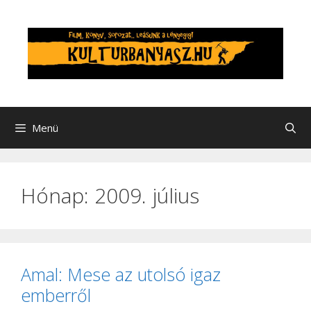
Kilépés
a
tartalomba
Menü
Hónap:
2009. július
Amal: Mese az utolsó igaz
emberről