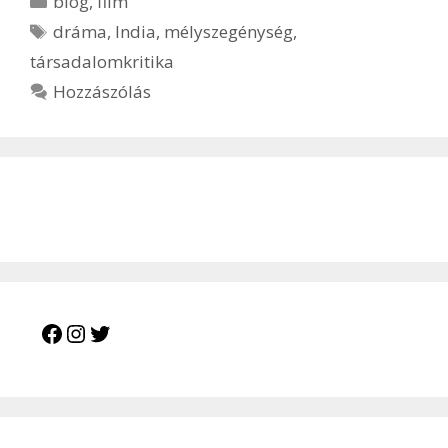
blog
,
film
Címkék
dráma
,
India
,
mélyszegénység
,
társadalomkritika
Hozzászólás
Facebook
Instagram
Twitter