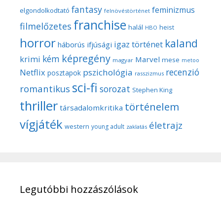
fantasy
feminizmus
elgondolkodtató
felnövéstörténet
franchise
filmelőzetes
halál
heist
HBO
horror
kaland
igaz történet
háborús
ifjúsági
képregény
kém
krimi
Marvel
mese
magyar
metoo
recenzió
pszichológia
Netflix
posztapok
rasszizmus
sci-fi
romantikus
sorozat
Stephen King
thriller
történelem
társadalomkritika
vígjáték
életrajz
western
young adult
zaklatás
Legutóbbi hozzászólások