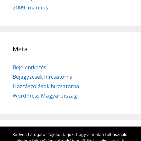
2009. március
Meta
Bejelentkezés
Bejegyzések hírcsatorna
Hozzászólások hírcsatorna
WordPress Magyarország
Kedves Látogató! Tájékoztatjuk, hogy a honlap felhasználói
Adatvédelem
/
Süti kezelése
/
Impresszum
élmény fokozásának érdekében sütiket alkalmazunk. A