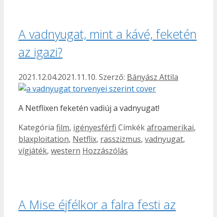
A vadnyugat, mint a kávé, feketén
az igazi?
2021.12.04.
2021.11.10.
Szerző:
Bányász Attila
A Netflixen feketén vadiúj a vadnyugat!
Kategória
film
,
igényesférfi
Címkék
afroamerikai
,
blaxploitation
,
Netflix
,
rasszizmus
,
vadnyugat
,
vígjáték
,
western
Hozzászólás
A Mise éjfélkor a falra festi az