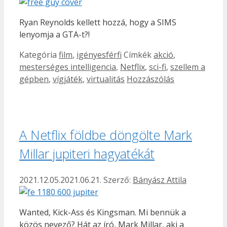
Ryan Reynolds kellett hozzá, hogy a SIMS
lenyomja a GTA-t?!
Kategória
film
,
igényesférfi
Címkék
akció
,
mesterséges intelligencia
,
Netflix
,
sci-fi
,
szellem a
gépben
,
vígjáték
,
virtualitás
Hozzászólás
A Netflix földbe döngölte Mark
Millar jupiteri hagyatékát
2021.12.05.
2021.06.21.
Szerző:
Bányász Attila
Wanted, Kick-Ass és Kingsman. Mi bennük a
közös nevező? Hát az író, Mark Millar, aki a