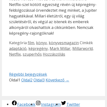
Netflix-szel kötött egyezség révén új képregény-
feldolgozással örvendeztet meg minket, a Jupiter
hagyatékával. Millari életútról, egy új világ
születéséről, és végül az istenek és emberek
alkonyáról olvashattok a cikkünkben. Nemcsak
képregény-rajongóknak!
Kategória
film
,
könyv
,
könyvesmagazin
Címkék
adaptáció
,
képregény
,
Mark Millar
,
Millarworld
,
Netflix
,
szuperhős
Hozzászólás
Régebbi bejegyzések
Oldal
1
Oldal
2
Oldal
3
Következő
→
Facebook
Instagram
Twitter