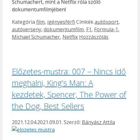
Schumachert, mint a Netflix róla szóló
dokumentumfilmjében!
Kategória
film
,
igényesférfi
Címkék
autósport
,
autóverseny
,
dokumentumfilm
,
F1
,
Formula-1
,
Michael Schumacher
,
Netflix
Hozzászólás
Előzetes-mustra: 007 – Nincs idő
meghalni, King’s Man: A
kezdetek, Spencer, The Power of
the Dog, Best Sellers
2021.12.04.
2021.09.01.
Szerző:
Bányász Attila