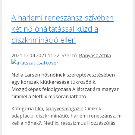
A harlemi reneszánsz szívében
két nő önáltatással küzd a
diszkrimináció ellen
2021.12.04.
2021.11.22.
Szerző:
Bányász Attila
Nella Larsen hősnőinek szereptévesztésében
egy korszak kiútkeresése tükröződik.
Mozgóképes feldolgozása A látszat ára magyar
címmel a Netflix műsorán látható.
Kategória
film
,
könyvesmagazin
Címkék
adaptáció
,
diszkrimináció
,
harlemi reneszánsz
,
mi
kell a nőnek?
,
Netflix
,
rasszizmus
Hozzászólás