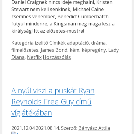
Daniel Craignek nincs ideje meghalni, Kristen
Stewart nem kell senkinek, Michael Caine
zsémbes vénember, Benedict Cumberbatch
fütyül mindenre, a Kingsman meg maga lesz a
királyság! Itt az előzetes-mustra!
Kategória
ízelítő
Címkék
adaptáció
,
dráma
,
filmelőzetes
,
James Bond
,
kém
,
képregény
,
Lady
Diana
,
Netflix
Hozzászólás
A nyúl viszi a puskát Ryan
Reynolds Free Guy című
vígjátékában
2021.12.04.
2021.08.14.
Szerző:
Bányász Attila