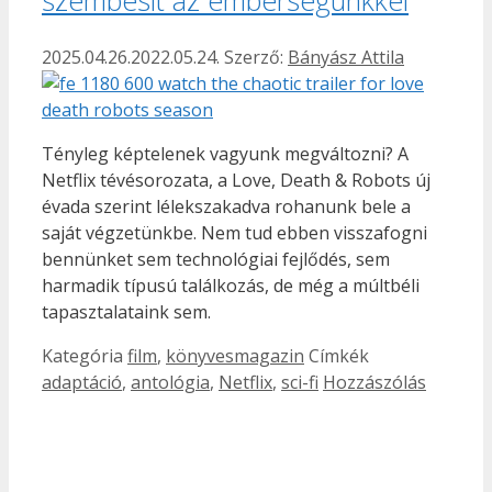
2025.04.26.
2022.05.24.
Szerző:
Bányász Attila
Tényleg képtelenek vagyunk megváltozni? A
Netflix tévésorozata, a Love, Death & Robots új
évada szerint lélekszakadva rohanunk bele a
saját végzetünkbe. Nem tud ebben visszafogni
bennünket sem technológiai fejlődés, sem
harmadik típusú találkozás, de még a múltbéli
tapasztalataink sem.
Kategória
film
,
könyvesmagazin
Címkék
adaptáció
,
antológia
,
Netflix
,
sci-fi
Hozzászólás