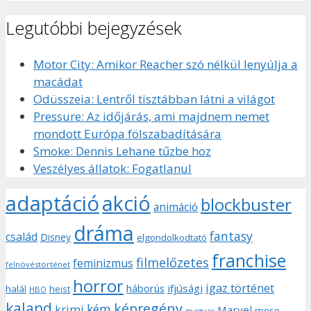
Legutóbbi bejegyzések
Motor City: Amikor Reacher szó nélkül lenyúlja a
macádat
Odüsszeia: Lentről tisztábban látni a világot
Pressure: Az időjárás, ami majdnem nemet
mondott Európa fölszabadítására
Smoke: Dennis Lehane tűzbe hoz
Veszélyes állatok: Fogatlanul
adaptáció
akció
blockbuster
animáció
dráma
fantasy
család
Disney
elgondolkodtató
franchise
filmelőzetes
feminizmus
felnövéstörténet
horror
igaz történet
háborús
ifjúsági
halál
heist
HBO
kaland
képregény
kém
krimi
Marvel
mese
magyar