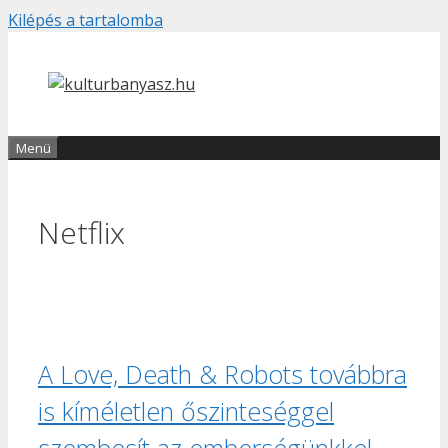
Kilépés a tartalomba
Menü
Netflix
A Love, Death & Robots továbbra
is kíméletlen őszinteséggel
szembesít az emberségünkkel