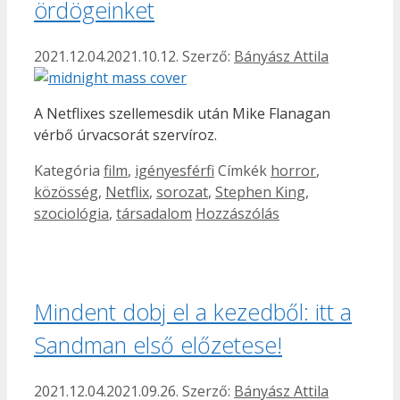
ördögeinket
2021.12.04.
2021.10.12.
Szerző:
Bányász Attila
A Netflixes szellemesdik után Mike Flanagan
vérbő úrvacsorát szervíroz.
Kategória
film
,
igényesférfi
Címkék
horror
,
közösség
,
Netflix
,
sorozat
,
Stephen King
,
szociológia
,
társadalom
Hozzászólás
Mindent dobj el a kezedből: itt a
Sandman első előzetese!
2021.12.04.
2021.09.26.
Szerző:
Bányász Attila