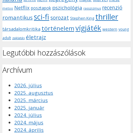
recenzió
pszichológia
Netflix
posztapok
rasszizmus
metoo
sci-fi
thriller
romantikus
sorozat
Stephen King
vígjáték
történelem
társadalomkritika
western
young
életrajz
adult
zaklatás
Legutóbbi hozzászólások
Archívum
2026. július
2025. augusztus
2025. március
2025. január
2024. július
2024. május
2024. április