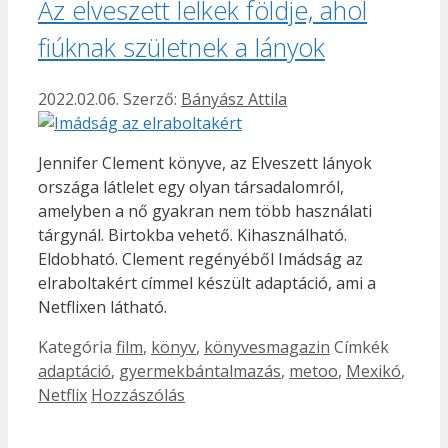
Az elveszett lelkek földje, ahol
fiúknak születnek a lányok
2022.02.06.
Szerző:
Bányász Attila
Jennifer Clement könyve, az Elveszett lányok
országa látlelet egy olyan társadalomról,
amelyben a nő gyakran nem több használati
tárgynál. Birtokba vehető. Kihasználható.
Eldobható. Clement regényéből Imádság az
elraboltakért címmel készült adaptáció, ami a
Netflixen látható.
Kategória
film
,
könyv
,
könyvesmagazin
Címkék
adaptáció
,
gyermekbántalmazás
,
metoo
,
Mexikó
,
Netflix
Hozzászólás