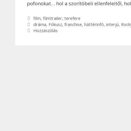
pofonokat… hol a szorítóbeli ellenfeleitől, hol 
Kategória
film
,
filmtrailer
,
terefere
Címkék
dráma
,
Fókusz
,
franchise
,
háttérinfó
,
interjú
,
Rock
Hozzászólás