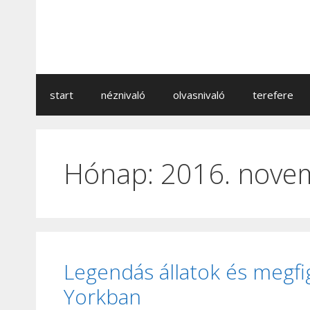
Kilépés
a
tartalomba
start
néznivaló
olvasnivaló
terefere
Hónap:
2016. nove
Legendás állatok és megfi
Yorkban