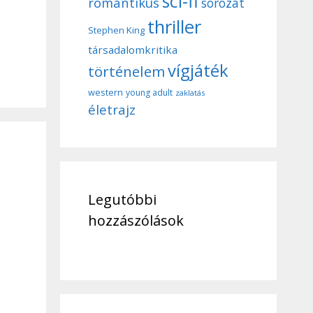
sci-fi
romantikus
sorozat
thriller
Stephen King
társadalomkritika
vígjáték
történelem
western
young adult
zaklatás
életrajz
Legutóbbi
hozzászólások