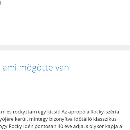
!
 s ami mögötte van
am és rockyztam egy kicsit! Az apropó a Rocky-széria
yőjére kerül, mintegy bizonyítva időtálló klasszikus
hogy Rocky idén pontosan 40 éve adja, s olykor kapja a