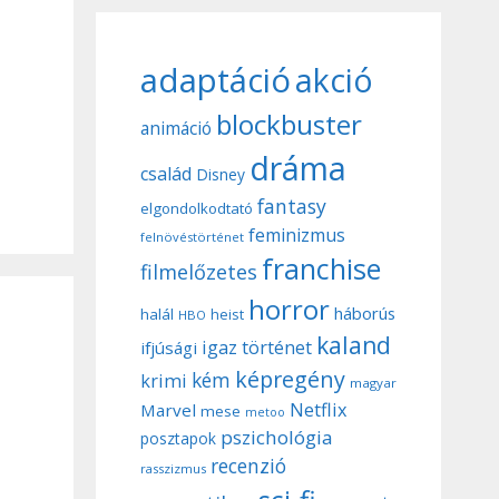
adaptáció
akció
blockbuster
animáció
dráma
család
Disney
fantasy
elgondolkodtató
feminizmus
felnövéstörténet
franchise
filmelőzetes
horror
háborús
halál
heist
HBO
kaland
igaz történet
ifjúsági
képregény
kém
krimi
magyar
Netflix
Marvel
mese
metoo
pszichológia
posztapok
recenzió
rasszizmus