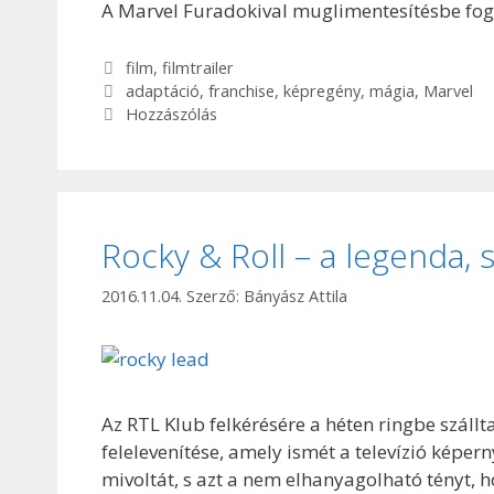
A Marvel Furadokival muglimentesítésbe fog
Kategória
film
,
filmtrailer
Címkék
adaptáció
,
franchise
,
képregény
,
mágia
,
Marvel
Hozzászólás
Rocky & Roll – a legenda,
2016.11.04.
Szerző:
Bányász Attila
Az RTL Klub felkérésére a héten ringbe szállt
felelevenítése, amely ismét a televízió képern
mivoltát, s azt a nem elhanyagolható tényt, 