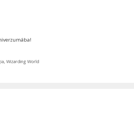
univerzumába!
ia
,
Wizarding World