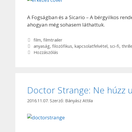
A Fogságban és a Sicario – A bérgyilkos ren
ahogyan még sohasem láthattuk.
Kategória
film
,
filmtrailer
Címkék
anyaság
,
filozófikus
,
kapcsolatfelvétel
,
sci-fi
,
thrill
Hozzászólás
Doctor Strange: Ne húzz uj
2016.11.07.
Szerző:
Bányász Attila