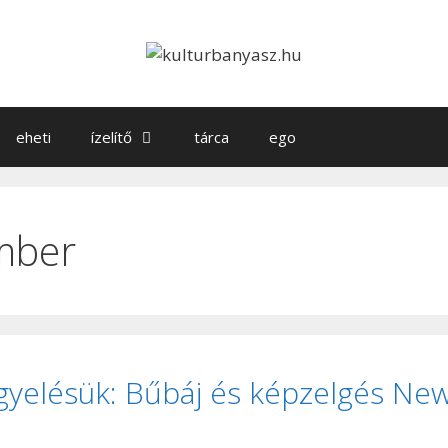
eheti
ízelítő
tárca
ego
mber
gyelésük: Bűbáj és képzelgés Ne