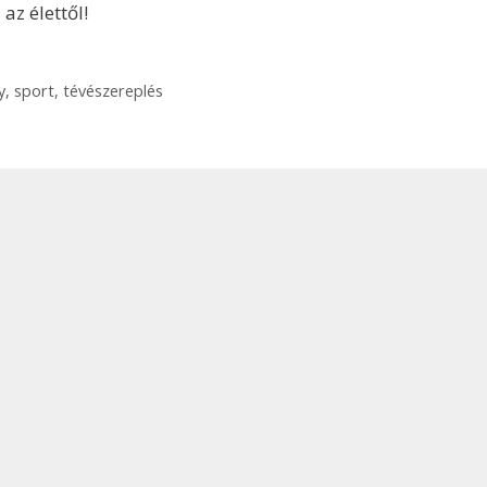
az élettől!
y
,
sport
,
tévészereplés