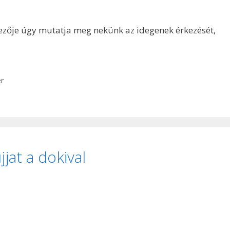
dezője úgy mutatja meg nekünk az idegenek érkezését,
er
jat a dokival