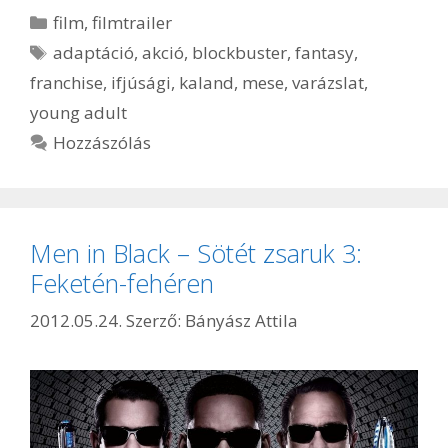
Kategória
film
,
filmtrailer
Címkék
adaptáció
,
akció
,
blockbuster
,
fantasy
,
franchise
,
ifjúsági
,
kaland
,
mese
,
varázslat
,
young adult
Hozzászólás
Men in Black – Sötét zsaruk 3:
Feketén-fehéren
2012.05.24.
Szerző:
Bányász Attila