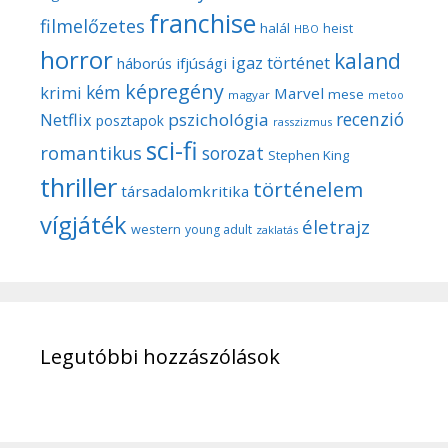
franchise
filmelőzetes
halál
heist
HBO
horror
kaland
igaz történet
háborús
ifjúsági
képregény
kém
krimi
Marvel
mese
magyar
metoo
recenzió
pszichológia
Netflix
posztapok
rasszizmus
sci-fi
romantikus
sorozat
Stephen King
thriller
történelem
társadalomkritika
vígjáték
életrajz
western
young adult
zaklatás
Legutóbbi hozzászólások