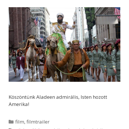
Köszöntünk Aladeen admirális, Isten hozott
Amerika!
Kategória
film
,
filmtrailer