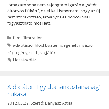
Jómagam soha nem rajongtam igazán a „sötét
öltönyös fiúkért”, de el kell ismernem, hogy az új
rész szórakoztató, látványos és popcornnal
fogyasztható mozi lett.
Kategória
film
,
filmtrailer
Címkék
adaptáció
,
blockbuster
,
idegenek
,
invázió
,
képregény
,
sci-fi
,
vígjáték
Hozzászólás
A diktátor: Egy „banánköztársaság”
bukása
2012.05.22.
Szerző:
Bányász Attila