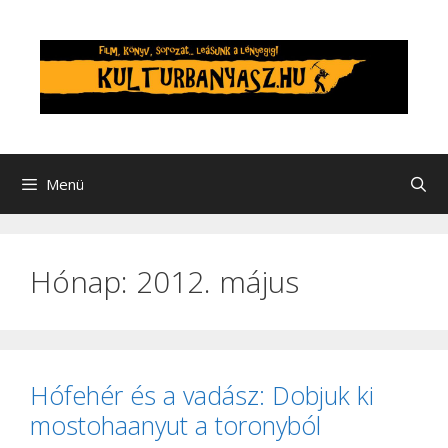
Kilépés
a
tartalomba
Menü
Hónap:
2012. május
Hófehér és a vadász: Dobjuk ki
mostohaanyut a toronyból