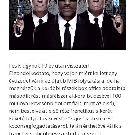
J és K ügynök 10 év után visszatér!
Elgondolkodtató, hogy vajon miért kellett egy
évtizedet várni az újabb MIB folytatásra, de ha
megnézzük a korábbi részek box office adatait (a
második rész másfélszer akkora büdzsével 100
millióval kevesebb dollárt fialt, mint az első),
nem beszélve az első rész frenetikus sikerét
követő folytatás kevésbé “zajos” kritikusi és
közönségfogadtatásáról, talán érthetővé válik a
franchise pihentetése a stúdió részéről.