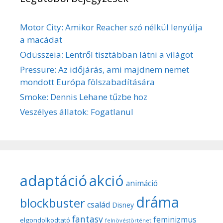
Motor City: Amikor Reacher szó nélkül lenyúlja
a macádat
Odüsszeia: Lentről tisztábban látni a világot
Pressure: Az időjárás, ami majdnem nemet
mondott Európa fölszabadítására
Smoke: Dennis Lehane tűzbe hoz
Veszélyes állatok: Fogatlanul
adaptáció
akció
animáció
dráma
blockbuster
család
Disney
fantasy
feminizmus
elgondolkodtató
felnövéstörténet