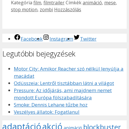
Kategória
film
,
filmtrailer
Címkék
animáció
,
mese
,
stop motion
,
zombi
Hozzászólás
Facebook
Instagram
Twitter
Legutóbbi bejegyzések
Motor City: Amikor Reacher szó nélkül lenyúlja a
macádat
Odüsszeia: Lentről tisztábban látni a világot
Pressure: Az időjárás, ami majdnem nemet
mondott Európa fölszabadítására
Smoke: Dennis Lehane tűzbe hoz
Veszélyes állatok: Fogatlanul
adaptáció
akció
blockbuster
animáció