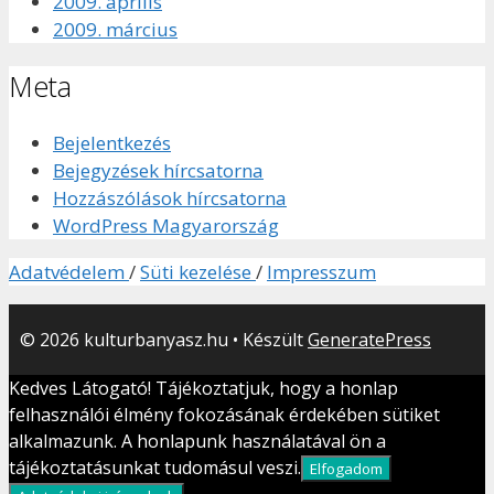
2009. április
2009. március
Meta
Bejelentkezés
Bejegyzések hírcsatorna
Hozzászólások hírcsatorna
WordPress Magyarország
Adatvédelem
/
Süti kezelése
/
Impresszum
© 2026 kulturbanyasz.hu
• Készült
GeneratePress
Kedves Látogató! Tájékoztatjuk, hogy a honlap
felhasználói élmény fokozásának érdekében sütiket
alkalmazunk. A honlapunk használatával ön a
tájékoztatásunkat tudomásul veszi.
Elfogadom