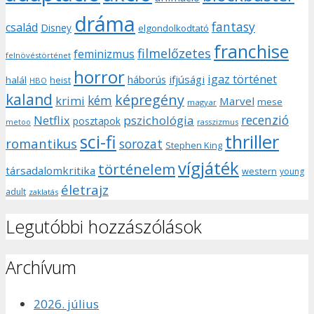
dráma
fantasy
család
Disney
elgondolkodtató
franchise
filmelőzetes
feminizmus
felnövéstörténet
horror
igaz történet
háborús
ifjúsági
halál
heist
HBO
kaland
képregény
kém
krimi
Marvel
mese
magyar
recenzió
pszichológia
Netflix
posztapok
rasszizmus
metoo
sci-fi
thriller
romantikus
sorozat
Stephen King
vígjáték
történelem
társadalomkritika
western
young
életrajz
adult
zaklatás
Legutóbbi hozzászólások
Archívum
2026. július