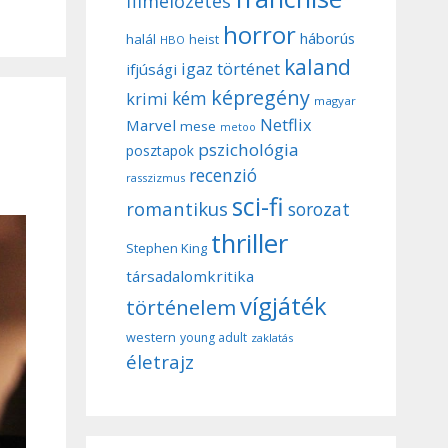
filmelőzetes
horror
háborús
halál
heist
HBO
kaland
igaz történet
ifjúsági
képregény
kém
krimi
magyar
Netflix
Marvel
mese
metoo
pszichológia
posztapok
recenzió
rasszizmus
sci-fi
romantikus
sorozat
thriller
Stephen King
társadalomkritika
vígjáték
történelem
western
young adult
zaklatás
életrajz