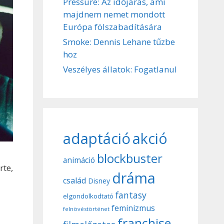
Pressure: Az időjárás, ami
majdnem nemet mondott
Európa fölszabadítására
Smoke: Dennis Lehane tűzbe
hoz
Veszélyes állatok: Fogatlanul
adaptáció
akció
blockbuster
animáció
rte,
dráma
család
Disney
fantasy
elgondolkodtató
feminizmus
felnövéstörténet
franchise