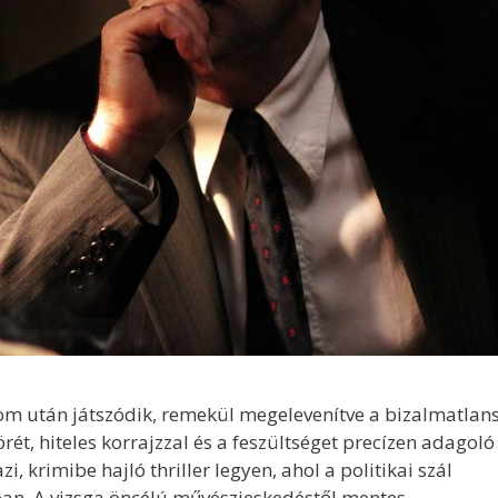
lom után játszódik, remekül megelevenítve a bizalmatlan
ét, hiteles korrajzzal és a feszültséget precízen adagoló
 krimibe hajló thriller legyen, ahol a politikai szál
ban. A vizsga öncélú művészieskedéstől mentes