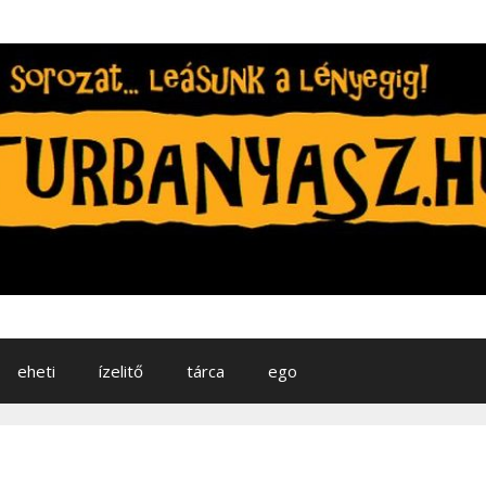
eheti
ízelitő
tárca
ego