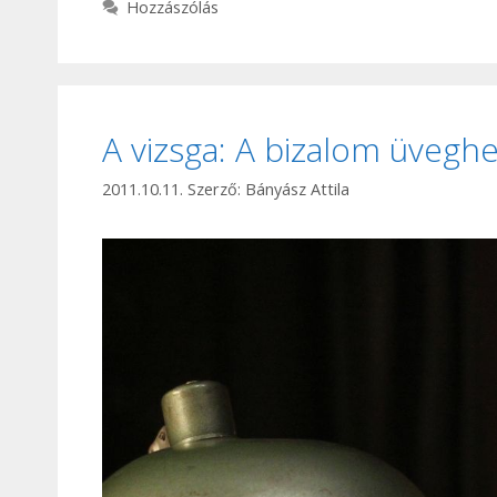
Hozzászólás
A vizsga: A bizalom üvegh
2011.10.11.
Szerző:
Bányász Attila