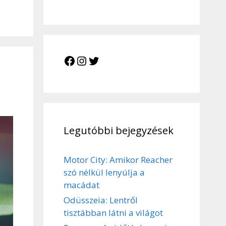
Facebook
Instagram
Twitter
Legutóbbi bejegyzések
Motor City: Amikor Reacher
szó nélkül lenyúlja a
macádat
Odüsszeia: Lentről
tisztábban látni a világot