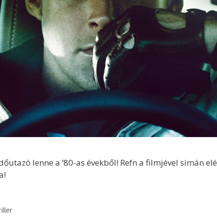
utazó lenne a ’80-as évekből! Refn a filmjével simán elé
a!
iller