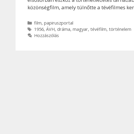
közönségfilm, amely túlnőtte a tévéfilmes ker
Kategória
film
,
papiruszportal
Címkék
1956
,
ÁVH
,
dráma
,
magyar
,
tévéfilm
,
történelem
Hozzászólás