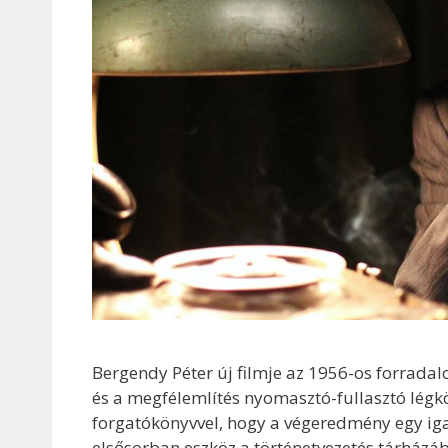
Bergendy Péter új filmje az 1956-os forrada
és a megfélemlítés nyomasztó-fullasztó légkör
forgatókönyvvel, hogy a végeredmény egy igazi,
elsősorban eszköz a történetvezetés tárházá