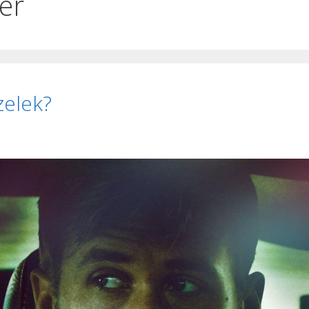
er
zelek?