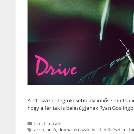
A 21. század legtökösebb akcióhőse mintha idő
hogy a férfiak is belezúgjanak Ryan Goslingb
Kategória
film
,
filmtrailer
Címkék
akció
,
autó
,
dráma
,
erőszak
,
heist
,
művészfilm
,
thr