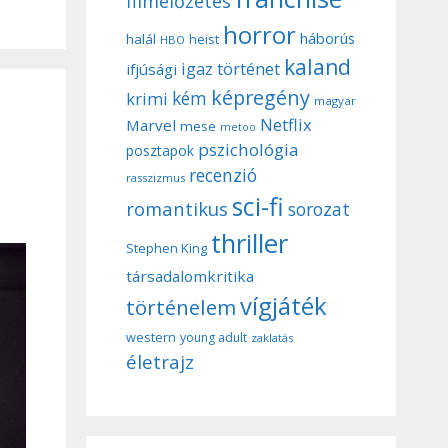
filmelőzetes
horror
háborús
halál
heist
HBO
kaland
igaz történet
ifjúsági
képregény
kém
krimi
magyar
Netflix
Marvel
mese
metoo
pszichológia
posztapok
recenzió
rasszizmus
sci-fi
romantikus
sorozat
thriller
Stephen King
társadalomkritika
vígjáték
történelem
western
young adult
zaklatás
életrajz