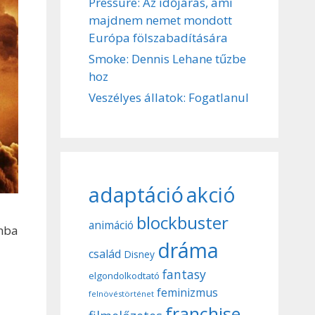
Pressure: Az időjárás, ami
majdnem nemet mondott
Európa fölszabadítására
Smoke: Dennis Lehane tűzbe
hoz
Veszélyes állatok: Fogatlanul
adaptáció
akció
blockbuster
animáció
omba
dráma
család
Disney
fantasy
elgondolkodtató
feminizmus
felnövéstörténet
franchise