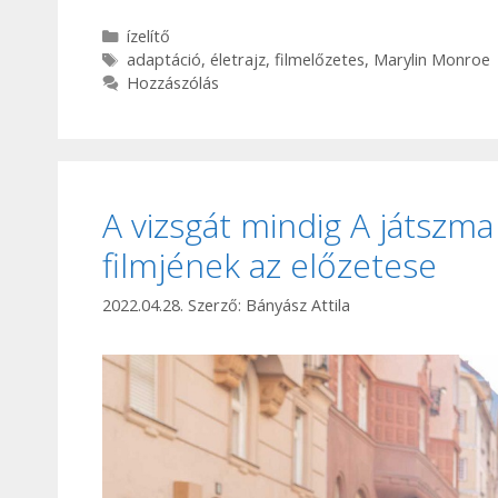
Kategória
ízelítő
Címkék
adaptáció
,
életrajz
,
filmelőzetes
,
Marylin Monroe
Hozzászólás
A vizsgát mindig A játszma 
filmjének az előzetese
2022.04.28.
Szerző:
Bányász Attila