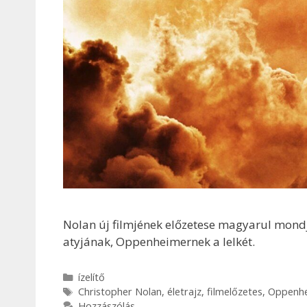
Nolan új filmjének előzetese magyarul mond
atyjának, Oppenheimernek a lelkét.
Kategória
ízelítő
Címkék
Christopher Nolan
,
életrajz
,
filmelőzetes
,
Oppenh
Hozzászólás