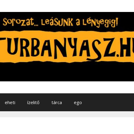
eheti
ízelitő
tárca
ego