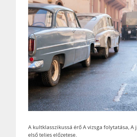
A kultklasszikussá érő A vizsga folytatása, A
első teljes előzetese.