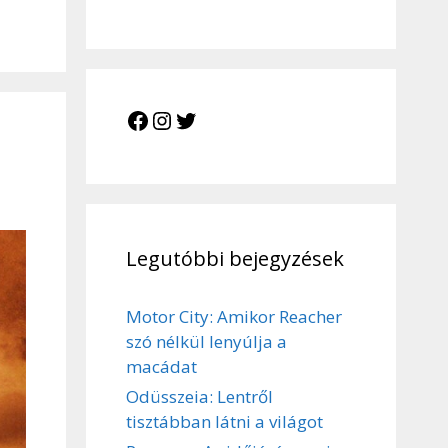
Facebook
Instagram
Twitter
Legutóbbi bejegyzések
Motor City: Amikor Reacher
szó nélkül lenyúlja a
macádat
Odüsszeia: Lentről
tisztábban látni a világot