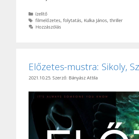
Kategória
ízelítő
Címkék
filmelőzetes
,
folytatás
,
Kulka János
,
thriller
Hozzászólás
Előzetes-mustra: Sikoly, 
2021.10.25.
Szerző:
Bányász Attila