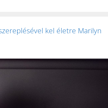
zereplésével kel életre Marilyn