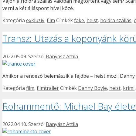
Vajon a Holdra szállás valóban megtörtént vagy sem? Sca
verni a két álláspont hívei közé.
Kategória
exkluzív
,
film
Címkék
fake
,
heist
,
holdra szállás
,
Transz: Utazás a koponyánk körü
2022.05.09.
Szerző:
Bányász Attila
Amikor a rendező belemászik a fejdbe – heist mozi, Danny
Kategória
film
,
filmtrailer
Címkék
Danny Boyle
,
heist
,
krimi
Rohammentő: Michael Bay élete
2022.04.10.
Szerző:
Bányász Attila