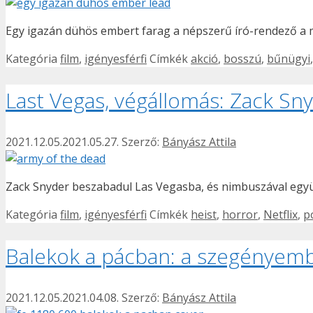
Egy igazán dühös embert farag a népszerű író-rendező a ma
Kategória
film
,
igényesférfi
Címkék
akció
,
bosszú
,
bűnügyi
Last Vegas, végállomás: Zack Snyd
2021.12.05.
2021.05.27.
Szerző:
Bányász Attila
Zack Snyder beszabadul Las Vegasba, és nimbuszával együ
Kategória
film
,
igényesférfi
Címkék
heist
,
horror
,
Netflix
,
p
Balekok a pácban: a szegényemb
2021.12.05.
2021.04.08.
Szerző:
Bányász Attila