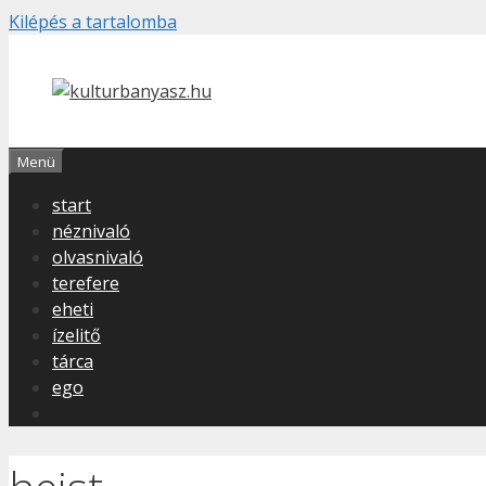
Kilépés a tartalomba
Menü
start
néznivaló
olvasnivaló
terefere
eheti
ízelitő
tárca
ego