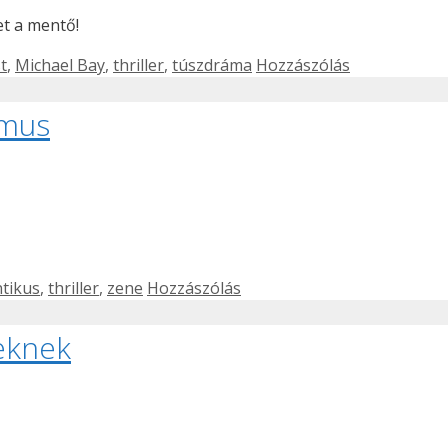
et a mentő!
t
,
Michael Bay
,
thriller
,
túszdráma
Hozzászólás
tmus
tikus
,
thriller
,
zene
Hozzászólás
reknek