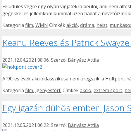
Felüdülés végre egy olyan vígjátékra beülni, ami nem altes
gegekkel és jellemkomikummal üzen hadat a nevetőizmok
Kategória
film
,
WMN
Címkék
akció
,
dráma
,
heist
,
munkásos
Keanu Reeves és Patrick Swayze
2021.12.04.
2021.08.06.
Szerző:
Bányász Attila
A ’90-es évek akcióklasszikusa nem öregszik: a Holtpont h
Kategória
film
,
igényesférfi
Címkék
akció
,
extrém sport
,
he
Egy igazán dühös ember: Jason S
2021.12.05.
2021.06.22.
Szerző:
Bányász Attila