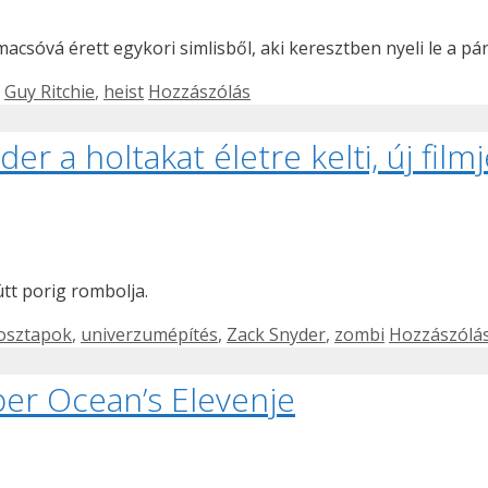
csóvá érett egykori simlisből, aki keresztben nyeli le a pá
,
Guy Ritchie
,
heist
Hozzászólás
er a holtakat életre kelti, új fil
tt porig rombolja.
osztapok
,
univerzumépítés
,
Zack Snyder
,
zombi
Hozzászólá
er Ocean’s Elevenje