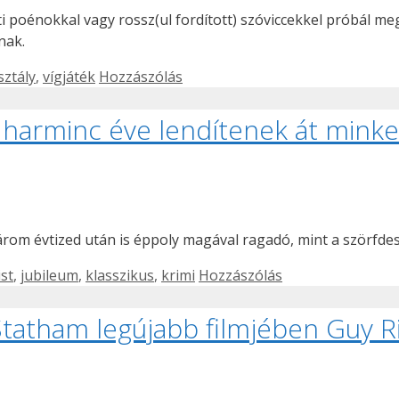
ti poénokkal vagy rossz(ul fordított) szóviccekkel próbál m
nak.
ztály
,
vígjáték
Hozzászólás
 harminc éve lendítenek át mink
árom évtized után is éppoly magával ragadó, mint a szörfde
ist
,
jubileum
,
klasszikus
,
krimi
Hozzászólás
tatham legújabb filmjében Guy Rit