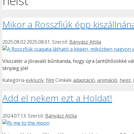
heist
Mikor a Rosszfiúk épp kiszállnán
2025.08.02.
2025.08.01.
Szerző:
Bányász Attila
Visszatér a jóravaló bűnbanda, hogy újra (anti)hősökké vá
tényleg jók!
Kategória
exkluzív
,
film
Címkék
adaptáció
,
animáció
,
heist
,
Add el nekem ezt a Holdat!
2024.07.13.
Szerző:
Bányász Attila