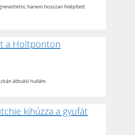
egnevettetni, hanem hosszan felépített
et a Holtponton
szkán átbukó hullám.
chie kihúzza a gyufát