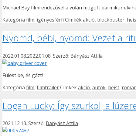
Michael Bay filmrendezővel a volán mögött bármikor elvih
Kategória
film
,
igényesférfi
Címkék
akció
,
blockbuster
,
heis
Nyomd, bébi, nyomd: Vezet a ri
2022.01.08.
2022.01.08.
Szerző:
Bányász Attila
Fülest be, és gázt!
Kategória
film
,
filmtrailer
Címkék
akció
,
autók
,
heist
,
roman
Logan Lucky: Így szurkolj a lúze
2021.12.13.
Szerző:
Bányász Attila