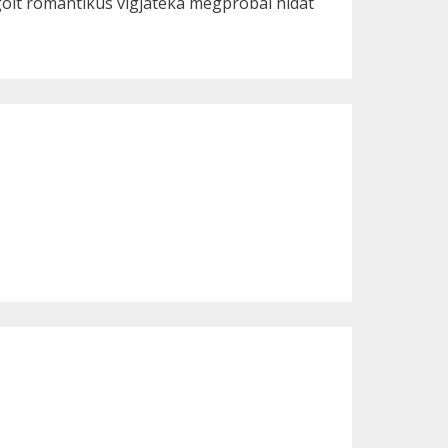
olt romantikus vígjátéka megpróbál hidat