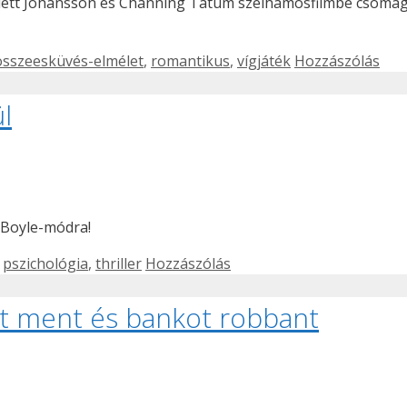
rlett Johansson és Channing Tatum szélhámosfilmbe csomag
összeesküvés-elmélet
,
romantikus
,
vígjáték
Hozzászólás
l
 Boyle-módra!
,
pszichológia
,
thriller
Hozzászólás
t ment és bankot robbant