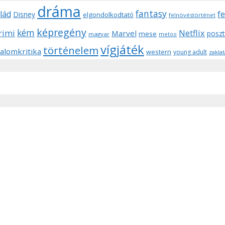
dráma
fantasy
lád
f
Disney
elgondolkodtató
felnövéstörténet
képregény
kém
rimi
Netflix
Marvel
posz
mese
magyar
metoo
vígjáték
történelem
alomkritika
western
young adult
zaklat