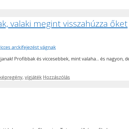
ak, valaki megint visszahúzza őket
ljanak! Profibbak és viccesebbek, mint valaha… és nagyon, 
képregény
,
vígjáték
Hozzászólás