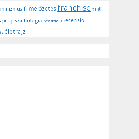
franchise
filmelőzetes
eminizmus
halál
recenzió
pszichológia
tapok
rasszizmus
életrajz
ás