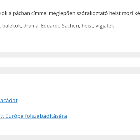
kok a pácban címmel meglepően szórakoztató heist mozi kés
,
balekok
,
dráma
,
Eduardo Sacheri
,
heist
,
vígjáték
macádat
tt Európa fölszabadítására