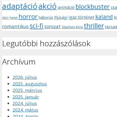
adaptáció
akció
blockbuster
animáció
csa
horror
kaland
igaz történet
k
háborús
ifjúsági
heist
HBO
sci-fi
thriller
romantikus
sorozat
társad
Stephen King
Legutóbbi hozzászólások
Archívum
2026. július
2025. augusztus
2025. március
2025. január
2024. július
2024. május
2024. április