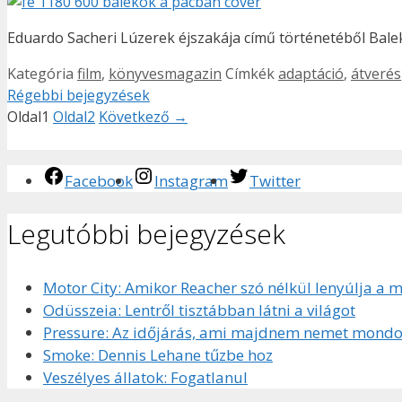
Eduardo Sacheri Lúzerek éjszakája című történetéből Bale
Kategória
film
,
könyvesmagazin
Címkék
adaptáció
,
átverés
Régebbi bejegyzések
Oldal
1
Oldal
2
Következő
→
Facebook
Instagram
Twitter
Legutóbbi bejegyzések
Motor City: Amikor Reacher szó nélkül lenyúlja a 
Odüsszeia: Lentről tisztábban látni a világot
Pressure: Az időjárás, ami majdnem nemet mondo
Smoke: Dennis Lehane tűzbe hoz
Veszélyes állatok: Fogatlanul