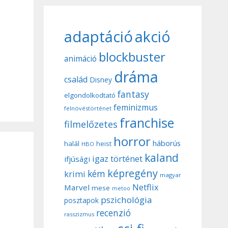
adaptáció
akció
blockbuster
animáció
dráma
család
Disney
fantasy
elgondolkodtató
feminizmus
felnövéstörténet
franchise
filmelőzetes
horror
háborús
halál
heist
HBO
kaland
igaz történet
ifjúsági
képregény
kém
krimi
magyar
Netflix
Marvel
mese
metoo
pszichológia
posztapok
recenzió
rasszizmus