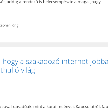
művét, addig a rendező is belecsempészte a maga „nagy
tephen King
 hogy a szakadozó internet jobb
hulló világ
ával ragadóak, mint a korai regényei. Kapcsolatról, fau