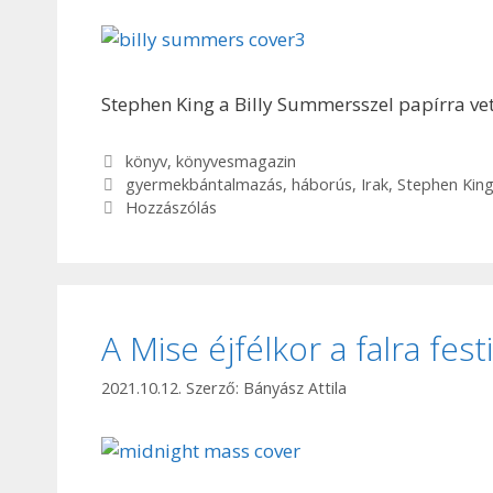
Stephen King a Billy Summersszel papírra vetet
Kategória
könyv
,
könyvesmagazin
Címkék
gyermekbántalmazás
,
háborús
,
Irak
,
Stephen Kin
Hozzászólás
A Mise éjfélkor a falra fes
2021.10.12.
Szerző:
Bányász Attila