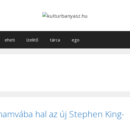
eheti
ízelitő
tárca
ego
 hamvába hal az új Stephen King-