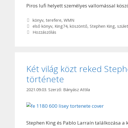
Piros lufi helyett személyes vallomással kös
Kategória
könyv
,
terefere
,
WMN
Címkék
első könyv
,
King74
,
köszöntő
,
Stephen King
,
szüle
Hozzászólás
Két világ közt reked Steph
története
2021.09.03.
Szerző:
Bányász Attila
Stephen King és Pablo Larraín találkozása a 