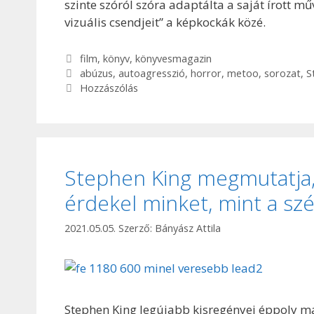
szinte szóról szóra adaptálta a saját írott 
vizuális csendjeit” a képkockák közé.
Kategória
film
,
könyv
,
könyvesmagazin
Címkék
abúzus
,
autoagresszió
,
horror
,
metoo
,
sorozat
,
S
Hozzászólás
Stephen King megmutatja,
érdekel minket, mint a szét
2021.05.05.
Szerző:
Bányász Attila
Stephen King legújabb kisregényei éppoly mag