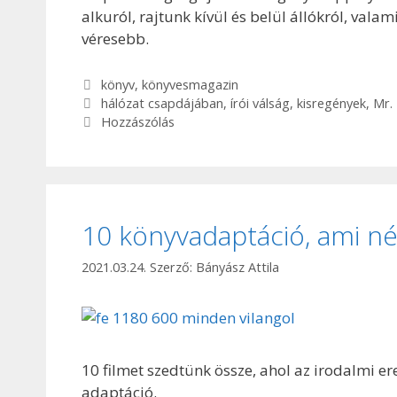
alkuról, rajtunk kívül és belül állókról, val
véresebb.
Kategória
könyv
,
könyvesmagazin
Címkék
hálózat csapdájában
,
írói válság
,
kisregények
,
Mr.
Hozzászólás
10 könyvadaptáció, ami né
2021.03.24.
Szerző:
Bányász Attila
10 filmet szedtünk össze, ahol az irodalmi er
adaptáció.