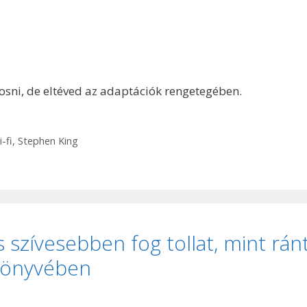
osni, de eltéved az adaptációk rengetegében.
i-fi
,
Stephen King
 szívesebben fog tollat, mint rán
 könyvében