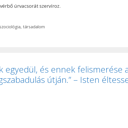
vérbő úrvacsorát szervíroz.
szociológia
,
társadalom
k egyedül, és ennek felismerése 
gszabadulás útján.” – Isten éltess