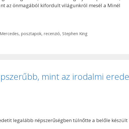
amint az önmagából kifordult világunkról mesél a Minél
 Mercedes
,
posztapok
,
recenzió
,
Stephen King
pszerűbb, mint az irodalmi erede
edetit legalább népszerűségben túlnőtte a belőle készült