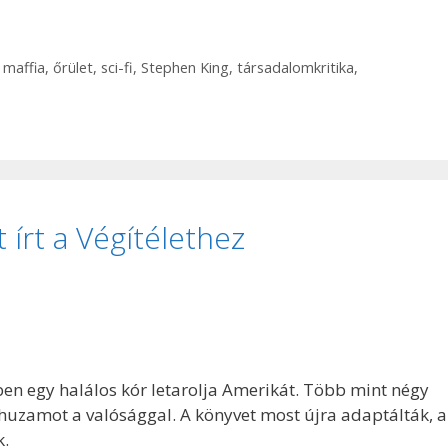
,
maffia
,
őrület
,
sci-fi
,
Stephen King
,
társadalomkritika
,
 írt a Végítélethez
en egy halálos kór letarolja Amerikát. Több mint négy
uzamot a valósággal. A könyvet most újra adaptálták, a
k.