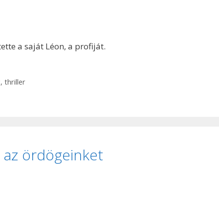
te a saját Léon, a profiját.
g
,
thriller
ti az ördögeinket