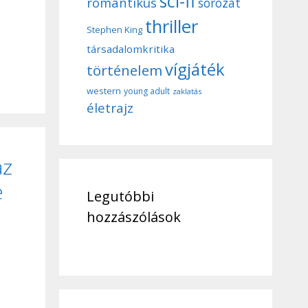
sci-fi
romantikus
sorozat
thriller
Stephen King
társadalomkritika
vígjáték
történelem
western
young adult
zaklatás
életrajz
az
e
Legutóbbi
hozzászólások