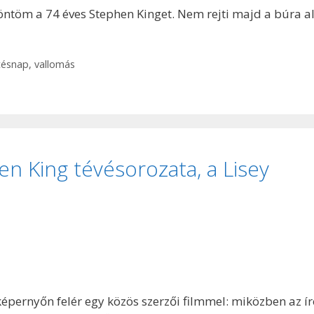
zöntöm a 74 éves Stephen Kinget. Nem rejti majd a búra al
tésnap
,
vallomás
en King tévésorozata, a Lisey
képernyőn felér egy közös szerzői filmmel: miközben az í