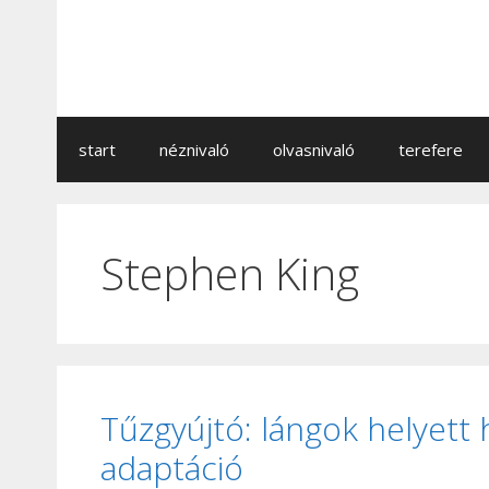
Kilépés
a
tartalomba
start
néznivaló
olvasnivaló
terefere
Stephen King
Tűzgyújtó: lángok helyett
adaptáció