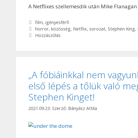
A Netflixes szellemesdik után Mike Flanagan 
Kategória
film
,
igényesférfi
Címkék
horror
,
közösség
,
Netflix
,
sorozat
,
Stephen King
,
Hozzászólás
„A fóbiáinkkal nem vagyun
első lépés a tőlük való me
Stephen Kinget!
2021.09.23.
Szerző:
Bányász Attila