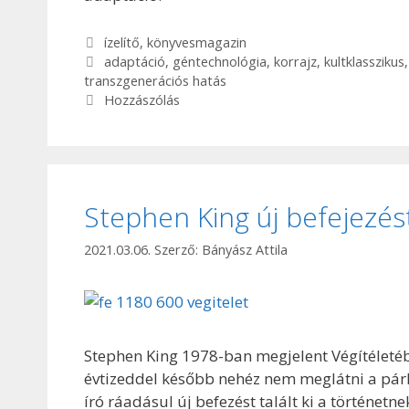
Kategória
ízelítő
,
könyvesmagazin
Címkék
adaptáció
,
géntechnológia
,
korrajz
,
kultklasszikus
transzgenerációs hatás
Hozzászólás
Stephen King új befejezést
2021.03.06.
Szerző:
Bányász Attila
Stephen King 1978-ban megjelent Végítéletéb
évtizeddel később nehéz nem meglátni a párh
író ráadásul új befezést talált ki a történetne