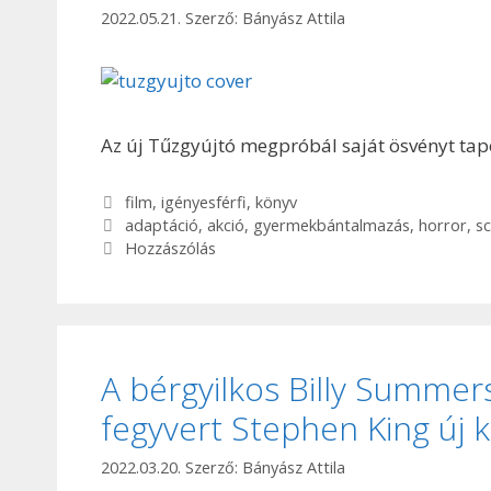
2022.05.21.
Szerző:
Bányász Attila
Az új Tűzgyújtó megpróbál saját ösvényt tap
Kategória
film
,
igényesférfi
,
könyv
Címkék
adaptáció
,
akció
,
gyermekbántalmazás
,
horror
,
sc
Hozzászólás
A bérgyilkos Billy Summers
fegyvert Stephen King új
2022.03.20.
Szerző:
Bányász Attila