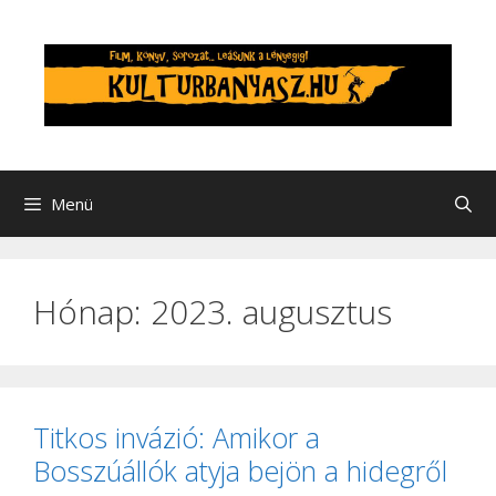
Kilépés
a
tartalomba
Menü
Hónap:
2023. augusztus
Titkos invázió: Amikor a
Bosszúállók atyja bejön a hidegről