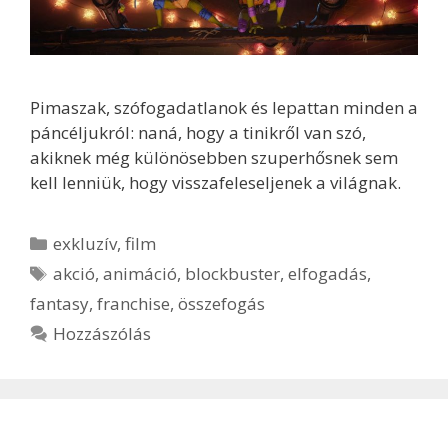
Pimaszak, szófogadatlanok és lepattan minden a
páncéljukról: naná, hogy a tinikről van szó,
akiknek még különösebben szuperhősnek sem
kell lenniük, hogy visszafeleseljenek a világnak.
Kategória
exkluzív
,
film
Címkék
akció
,
animáció
,
blockbuster
,
elfogadás
,
fantasy
,
franchise
,
összefogás
Hozzászólás