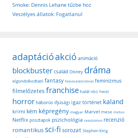
Smoke: Dennis Lehane tűzbe hoz
Veszélyes állatok: Fogatlanul
adaptáció
akció
animáció
dráma
blockbuster
család
Disney
fantasy
feminizmus
elgondolkodtató
felnövéstörténet
franchise
filmelőzetes
halál
heist
HBO
horror
kaland
igaz történet
háborús
ifjúsági
képregény
kém
krimi
Marvel
mese
magyar
metoo
recenzió
pszichológia
Netflix
posztapok
rasszizmus
sci-fi
romantikus
sorozat
Stephen King