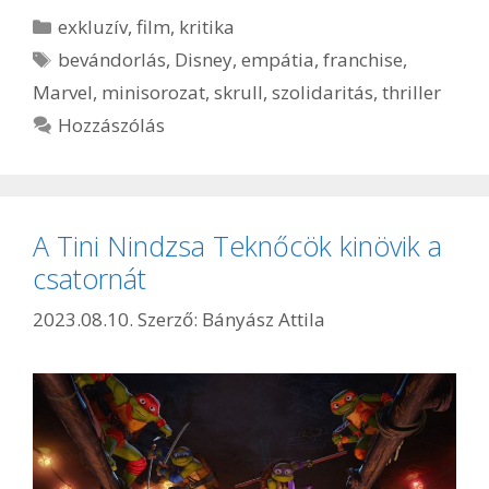
Kategória
exkluzív
,
film
,
kritika
Címkék
bevándorlás
,
Disney
,
empátia
,
franchise
,
Marvel
,
minisorozat
,
skrull
,
szolidaritás
,
thriller
Hozzászólás
A Tini Nindzsa Teknőcök kinövik a
csatornát
2023.08.10.
Szerző:
Bányász Attila