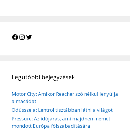
Facebook
Instagram
Twitter
Legutóbbi bejegyzések
Motor City: Amikor Reacher szó nélkül lenyúlja
a macádat
Odüsszeia: Lentről tisztábban látni a világot
Pressure: Az időjárás, ami majdnem nemet
mondott Európa fölszabadítására