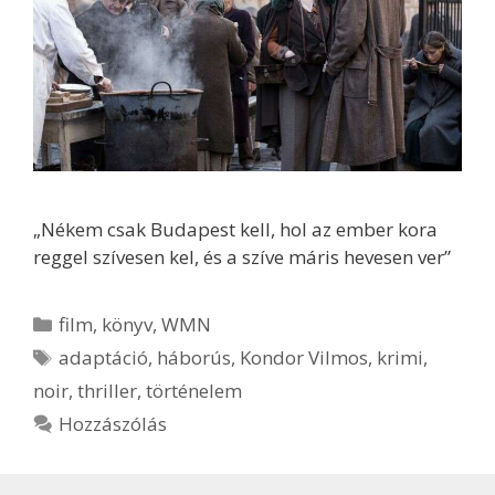
„Nékem csak Budapest kell, hol az ember kora
reggel szívesen kel, és a szíve máris hevesen ver”
Kategória
film
,
könyv
,
WMN
Címkék
adaptáció
,
háborús
,
Kondor Vilmos
,
krimi
,
noir
,
thriller
,
történelem
Hozzászólás