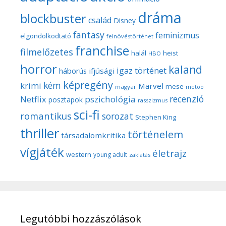
dráma
blockbuster
család
Disney
fantasy
feminizmus
elgondolkodtató
felnövéstörténet
franchise
filmelőzetes
halál
heist
HBO
horror
kaland
igaz történet
háborús
ifjúsági
képregény
kém
krimi
Marvel
mese
magyar
metoo
recenzió
pszichológia
Netflix
posztapok
rasszizmus
sci-fi
romantikus
sorozat
Stephen King
thriller
történelem
társadalomkritika
vígjáték
életrajz
western
young adult
zaklatás
Legutóbbi hozzászólások