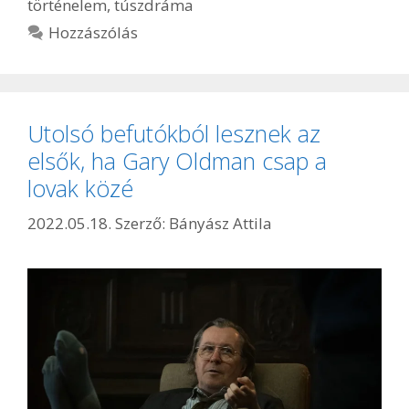
történelem
,
túszdráma
Hozzászólás
Utolsó befutókból lesznek az
elsők, ha Gary Oldman csap a
lovak közé
2022.05.18.
Szerző:
Bányász Attila