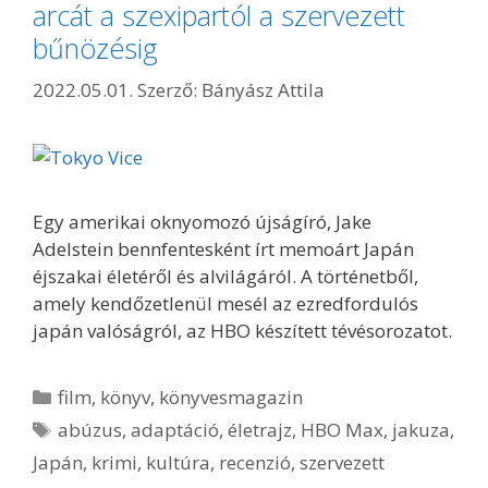
arcát a szexipartól a szervezett
bűnözésig
2022.05.01.
Szerző:
Bányász Attila
Egy amerikai oknyomozó újságíró, Jake
Adelstein bennfentesként írt memoárt Japán
éjszakai életéről és alvilágáról. A történetből,
amely kendőzetlenül mesél az ezredfordulós
japán valóságról, az HBO készített tévésorozatot.
Kategória
film
,
könyv
,
könyvesmagazin
Címkék
abúzus
,
adaptáció
,
életrajz
,
HBO Max
,
jakuza
,
Japán
,
krimi
,
kultúra
,
recenzió
,
szervezett