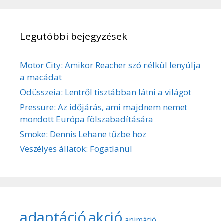
Legutóbbi bejegyzések
Motor City: Amikor Reacher szó nélkül lenyúlja
a macádat
Odüsszeia: Lentről tisztábban látni a világot
Pressure: Az időjárás, ami majdnem nemet
mondott Európa fölszabadítására
Smoke: Dennis Lehane tűzbe hoz
Veszélyes állatok: Fogatlanul
adaptáció
akció
animáció