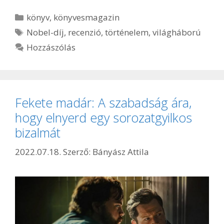
Kategória
könyv
,
könyvesmagazin
Címkék
Nobel-díj
,
recenzió
,
történelem
,
világháború
Hozzászólás
Fekete madár: A szabadság ára,
hogy elnyerd egy sorozatgyilkos
bizalmát
2022.07.18.
Szerző:
Bányász Attila