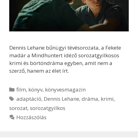
Dennis Lehane bűnügyi tévésorozata, a Fekete
madár a Mindhuntert idéző sorozatgyilkosos
krimi és börtöndráma egyben, amit nem a
szerző, hanem az élet írt.
Kategória
film
,
könyv
,
könyvesmagazin
Címkék
adaptáció
,
Dennis Lehane
,
dráma
,
krimi
,
sorozat
,
sorozatgyilkos
Hozzászólás