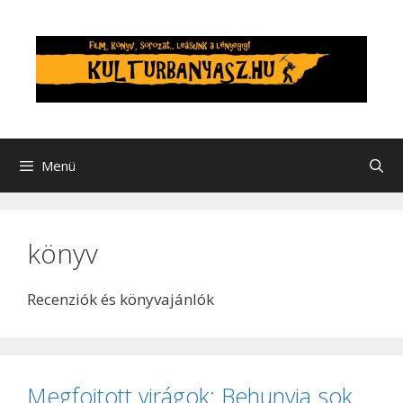
Kilépés
a
tartalomba
Menü
könyv
Recenziók és könyvajánlók
Megfojtott virágok: Behunyja sok