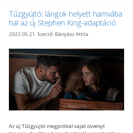
Tűzgyújtó: lángok helyett hamvába
hal az új Stephen King-adaptáció
2022.05.21.
Szerző:
Bányász Attila
Az új Tűzgyújtó megpróbál saját ösvényt