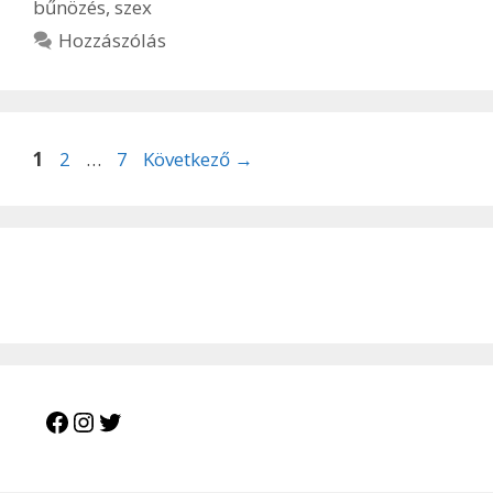
bűnözés
,
szex
Hozzászólás
Oldal
Oldal
Oldal
1
2
…
7
Következő
→
Facebook
Instagram
Twitter