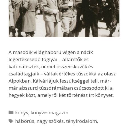
A második világháború végén a nácik
legértékesebb foglyai – államfők és
katonatisztek, német összeesküvők és
családtagjaik – váltak értékes túszokká az olasz
Alpokban. Kálváriájuk feszültséggel teli, már-
már abszurd túszdrámában csúcsosodott ki a
hegyek közt, amelyről két történész írt könyvet.
Kategória
könyv
,
könyvesmagazin
Címkék
háborús
,
nagy szökés
,
tényirodalom
,