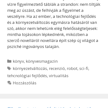
vízre figyelmeztető táblák a strandon: nem tiltják
meg az úszást, de felhívják a figyelmet a
veszélyre. Ha az ember, a technológiai fejlődés
és a környezetváltozás egymásra hatásáról van
szó, akkor nem lehetünk elég felelősségteljesek:
mintha tojásokon lépkednénk, miközben a
szerző novelláról novellára épít szép új világot a
psziché ingoványos talaján.
Kategória
könyv
,
könyvesmagazin
Címkék
környezetváltozás
,
recenzió
,
robot
,
sci-fi
,
tehcnológiai fejlődés
,
virtualitás
Hozzászólás