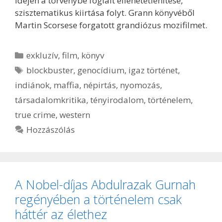
idején a törvénybe foglalt ellehetetlenítése,
szisztematikus kiirtása folyt. Grann könyvéből
Martin Scorsese forgatott grandiózus mozifilmet.
Kategória
exkluzív
,
film
,
könyv
Címkék
blockbuster
,
genocídium
,
igaz történet
,
indiánok
,
maffia
,
népirtás
,
nyomozás
,
társadalomkritika
,
tényirodalom
,
történelem
,
true crime
,
western
Hozzászólás
A Nobel-díjas Abdulrazak Gurnah
regényében a történelem csak
háttér az élethez