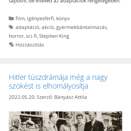
taposni, de eltéved az adaptációk rengetegében.
Kategória
film
,
igényesférfi
,
könyv
Címkék
adaptáció
,
akció
,
gyermekbántalmazás
,
horror
,
sci-fi
,
Stephen King
Hozzászólás
Hitler túszdrámája még a nagy
szökést is elhomályosítja
2022.05.20.
Szerző:
Bányász Attila