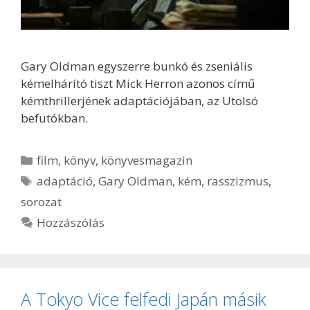
Gary Oldman egyszerre bunkó és zseniális
kémelhárító tiszt Mick Herron azonos című
kémthrillerjének adaptációjában, az Utolsó
befutókban.
Kategória
film
,
könyv
,
könyvesmagazin
Címkék
adaptáció
,
Gary Oldman
,
kém
,
rasszizmus
,
sorozat
Hozzászólás
A Tokyo Vice felfedi Japán másik