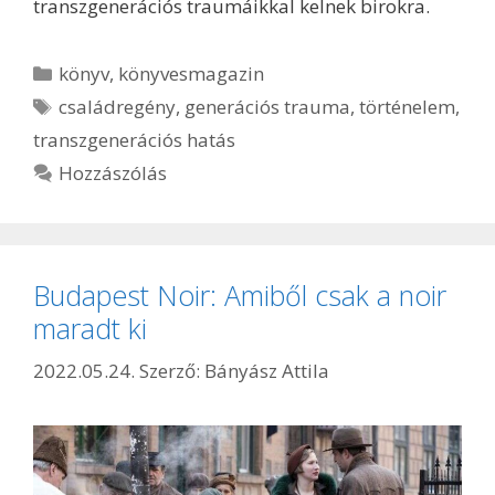
transzgenerációs traumáikkal kelnek birokra.
Kategória
könyv
,
könyvesmagazin
Címkék
családregény
,
generációs trauma
,
történelem
,
transzgenerációs hatás
Hozzászólás
Budapest Noir: Amiből csak a noir
maradt ki
2022.05.24.
Szerző:
Bányász Attila