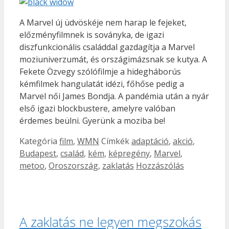
A Marvel új üdvöskéje nem harap le fejeket,
előzményfilmnek is soványka, de igazi
diszfunkcionális családdal gazdagítja a Marvel
moziuniverzumát, és országimázsnak se kutya. A
Fekete Özvegy szólófilmje a hidegháborús
kémfilmek hangulatát idézi, főhőse pedig a
Marvel női James Bondja. A pandémia után a nyár
első igazi blockbustere, amelyre valóban
érdemes beülni. Gyerünk a moziba be!
Kategória
film
,
WMN
Címkék
adaptáció
,
akció
,
Budapest
,
család
,
kém
,
képregény
,
Marvel
,
metoo
,
Oroszország
,
zaklatás
Hozzászólás
A zaklatás ne legyen megszokás