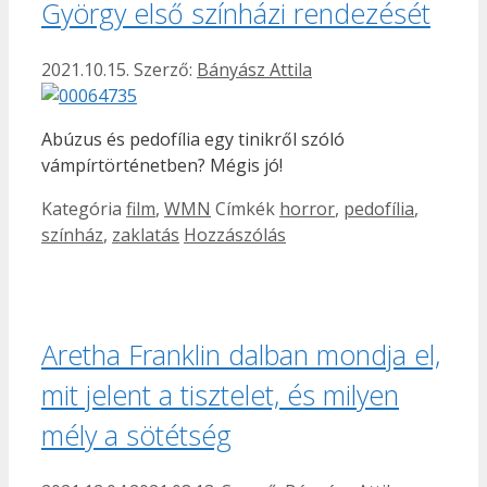
György első színházi rendezését
2021.10.15.
Szerző:
Bányász Attila
Abúzus és pedofília egy tinikről szóló
vámpírtörténetben? Mégis jó!
Kategória
film
,
WMN
Címkék
horror
,
pedofília
,
színház
,
zaklatás
Hozzászólás
Aretha Franklin dalban mondja el,
mit jelent a tisztelet, és milyen
mély a sötétség