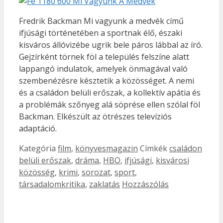
Fredrik Backman Mi vagyunk a medvék című
ifjúsági történetében a sportnak élő, északi
kisváros állóvizébe ugrik bele páros lábbal az író.
Gejzírként törnek föl a település felszíne alatt
lappangó indulatok, amelyek önmagával való
szembenézésre késztetik a közösséget. A nemi
és a családon belüli erőszak, a kollektív apátia és
a problémák szőnyeg alá söprése ellen szólal föl
Backman. Elkészült az ötrészes televíziós
adaptáció.
Kategória
film
,
könyvesmagazin
Címkék
családon
belüli erőszak
,
dráma
,
HBO
,
ifjúsági
,
kisvárosi
közösség
,
krimi
,
sorozat
,
sport
,
társadalomkritika
,
zaklatás
Hozzászólás