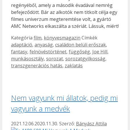
regényéből, amely a második évadával nemrég
befejeződött. Bár az alkotók nem titkolt célja egy
filmes univerzum megteremtése volt, a gyártó
AMC Networks elkaszálta a szériát. Lássuk, miért!
Kategória
film
,
könyvesmagazin
Címkék
adaptáció
,
anyaság
,
családon belüli erőszak
,
fantasy
,
felnövéstörténet
,
függőség
,
Joe Hill
,
munkásosztály
,
sorozat
,
sorozatgyilkosság
,
transzgenerációs hatás
,
zaklatás
Nem vagyunk mi állatok, pedig mi
vagyunk a medvék
2021.12.06.
2020.11.30.
Szerző:
Bányász Attila