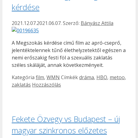
kérdése
2021.12.07.
2021.06.07.
Szerző:
Bányász Attila
A Megszokás kérdése című film az apró-cseprő,
jelentéktelennek tűnő élethelyzetektől egészen a
nemi erőszakig festi föl a szexuális zaklatás
széles skáláját, annak következményeit.
Kategória
film
,
WMN
Címkék
dráma
,
HBO
,
metoo
,
zaklatás
Hozzászólás
Fekete Özvegy vs Budapest – új
magyar szinkronos előzetes