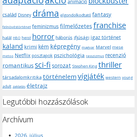
blockbuster
animáció
dráma
fantasy
család
Disney
elgondolkodtató
franchise
filmelőzetes
feminizmus
felnövéstörténet
horror
igaz történet
háborús
ifjúsági
halál
heist
HBO
kaland
képregény
kém
krimi
Marvel
mese
magyar
recenzió
pszichológia
Netflix
posztapok
rasszizmus
metoo
sci-fi
thriller
romantikus
sorozat
Stephen King
vígjáték
történelem
társadalomkritika
western
young
életrajz
adult
zaklatás
Legutóbbi hozzászólások
Archívum
2026. július