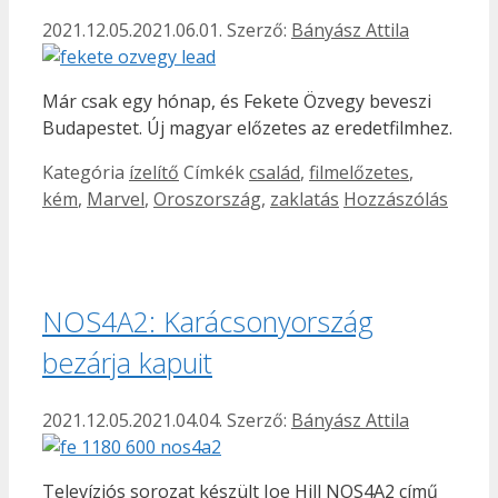
2021.12.05.
2021.06.01.
Szerző:
Bányász Attila
Már csak egy hónap, és Fekete Özvegy beveszi
Budapestet. Új magyar előzetes az eredetfilmhez.
Kategória
ízelítő
Címkék
család
,
filmelőzetes
,
kém
,
Marvel
,
Oroszország
,
zaklatás
Hozzászólás
NOS4A2: Karácsonyország
bezárja kapuit
2021.12.05.
2021.04.04.
Szerző:
Bányász Attila
Televíziós sorozat készült Joe Hill NOS4A2 című