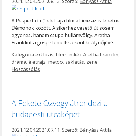
2021.12.04.
2021.08.13.
Szerző:
Bányász Attila
A Respect című életrajzi film alcíme az is lehetne:
Démonok között. A sikerhez vezető út sosem
egyenes, hanem csupa hullámvölgy. Aretha
Franklint a gospel emelte a soul királynőjévé.
Kategória
exkluzív
,
film
Címkék
Aretha Franklin
,
dráma
,
életrajz
,
metoo
,
zaklatás
,
zene
Hozzászólás
A Fekete Özvegy átrendezi a
budapesti utcaképet
2021.12.04.
2021.07.11.
Szerző:
Bányász Attila