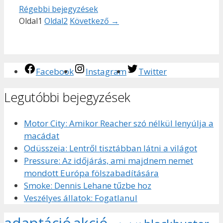
Régebbi bejegyzések
Oldal
1
Oldal
2
Következő
→
Facebook
Instagram
Twitter
Legutóbbi bejegyzések
Motor City: Amikor Reacher szó nélkül lenyúlja a
macádat
Odüsszeia: Lentről tisztábban látni a világot
Pressure: Az időjárás, ami majdnem nemet
mondott Európa fölszabadítására
Smoke: Dennis Lehane tűzbe hoz
Veszélyes állatok: Fogatlanul
adaptáció
akció