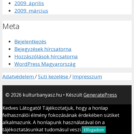
2009. április
2009. március
Meta
Bejelentkezés
Bejegyzések hírcsatorna
Hozzászólások hírcsatorna
WordPress Magyarország
Adatvédelem
/
Süti kezelése
/
Impresszum
© 2026 kulturbanyasz.hu
• Készült
GeneratePress
Kedves Látogató! Tájékoztatjuk, hogy a honlap
felhasználói élmény fokozásának érdekében sütiket
alkalmazunk. A honlapunk használatával ön a
tájékoztatásunkat tudomásul veszi.
Elfogadom