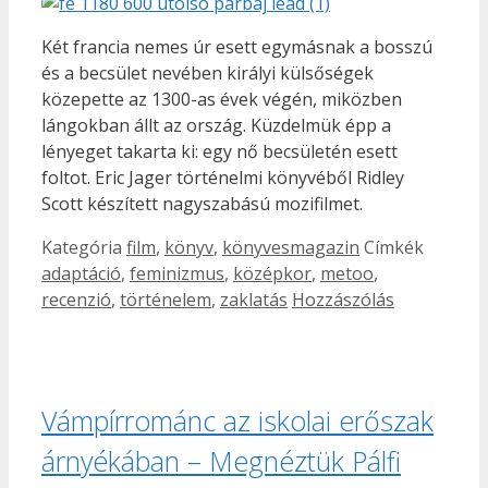
Két francia nemes úr esett egymásnak a bosszú
és a becsület nevében királyi külsőségek
közepette az 1300-as évek végén, miközben
lángokban állt az ország. Küzdelmük épp a
lényeget takarta ki: egy nő becsületén esett
foltot. Eric Jager történelmi könyvéből Ridley
Scott készített nagyszabású mozifilmet.
Kategória
film
,
könyv
,
könyvesmagazin
Címkék
adaptáció
,
feminizmus
,
középkor
,
metoo
,
recenzió
,
történelem
,
zaklatás
Hozzászólás
Vámpírrománc az iskolai erőszak
árnyékában – Megnéztük Pálfi