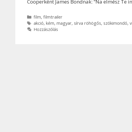
Cooperként James Bondnak: “Na elmész Te in
Kategória
film
,
filmtrailer
Címkék
akció
,
kém
,
magyar
,
sírva röhögős
,
szókimondó
,
v
Hozzászólás