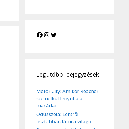
Facebook
Instagram
Twitter
Legutóbbi bejegyzések
Motor City: Amikor Reacher
szó nélkül lenyúlja a
macádat
Odüsszeia: Lentről
tisztábban látni a világot