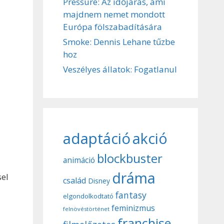
Pressure: Az időjárás, ami
majdnem nemet mondott
Európa fölszabadítására
Smoke: Dennis Lehane tűzbe
hoz
Veszélyes állatok: Fogatlanul
adaptáció
akció
blockbuster
animáció
dráma
sel
család
Disney
fantasy
elgondolkodtató
feminizmus
felnövéstörténet
franchise