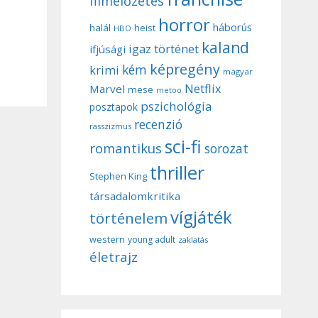
filmelőzetes
horror
háborús
halál
heist
HBO
kaland
igaz történet
ifjúsági
képregény
kém
krimi
magyar
Netflix
Marvel
mese
metoo
pszichológia
posztapok
recenzió
rasszizmus
sci-fi
romantikus
sorozat
thriller
Stephen King
társadalomkritika
vígjáték
történelem
western
young adult
zaklatás
életrajz