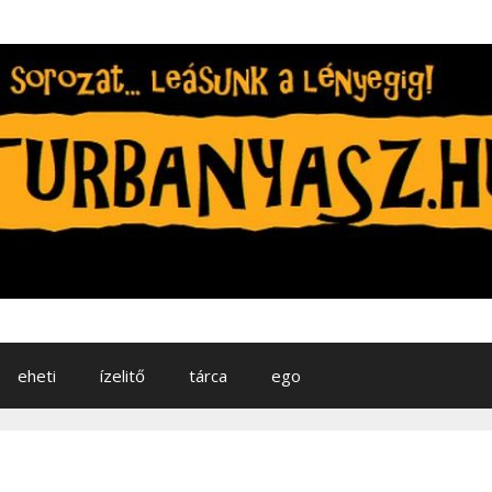
eheti
ízelitő
tárca
ego