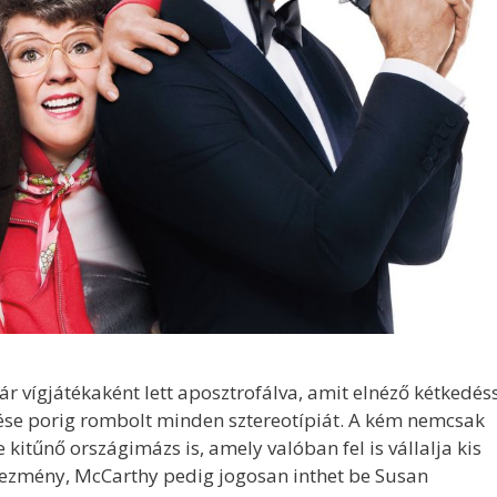
r vígjátékaként lett aposztrofálva, amit elnéző kétkedés
se porig rombolt minden sztereotípiát. A kém nemcsak
e kitűnő országimázs is, amely valóban fel is vállalja kis
dvezmény, McCarthy pedig jogosan inthet be Susan