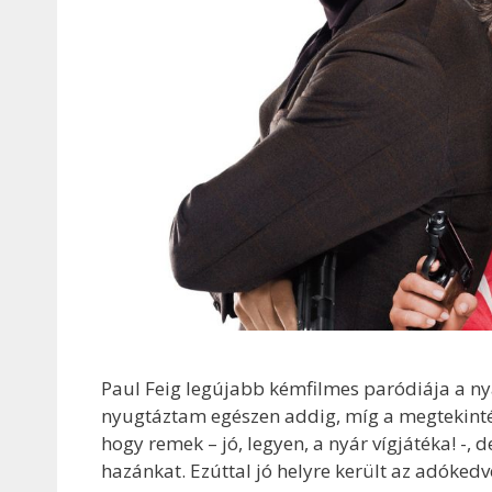
Paul Feig legújabb kémfilmes paródiája a nyá
nyugtáztam egészen addig, míg a megtekinté
hogy remek – jó, legyen, a nyár vígjátéka! -, d
hazánkat. Ezúttal jó helyre került az adóke