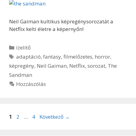
Neil Gaiman kultikus képregénysorozatát a
Netflix kelti életre a képernyőn!
Kategória
ízelítő
Címkék
adaptáció
,
fantasy
,
filmelőzetes
,
horror
,
képregény
,
Neil Gaiman
,
Netflix
,
sorozat
,
The
Sandman
Hozzászólás
Oldal
Oldal
Oldal
1
2
…
4
Következő
→