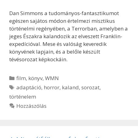
Dan Simmons a tudományos-fantasztikumot
egészen sajátos módon értelmezi misztikus
történelmi regényében, a Terrorban, amelyben a
jeges Északra kalandozik az elveszett Franklin-
expedícióval. Mese és valóság keveredik
könyvének lapjain, és a belőle készült
tévésorozat képkockáin.
Kategória
film
,
könyv
,
WMN
Címkék
adaptáció
,
horror
,
kaland
,
sorozat
,
történelem
Hozzászólás