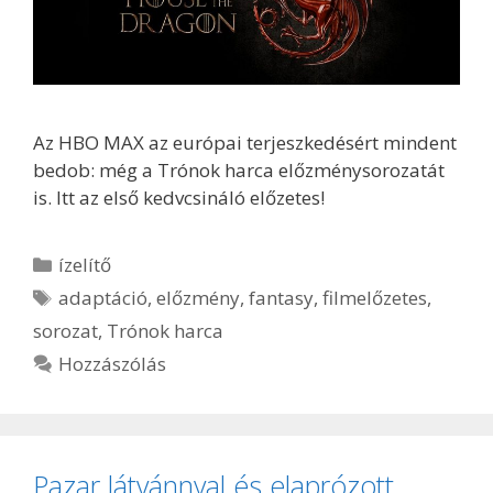
Az HBO MAX az európai terjeszkedésért mindent
bedob: még a Trónok harca előzménysorozatát
is. Itt az első kedvcsináló előzetes!
Kategória
ízelítő
Címkék
adaptáció
,
előzmény
,
fantasy
,
filmelőzetes
,
sorozat
,
Trónok harca
Hozzászólás
Pazar látvánnyal és elaprózott