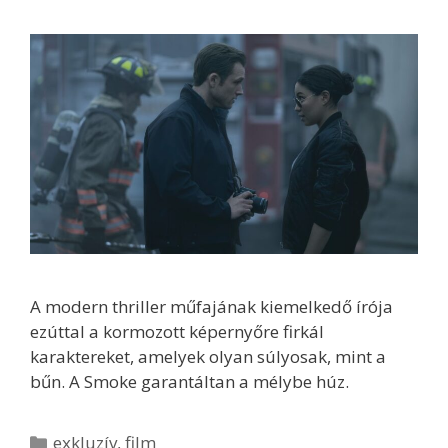
A modern thriller műfajának kiemelkedő írója
ezúttal a kormozott képernyőre firkál
karaktereket, amelyek olyan súlyosak, mint a
bűn. A Smoke garantáltan a mélybe húz.
Kategória
exkluzív
,
film