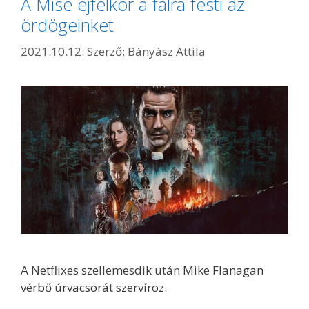
A Mise éjfélkor a falra festi az
ördögeinket
2021.10.12.
Szerző:
Bányász Attila
A Netflixes szellemesdik után Mike Flanagan
vérbő úrvacsorát szervíroz.