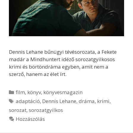
Dennis Lehane bűnügyi tévésorozata, a Fekete
madár a Mindhuntert idéző sorozatgyilkosos
krimi és börtöndráma egyben, amit nem a
szerző, hanem az élet írt.
Kategória
film
,
könyv
,
könyvesmagazin
Címkék
adaptáció
,
Dennis Lehane
,
dráma
,
krimi
,
sorozat
,
sorozatgyilkos
Hozzászólás