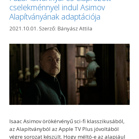
cselekménnyel indul Asimov
Alapítványának adaptációja
2021.10.01.
Szerző:
Bányász Attila
Isaac Asimov örökérvényű sci-fi klasszikusából,
az Alapítványból az Apple TV Plus jóvoltából
végre sorozat készült. Hogy méltó-e az alapjául