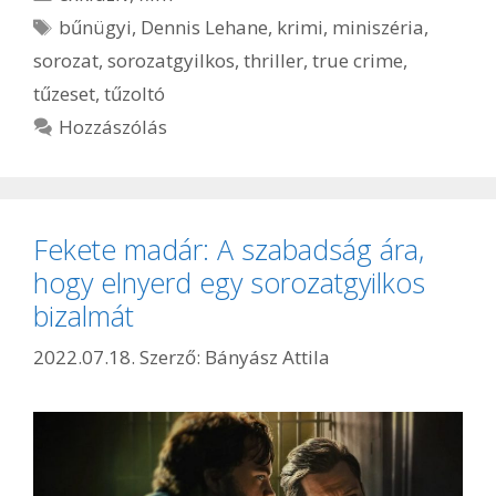
Címkék
bűnügyi
,
Dennis Lehane
,
krimi
,
miniszéria
,
sorozat
,
sorozatgyilkos
,
thriller
,
true crime
,
tűzeset
,
tűzoltó
Hozzászólás
Fekete madár: A szabadság ára,
hogy elnyerd egy sorozatgyilkos
bizalmát
2022.07.18.
Szerző:
Bányász Attila