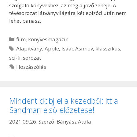
szolgáló könyvekhez, az még a jövő zenéje. A
tévésorozat látványvilágára két epizód után nem
lehet panasz.
Kategória
film
,
könyvesmagazin
Címkék
Alapítvány
,
Apple
,
Isaac Asimov
,
klasszikus
,
sci-fi
,
sorozat
Hozzászólás
Mindent dobj el a kezedből: itt a
Sandman első előzetese!
2021.09.26.
Szerző:
Bányász Attila