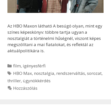
Az HBO Maxon látható A besúgó olyan, mint egy
színes képeskönyv: többre tartja ugyan a
nosztalgiát a történelmi hűségnél, viszont képes
megszólítani a mai fiatalokat, és reflektál az
aktuálpolitikára is.
Kategória
film
,
igényesférfi
Címkék
HBO Max
,
nosztalgia
,
rendszerváltás
,
sorozat
,
thriller
,
ügynökkérdés
Hozzászólás