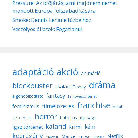
Pressure: Az időjárás, ami majdnem nemet
mondott Európa fölszabadítására
Smoke: Dennis Lehane tűzbe hoz
Veszélyes állatok: Fogatlanul
adaptáció
akció
animáció
dráma
blockbuster
család
Disney
fantasy
elgondolkodtató
felnövéstörténet
franchise
filmelőzetes
feminizmus
halál
horror
háborús
ifjúsági
heist
HBO
kaland
kém
igaz történet
krimi
képregény
Netflix
Marvel
mese
magyar
metoo