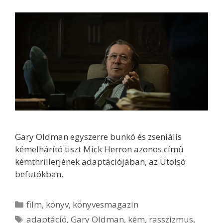
Gary Oldman egyszerre bunkó és zseniális
kémelhárító tiszt Mick Herron azonos című
kémthrillerjének adaptációjában, az Utolsó
befutókban.
Kategória
film
,
könyv
,
könyvesmagazin
Címkék
adaptáció
,
Gary Oldman
,
kém
,
rasszizmus
,