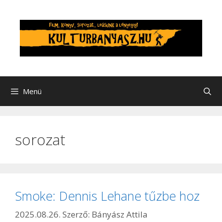
Kilépés
a
tartalomba
Menü
sorozat
Smoke: Dennis Lehane tűzbe hoz
2025.08.26.
Szerző:
Bányász Attila