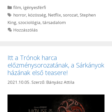
Kategória
film
,
igényesférfi
Címkék
horror
,
közösség
,
Netflix
,
sorozat
,
Stephen
King
,
szociológia
,
társadalom
Hozzászólás
Itt a Trónok harca
előzménysorozatának, a Sárkányok
házának első teasere!
2021.10.05.
Szerző:
Bányász Attila