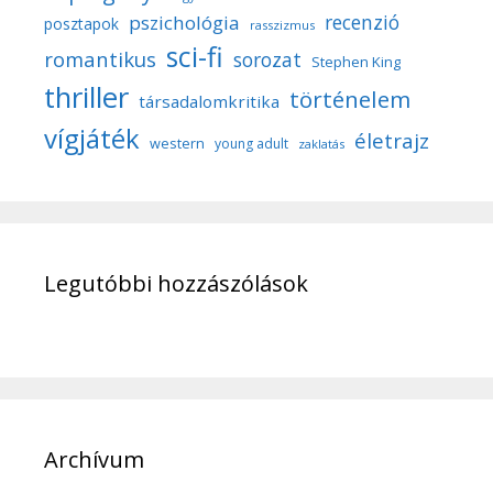
recenzió
pszichológia
posztapok
rasszizmus
sci-fi
romantikus
sorozat
Stephen King
thriller
történelem
társadalomkritika
vígjáték
életrajz
western
young adult
zaklatás
Legutóbbi hozzászólások
Archívum