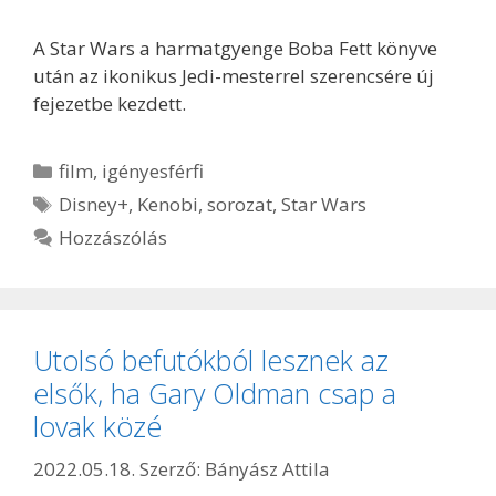
A Star Wars a harmatgyenge Boba Fett könyve
után az ikonikus Jedi-mesterrel szerencsére új
fejezetbe kezdett.
Kategória
film
,
igényesférfi
Címkék
Disney+
,
Kenobi
,
sorozat
,
Star Wars
Hozzászólás
Utolsó befutókból lesznek az
elsők, ha Gary Oldman csap a
lovak közé
2022.05.18.
Szerző:
Bányász Attila