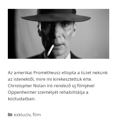
Az amerikai Prométheusz ellopta a tüzet nekünk
az istenektől, mire mi kirekesztettük érte.
Christopher Nolan író-rendező új filmjével
Oppenheimer személyét rehabilitálja a
köztudatban.
Kategória
exkluzív
,
film