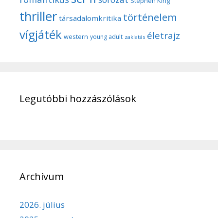
Stephen King
thriller
történelem
társadalomkritika
vígjáték
életrajz
western
young adult
zaklatás
Legutóbbi hozzászólások
Archívum
2026. július