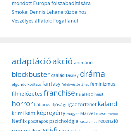
mondott Európa fölszabadítására
Smoke: Dennis Lehane tűzbe hoz
Veszélyes állatok: Fogatlanul
adaptáció
akció
animáció
dráma
blockbuster
család
Disney
fantasy
feminizmus
elgondolkodtató
felnövéstörténet
franchise
filmelőzetes
halál
heist
HBO
horror
kaland
igaz történet
háborús
ifjúsági
képregény
kém
krimi
Marvel
mese
magyar
metoo
recenzió
pszichológia
Netflix
posztapok
rasszizmus
sci-fi
romantikus
sorozat