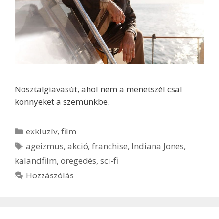
Nosztalgiavasút, ahol nem a menetszél csal
könnyeket a szemünkbe.
Kategória
exkluzív
,
film
Címkék
ageizmus
,
akció
,
franchise
,
Indiana Jones
,
kalandfilm
,
öregedés
,
sci-fi
Hozzászólás