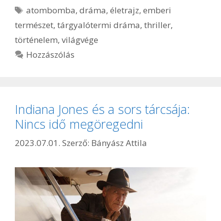
Címkék
atombomba
,
dráma
,
életrajz
,
emberi
természet
,
tárgyalótermi dráma
,
thriller
,
történelem
,
világvége
Hozzászólás
Indiana Jones és a sors tárcsája:
Nincs idő megöregedni
2023.07.01.
Szerző:
Bányász Attila