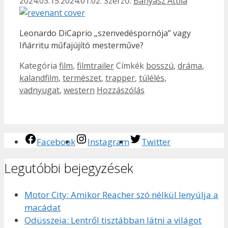
2024.03.15.
2024.01.02.
Szerző:
Bányász Attila
Leonardo DiCaprio „szenvedéspornója” vagy
Iñárritu műfajújító mesterműve?
Kategória
film
,
filmtrailer
Címkék
bosszú
,
dráma
,
kalandfilm
,
természet
,
trapper
,
túlélés
,
vadnyugat
,
western
Hozzászólás
Facebook
Instagram
Twitter
Legutóbbi bejegyzések
Motor City: Amikor Reacher szó nélkül lenyúlja a
macádat
Odüsszeia: Lentről tisztábban látni a világot