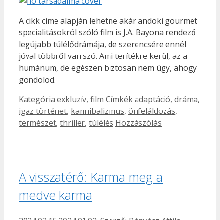
A cikk címe alapján lehetne akár andoki gourmet
specialitásokról szóló film is J.A. Bayona rendező
legújabb túlélődrámája, de szerencsére ennél
jóval többről van szó. Ami terítékre kerül, az a
humánum, de egészen biztosan nem úgy, ahogy
gondolod.
Kategória
exkluzív
,
film
Címkék
adaptáció
,
dráma
,
igaz történet
,
kannibalizmus
,
önfeláldozás
,
természet
,
thriller
,
túlélés
Hozzászólás
A visszatérő: Karma meg a
medve karma