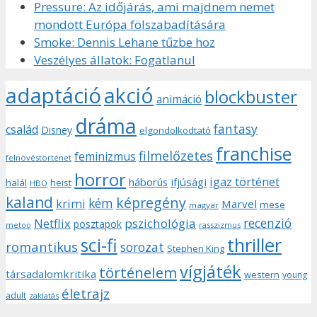
Pressure: Az időjárás, ami majdnem nemet
mondott Európa fölszabadítására
Smoke: Dennis Lehane tűzbe hoz
Veszélyes állatok: Fogatlanul
adaptáció
akció
blockbuster
animáció
dráma
fantasy
család
Disney
elgondolkodtató
franchise
filmelőzetes
feminizmus
felnövéstörténet
horror
igaz történet
háborús
ifjúsági
halál
heist
HBO
kaland
képregény
kém
krimi
Marvel
mese
magyar
recenzió
pszichológia
Netflix
posztapok
rasszizmus
metoo
sci-fi
thriller
romantikus
sorozat
Stephen King
vígjáték
történelem
társadalomkritika
western
young
életrajz
adult
zaklatás