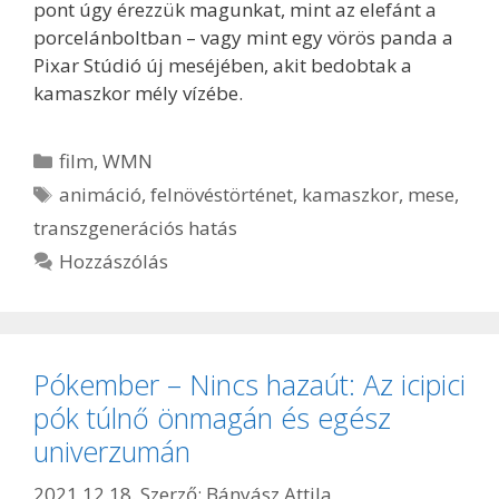
pont úgy érezzük magunkat, mint az elefánt a
porcelánboltban – vagy mint egy vörös panda a
Pixar Stúdió új meséjében, akit bedobtak a
kamaszkor mély vízébe.
Kategória
film
,
WMN
Címkék
animáció
,
felnövéstörténet
,
kamaszkor
,
mese
,
transzgenerációs hatás
Hozzászólás
Pókember – Nincs hazaút: Az icipici
pók túlnő önmagán és egész
univerzumán
2021.12.18.
Szerző:
Bányász Attila