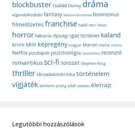
dráma
blockbuster
család
Disney
fantasy
feminizmus
elgondolkodtató
felnövéstörténet
franchise
filmelőzetes
halál
heist
HBO
horror
kaland
igaz történet
háborús
ifjúsági
képregény
kém
krimi
Marvel
mese
magyar
metoo
recenzió
pszichológia
Netflix
posztapok
rasszizmus
sci-fi
romantikus
sorozat
Stephen King
thriller
történelem
társadalomkritika
vígjáték
életrajz
western
young adult
zaklatás
Legutóbbi hozzászólások