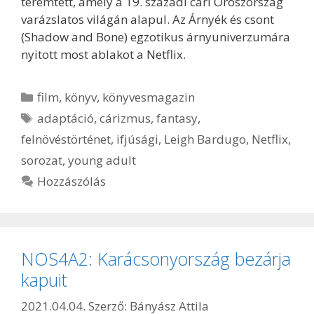
teremtett, amely a 19. századi cári Oroszország
varázslatos világán alapul. Az Árnyék és csont
(Shadow and Bone) egzotikus árnyuniverzumára
nyitott most ablakot a Netflix.
Kategória
film
,
könyv
,
könyvesmagazin
Címkék
adaptáció
,
cárizmus
,
fantasy
,
felnövéstörténet
,
ifjúsági
,
Leigh Bardugo
,
Netflix
,
sorozat
,
young adult
Hozzászólás
NOS4A2: Karácsonyország bezárja
kapuit
2021.04.04.
Szerző:
Bányász Attila