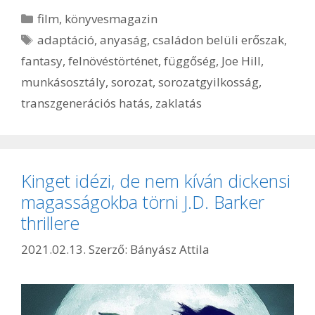
Kategória
film
,
könyvesmagazin
Címkék
adaptáció
,
anyaság
,
családon belüli erőszak
,
fantasy
,
felnövéstörténet
,
függőség
,
Joe Hill
,
munkásosztály
,
sorozat
,
sorozatgyilkosság
,
transzgenerációs hatás
,
zaklatás
Kinget idézi, de nem kíván dickensi
magasságokba törni J.D. Barker
thrillere
2021.02.13.
Szerző:
Bányász Attila