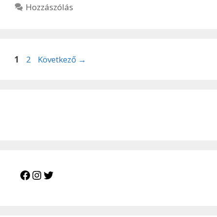
Hozzászólás
Oldal
Oldal
1
2
Következő
→
Facebook
Instagram
Twitter