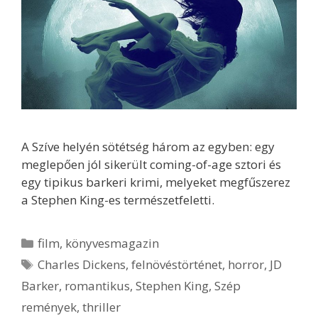
A Szíve helyén sötétség három az egyben: egy
meglepően jól sikerült coming-of-age sztori és
egy tipikus barkeri krimi, melyeket megfűszerez
a Stephen King-es természetfeletti.
Kategória
film
,
könyvesmagazin
Címkék
Charles Dickens
,
felnövéstörténet
,
horror
,
JD
Barker
,
romantikus
,
Stephen King
,
Szép
remények
,
thriller