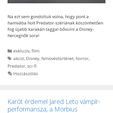
Na ezt sem gondoltuk volna, hogy pont a
hamvába holt Predator-szériának köszönhetően
fog újabb karakán taggal bővülni a Disney-
hercegnők sora!
Kategória
exkluzív
,
film
Címkék
akció
,
Disney
,
felnövéstörténet
,
horror
,
Predator
,
sci-fi
Hozzászólás
Karót érdemel Jared Leto vámpír-
performansza, a Morbius