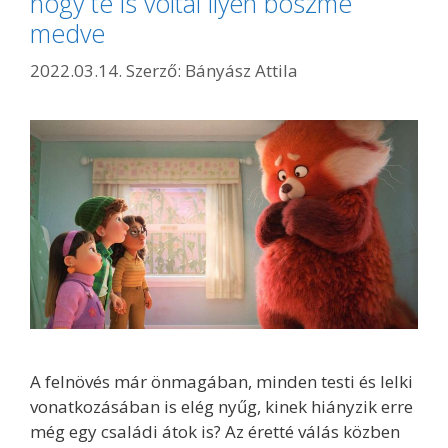
hogy te is voltál ilyen böszme
medve
2022.03.14.
Szerző:
Bányász Attila
A felnövés már önmagában, minden testi és lelki
vonatkozásában is elég nyűg, kinek hiányzik erre
még egy családi átok is? Az éretté válás közben