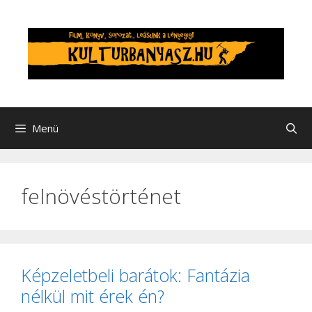
Kilépés
a
tartalomba
Menü
felnövéstörténet
Képzeletbeli barátok: Fantázia
nélkül mit érek én?