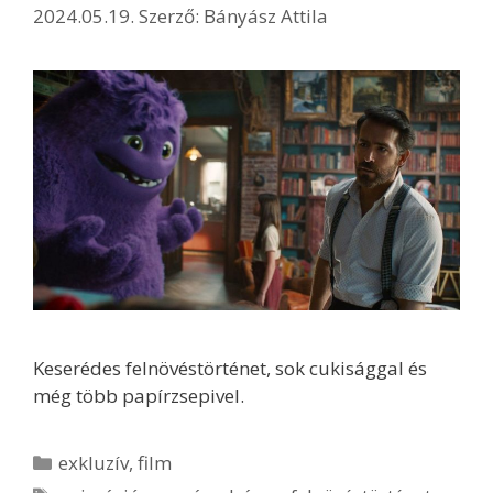
2024.05.19.
Szerző:
Bányász Attila
Keserédes felnövéstörténet, sok cukisággal és
még több papírzsepivel.
Kategória
exkluzív
,
film
Címkék