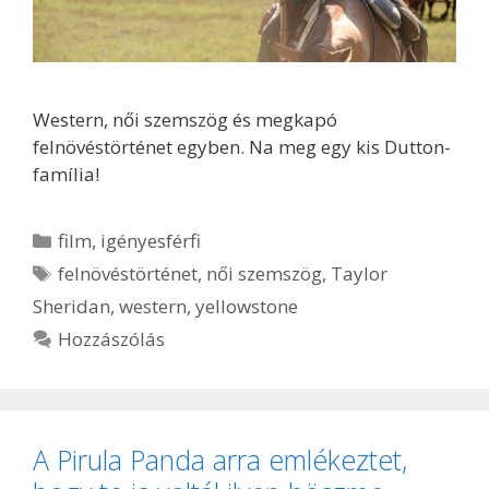
Western, női szemszög és megkapó
felnövéstörténet egyben. Na meg egy kis Dutton-
família!
Kategória
film
,
igényesférfi
Címkék
felnövéstörténet
,
női szemszög
,
Taylor
Sheridan
,
western
,
yellowstone
Hozzászólás
A Pirula Panda arra emlékeztet,