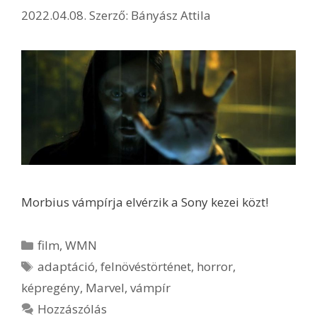
2022.04.08.
Szerző:
Bányász Attila
Morbius vámpírja elvérzik a Sony kezei közt!
Kategória
film
,
WMN
Címkék
adaptáció
,
felnövéstörténet
,
horror
,
képregény
,
Marvel
,
vámpír
Hozzászólás