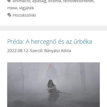
animáció
,
apaság
,
dráma
,
felnövéstörténet
,
mese
,
vígjáték
Hozzászólás
Préda: A hercegnő és az űrbéka
2022.08.12.
Szerző:
Bányász Attila