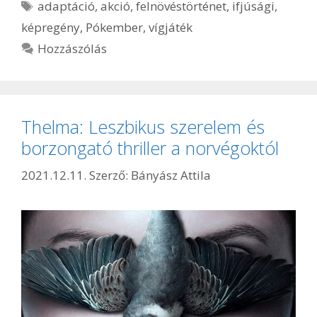
Címkék
adaptáció
,
akció
,
felnövéstörténet
,
ifjúsági
,
képregény
,
Pókember
,
vígjáték
Hozzászólás
Thelma: Leszbikus szerelem és
borzongató thriller a norvégoktól
2021.12.11.
Szerző:
Bányász Attila