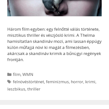
Három film egyben: egy felnőtté válás története,
misztikus thriller és vészjósló krimi. A Thelma
hamisítatlan skandináv mozi, ami lassan éppúgy
külön műfajjá növi ki magát a filmezésben,
akárcsak a skandináv krimik a bűnügyi regények
frontján.
Kategória
film
,
WMN
Címkék
felnövéstörténet
,
feminizmus
,
horror
,
krimi
,
leszbikus
,
thriller