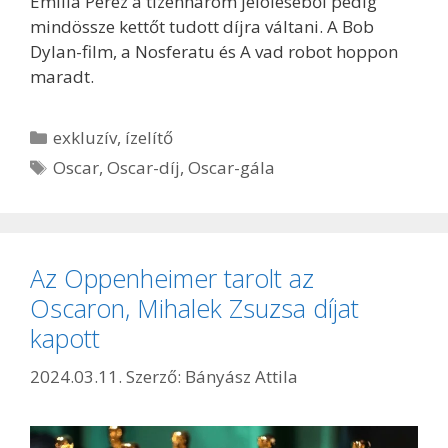
Emilia Pérez a tizenhárom jelöléséből pedig
mindössze kettőt tudott díjra váltani. A Bob
Dylan-film, a Nosferatu és A vad robot hoppon
maradt.
Kategória
exkluzív
,
ízelítő
Címkék
Oscar
,
Oscar-díj
,
Oscar-gála
Az Oppenheimer tarolt az
Oscaron, Mihalek Zsuzsa díjat
kapott
2024.03.11.
Szerző:
Bányász Attila