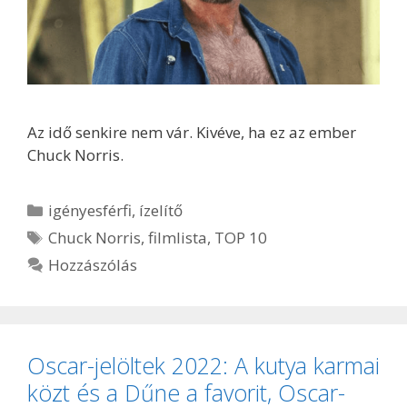
Az idő senkire nem vár. Kivéve, ha ez az ember
Chuck Norris.
Kategória
igényesférfi
,
ízelítő
Címkék
Chuck Norris
,
filmlista
,
TOP 10
Hozzászólás
Oscar-jelöltek 2022: A kutya karmai
közt és a Dűne a favorit, Oscar-