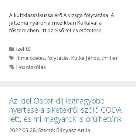
A kultklasszikussá érő A vizsga folytatása, A
játszma nyáron a mozikban Kulkával a
főszerepben. Itt az első teljes előzetese.
Kategória
ízelítő
Címkék
filmelőzetes
,
folytatás
,
Kulka János
,
thriller
Hozzászólás
Az idei Oscar-díj legnagyobb
nyertese a siketekről szóló CODA
lett, és mi magyarok is örülhetünk
2022.03.28.
Szerző:
Bányász Attila