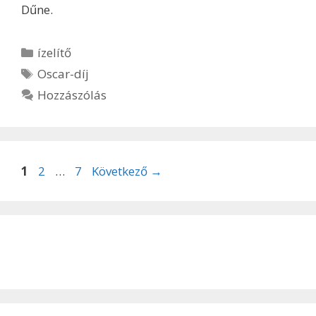
Dűne.
Kategória
ízelítő
Címkék
Oscar-díj
Hozzászólás
Oldal
Oldal
Oldal
1
2
…
7
Következő
→