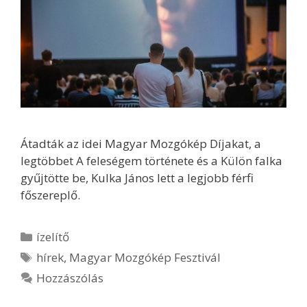
Átadták az idei Magyar Mozgókép Díjakat, a
legtöbbet A feleségem története és a Külön falka
gyűjtötte be, Kulka János lett a legjobb férfi
főszereplő.
Kategória
ízelítő
Címkék
hírek
,
Magyar Mozgókép Fesztivál
Hozzászólás