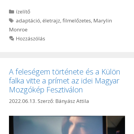
Kategória
ízelítő
Címkék
adaptáció
,
életrajz
,
filmelőzetes
,
Marylin
Monroe
Hozzászólás
A feleségem története és a Külön
falka vitte a prímet az idei Magyar
Mozgókép Fesztiválon
2022.06.13.
Szerző:
Bányász Attila