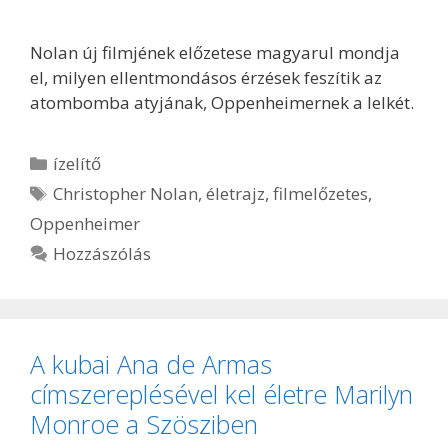
Nolan új filmjének előzetese magyarul mondja
el, milyen ellentmondásos érzések feszítik az
atombomba atyjának, Oppenheimernek a lelkét.
Kategória
ízelítő
Címkék
Christopher Nolan
,
életrajz
,
filmelőzetes
,
Oppenheimer
Hozzászólás
A kubai Ana de Armas
címszereplésével kel életre Marilyn
Monroe a Szösziben