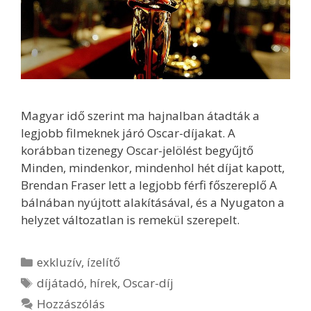
Magyar idő szerint ma hajnalban átadták a
legjobb filmeknek járó Oscar-díjakat. A
korábban tizenegy Oscar-jelölést begyűjtő
Minden, mindenkor, mindenhol hét díjat kapott,
Brendan Fraser lett a legjobb férfi főszereplő A
bálnában nyújtott alakításával, és a Nyugaton a
helyzet változatlan is remekül szerepelt.
Kategória
exkluzív
,
ízelítő
Címkék
díjátadó
,
hírek
,
Oscar-díj
Hozzászólás