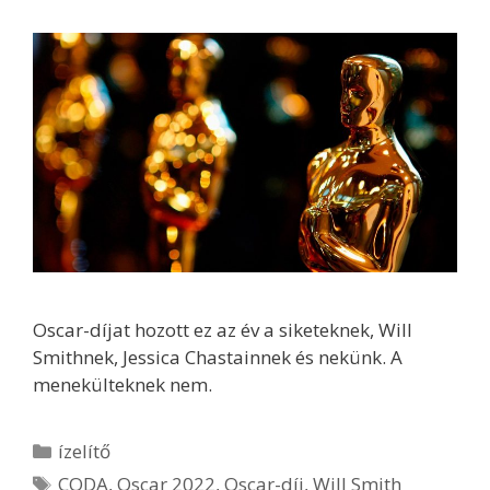
Oscar-díjat hozott ez az év a siketeknek, Will
Smithnek, Jessica Chastainnek és nekünk. A
menekülteknek nem.
Kategória
ízelítő
Címkék
CODA
,
Oscar 2022
,
Oscar-díj
,
Will Smith