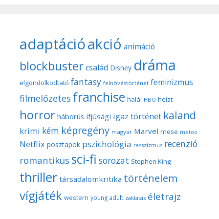
adaptáció
akció
animáció
dráma
blockbuster
család
Disney
fantasy
feminizmus
elgondolkodtató
felnövéstörténet
franchise
filmelőzetes
halál
heist
HBO
horror
kaland
igaz történet
háborús
ifjúsági
képregény
kém
krimi
Marvel
mese
magyar
metoo
recenzió
pszichológia
Netflix
posztapok
rasszizmus
sci-fi
romantikus
sorozat
Stephen King
thriller
történelem
társadalomkritika
vígjáték
életrajz
western
young adult
zaklatás