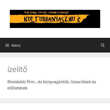
Kilépés
a
tartalomba
Menü
ízelítő
Rövidebb film-, és könyvajánlók, listacikkek és
előzetesek