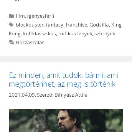
Kategória
film
,
igényesférfi
Címkék
blockbuster
,
fantasy
,
franchise
,
Godzilla
,
King
Kong
,
kultklasszikus
,
mitikus lények
,
szörnyek
Hozzászólás
Ez minden, amit tudok: bármi, ami
megtörténhet, az meg is történik
2021.04.09.
Szerző:
Bányász Attila