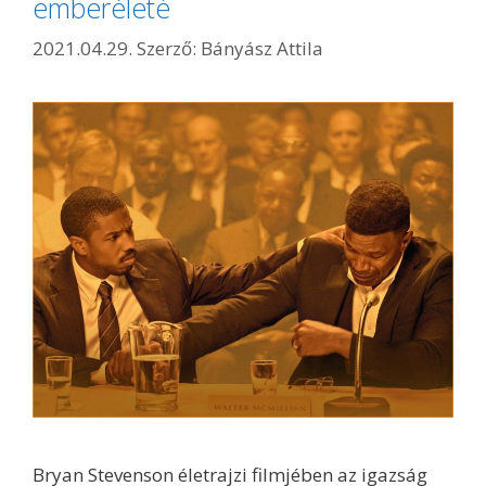
emberéleté
2021.04.29.
Szerző:
Bányász Attila
Bryan Stevenson életrajzi filmjében az igazság