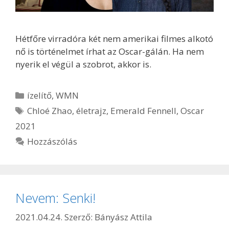
Hétfőre virradóra két nem amerikai filmes alkotó
nő is történelmet írhat az Oscar-gálán. Ha nem
nyerik el végül a szobrot, akkor is.
Kategória
ízelítő
,
WMN
Címkék
Chloé Zhao
,
életrajz
,
Emerald Fennell
,
Oscar
2021
Hozzászólás
Nevem: Senki!
2021.04.24.
Szerző:
Bányász Attila