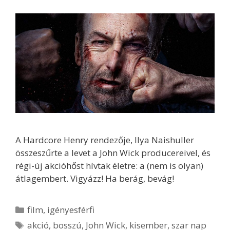
A Hardcore Henry rendezője, Ilya Naishuller
összeszűrte a levet a John Wick producereivel, és
régi-új akcióhőst hívtak életre: a (nem is olyan)
átlagembert. Vigyázz! Ha berág, bevág!
Kategória
film
,
igényesférfi
Címkék
akció
,
bosszú
,
John Wick
,
kisember
,
szar nap