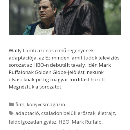
Wally Lamb azonos című regényének
adaptációja, az Ez minden, amit tudok televíziós
sorozat az HBO-n debütált tavaly. Idén Mark
Ruffalónak Golden Globe-jelölést, nekünk
olvasóknak pedig magyar fordítást hozott.
Megnéztük a sorozatot.
Kategória
film
,
könyvesmagazin
Címkék
adaptáció
,
családon belüli erőszak
,
életrajz
,
feldolgozatlan gyász
,
HBO
,
Mark Ruffalo
,