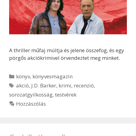
A thriller műfaj múltja és jelene összefog, és egy
pörgős akciókrimivel örvendeztet meg minket.
Kategória
könyv
,
könyvesmagazin
Címkék
akció
,
J.D. Barker
,
krimi
,
recenzió
,
sorozatgyilkosság
,
testvérek
Hozzászólás