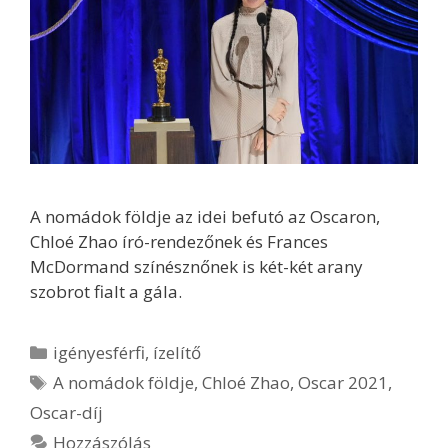
A nomádok földje az idei befutó az Oscaron,
Chloé Zhao író-rendezőnek és Frances
McDormand színésznőnek is két-két arany
szobrot fialt a gála.
Kategória
igényesférfi
,
ízelítő
Címkék
A nomádok földje
,
Chloé Zhao
,
Oscar 2021
,
Oscar-díj
Hozzászólás