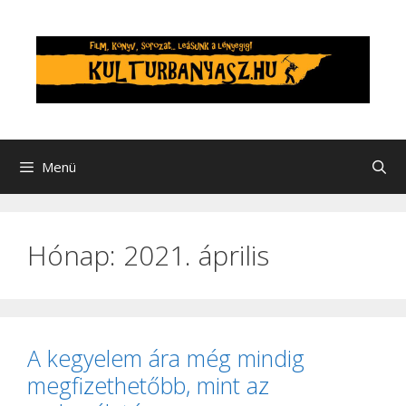
Kilépés
a
tartalomba
Menü
Hónap:
2021. április
A kegyelem ára még mindig
megfizethetőbb, mint az