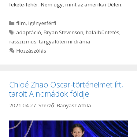
fekete-fehér. Nem úgy, mint az amerikai Délen.
Kategória
film
,
igényesférfi
Címkék
adaptáció
,
Bryan Stevenson
,
halálbüntetés
,
rasszizmus
,
tárgyalótermi dráma
Hozzászólás
Chloé Zhao Oscar-történelmet írt,
tarolt A nomádok földje
2021.04.27.
Szerző:
Bányász Attila