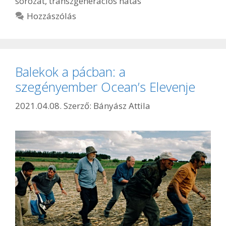
sorozat
,
transzgenerációs hatás
Hozzászólás
Balekok a pácban: a
szegényember Ocean’s Elevenje
2021.04.08.
Szerző:
Bányász Attila