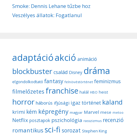
Smoke: Dennis Lehane tűzbe hoz
Veszélyes állatok: Fogatlanul
adaptáció
akció
animáció
dráma
blockbuster
család
Disney
fantasy
feminizmus
elgondolkodtató
felnövéstörténet
franchise
filmelőzetes
halál
heist
HBO
horror
kaland
igaz történet
háborús
ifjúsági
képregény
kém
krimi
Marvel
mese
magyar
metoo
recenzió
pszichológia
Netflix
posztapok
rasszizmus
sci-fi
romantikus
sorozat
Stephen King