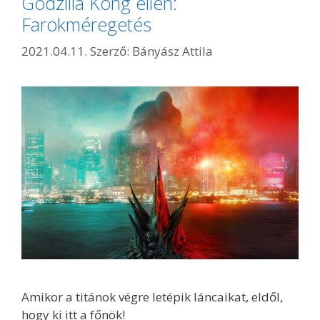
Godzilla Kong ellen:
Farokméregetés
2021.04.11.
Szerző:
Bányász Attila
Amikor a titánok végre letépik láncaikat, eldől,
hogy ki itt a főnök!