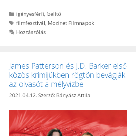
Kategória
igényesférfi
,
ízelítő
Címkék
filmfesztivál
,
Mozinet Filmnapok
Hozzászólás
James Patterson és J.D. Barker első
közös krimijükben rögtön bevágják
az olvasót a mélyvízbe
2021.04.12.
Szerző:
Bányász Attila