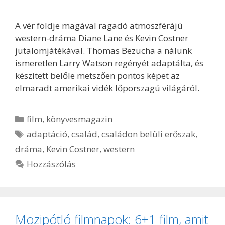
A vér földje magával ragadó atmoszférájú
western-dráma Diane Lane és Kevin Costner
jutalomjátékával. Thomas Bezucha a nálunk
ismeretlen Larry Watson regényét adaptálta, és
készített belőle metszően pontos képet az
elmaradt amerikai vidék lőporszagú világáról.
Kategória
film
,
könyvesmagazin
Címkék
adaptáció
,
család
,
családon belüli erőszak
,
dráma
,
Kevin Costner
,
western
Hozzászólás
Mozipótló filmnapok: 6+1 film, amit