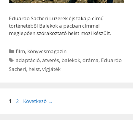
Eduardo Sacheri Lúzerek éjszakája című
történetéből Balekok a pácban címmel
meglepően szórakoztató heist mozi készült.
Kategória
film
,
könyvesmagazin
Címkék
adaptáció
,
átverés
,
balekok
,
dráma
,
Eduardo
Sacheri
,
heist
,
vígjáték
Oldal
Oldal
1
2
Következő
→