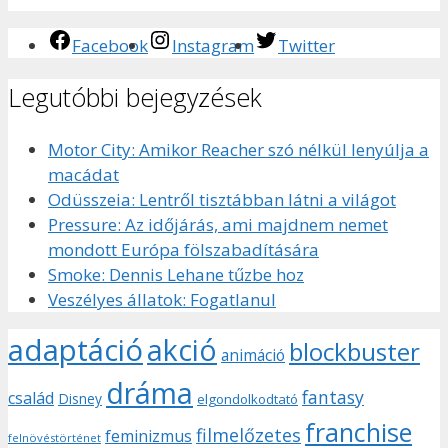
Facebook
Instagram
Twitter
Legutóbbi bejegyzések
Motor City: Amikor Reacher szó nélkül lenyúlja a
macádat
Odüsszeia: Lentről tisztábban látni a világot
Pressure: Az időjárás, ami majdnem nemet
mondott Európa fölszabadítására
Smoke: Dennis Lehane tűzbe hoz
Veszélyes állatok: Fogatlanul
adaptáció
akció
blockbuster
animáció
dráma
fantasy
család
Disney
elgondolkodtató
franchise
filmelőzetes
feminizmus
felnövéstörténet