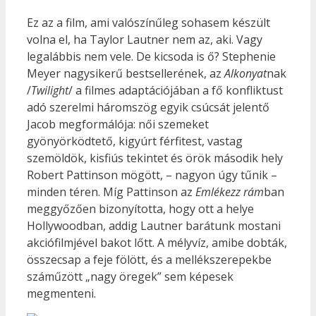
Ez az a film, ami valószínűleg sohasem készült
volna el, ha Taylor Lautner nem az, aki. Vagy
legalábbis nem vele. De kicsoda is ő? Stephenie
Meyer nagysikerű bestsellerének, az
Alkonyat
nak
/
Twilight
/ a filmes adaptációjában a fő konfliktust
adó szerelmi háromszög egyik csúcsát jelentő
Jacob megformálója: női szemeket
gyönyörködtető, kigyúrt férfitest, vastag
szemöldök, kisfiús tekintet és örök második hely
Robert Pattinson mögött, – nagyon úgy tűnik –
minden téren. Míg Pattinson az
Emlékezz rám
ban
meggyőzően bizonyította, hogy ott a helye
Hollywoodban, addig Lautner barátunk mostani
akciófilmjével bakot lőtt. A mélyvíz, amibe dobták,
összecsap a feje fölött, és a mellékszerepekbe
száműzött „nagy öregek” sem képesek
megmenteni.