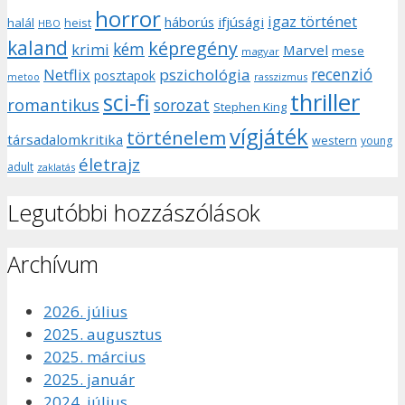
horror
igaz történet
háborús
ifjúsági
halál
heist
HBO
kaland
képregény
kém
krimi
Marvel
mese
magyar
recenzió
pszichológia
Netflix
posztapok
rasszizmus
metoo
sci-fi
thriller
romantikus
sorozat
Stephen King
vígjáték
történelem
társadalomkritika
western
young
életrajz
adult
zaklatás
Legutóbbi hozzászólások
Archívum
2026. július
2025. augusztus
2025. március
2025. január
2024. július