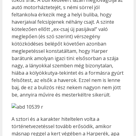
tökös srác. A buli kedvéért lazán meglovagolja az
autó motorháztetejét, s némi sörrel jól
feltankolva érkezik meg a helyi buliba, hogy
haverjaival felcsípjenek néhány csajt. A szinte
kötelezően ellőtt „ex-csaj új pasijával” való
meglepően (és szó szerint) vérszegény
kötözködéses belépőt követően azonban
meglepetéssel konstatáltam, hogy Harper
barátunk amolyan igazi tini: elsősorban a szája
nagy, a lányokkal szemben még bizonytalan,
hiába a kölyökkutya-tekintet és a formásra gyúrt
felsőtest, az elsők a haverok. Ezzel nem is lenne
baj, de ez a bulizós rész nekem nagyon nem jött
be, annyira művire és mesterkéltre sikerült.
A sztori és a karakter hiteltelen volta a
történetvezetéssel tovább erősödik, amikor
másnap reggel a kert végében a Harperék, apa