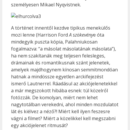
személyesen Mikael Nyqvistnek.
A történet innentől kezdve tipikus menekülős
mozi lenne (Harrison Ford
A szökevény
e óta
mindegyik puszta kópia, Palahniukosan
fogalmazva: “a másolat másolatának másolata”),
ha nem szakítanák meg teljesen felesleges,
drámainak és romantikusnak szánt jelenetek,
amelyek majdhogynem kínosan semmitmondóan
hatnak a mindössze egyetlen arckifejezést
ismerő Lautnerrel. Ráadásul az akciójelenetekkel
a már megszokott hibába esnek: túl közelről
fotózzák. De komolyan, miért nem lehet
nagytotálban verekedni, ahol minden mozdulatot
lát és kiélvez a néző?! Miért kell ilyen feszesre
vágni a filmet? Miért a közelikkel kell megszabni
egy akciójelenet ritmusát?