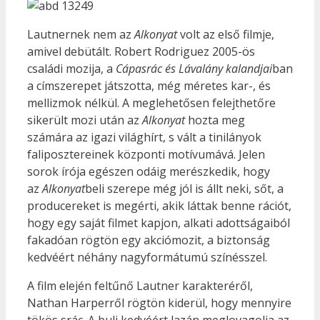
Lautnernek nem az
Alkonyat
volt az első filmje,
amivel debütált. Robert Rodriguez 2005-ös
családi mozija, a
Cápasrác és Lávalány kalandjai
ban
a címszerepet játszotta, még méretes kar-, és
mellizmok nélkül. A meglehetősen felejthetőre
sikerült mozi után az
Alkonyat
hozta meg
számára az igazi világhírt, s vált a tinilányok
faliposztereinek központi motívumává. Jelen
sorok írója egészen odáig merészkedik, hogy
az
Alkonyat
beli szerepe még jól is állt neki, sőt, a
producereket is megérti, akik láttak benne rációt,
hogy egy saját filmet kapjon, alkati adottságaiból
fakadóan rögtön egy akciómozit, a biztonság
kedvéért néhány nagyformátumú színésszel.
A film elején feltűnő Lautner karakteréről,
Nathan Harperről rögtön kiderül, hogy mennyire