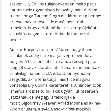
széken. Lily Collins tulajdonképpen méltó párja
Lautnernek: ugyanolyan halovány, mint ő. Nem
tudom, hogy Tarsem Singh mit látott meg benne:
aranyosnak aranyos, de ennél nem több…
remélem, hogy a Hófehérke címszereplőjeként a
vizualitás nagymestere többet ki tud hozni
belőle.
Amikor Harper/Lautner ráébred, hogy ő nem is
az, akinek addig hitte magát, végre beindul a
pörgés. A film zenéjét díjaznám, a recsegő gitár
elég jól szól az akciók alatt. Hamarosan nemcsak
az alvilág, hanem a CIA is Lautner nyomába
szegődik, aki a fene tudja, miért, de magával
vonszolja Lily Collins karakterét is. A filmben több
ismerős arc is feltűnik, akik ugyan rutinszerűen
játszanak, de még így is feldobják a
mozit: Sigourney Weaver, Alfréd Molina és akinek
külön örültem, a svéd
A tetovált lány
moziból