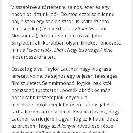
Visszatérve a történetre: sajnos, ezer és egy
hasonlót láttunk már. De még ezzel sem lenne
baj, hiszen egy sablon sztori is kivitelezhető
minőségileg (lásd például az
Elrabolva
Liam
Neesonnal), de itt ez sem jön össze: John
Singleton, aki korábban olyan filmeket rendezett,
mint a
Fekete vidék
,
Shaft
,
Négy tesó
vagy
A lánc
,
most rossz lóra tett.
Összefoglalva: Taylor Lautner nagy kiugrása
lehetett volna, de sajnos egy teljesen felesleges
film született. Semmitmondó, logikai bakiktól
hemzsegő tucatsztori, pocsék akciók és még
pocsékabb főszereplők, egyedül a
mellékszereplők meglehetősen rutinos játéka
tartja középszeren a filmet. Kíváncsi leszek, hogy
Lautner karrierjére hogyan fog ez kihatni, de az
az érzésem, hogy az
Alkonyat
következő része