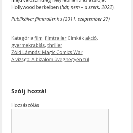
majd valószínűleg helyrebillenti az ázsióját
Hollywood berkeiben (
hát, nem – a szerk. 2022
).
Publikálva: filmtrailer.hu (2011. szeptember 27)
Kategória
film
,
filmtrailer
Címkék
akció
,
gyermekrablás
,
thriller
Zöld Lámpás: Magic Comics War
A vizsga: A bizalom üveghegyén túl
Szólj hozzá!
Hozzászólás