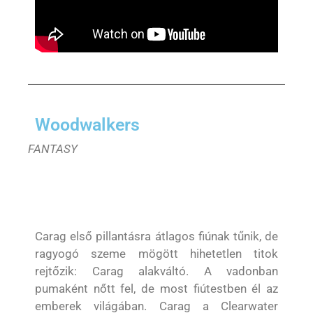
Woodwalkers
FANTASY
Carag első pillantásra átlagos fiúnak tűnik, de
ragyogó szeme mögött hihetetlen titok
rejtőzik: Carag alakváltó. A vadonban
pumaként nőtt fel, de most fiútestben él az
emberek világában. Carag a Clearwater