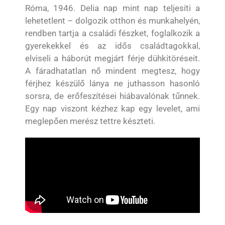
Róma, 1946. Delia nap mint nap teljesíti a
lehetetlent – dolgozik otthon és munkahelyén,
rendben tartja a családi fészket, foglalkozik a
gyerekekkel és az idős családtagokkal,
elviseli a háborút megjárt férje dühkitöréseit.
A fáradhatatlan nő mindent megtesz, hogy
férjhez készülő lánya ne juthasson hasonló
sorsra, de erőfeszítései hiábavalónak tűnnek.
Egy nap viszont kézhez kap egy levelet, ami
meglepően merész tettre készteti.