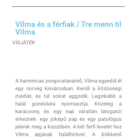
Vilma és a férfiak / Tre menn til
Vilma
VÍGJÁTÉK
A harmincas zongoratanárnő, Vilma egyedül él
egy norvég kisvárosban. Kerüli a közösségi
médiát, és túl sokat aggódik. Leginkább a
halál gondolata nyomasztja. Közeleg a
karácsony, és egy nap váratlan látogatói
érkeznek: egy jóképű pap és egy patológus
jelenik meg a küszöbén. A két férfi levelet hoz
Vilma apjának halálhírével. A bökkenő