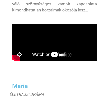
váló szörnyűséges vámpír kapcsolata
kimondhatatlan borzalmak okozója lesz…
Maria
ÉLETRAJZI DRÁMA