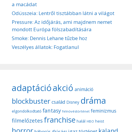
a macádat
Odüsszeia: Lentről tisztábban látni a világot
Pressure: Az időjárás, ami majdnem nemet
mondott Európa fölszabadítására
Smoke: Dennis Lehane tűzbe hoz
Veszélyes állatok: Fogatlanul
adaptáció
akció
animáció
dráma
blockbuster
család
Disney
fantasy
feminizmus
elgondolkodtató
felnövéstörténet
franchise
filmelőzetes
halál
heist
HBO
horror
kaland
igaz történet
háborús
ifjúsági