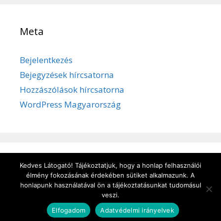
Meta
Bejelentkezés
Bejegyzések hírcsatorna
Hozzászólások hírcsatorna
WordPress Magyarország
Kedves Látogató! Tájékoztatjuk, hogy a honlap felhasználói
Adatvédelem
/
Süti kezelése
/
Impresszum
élmény fokozásának érdekében sütiket alkalmazunk. A
honlapunk használatával ön a tájékoztatásunkat tudomásul
veszi.
© 2026 kulturbanyasz.hu
• Készült
GeneratePress
Elfogadom
Adatvédelmi irányelvek