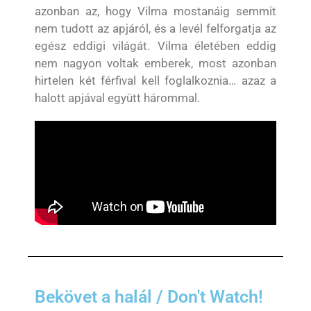
azonban az, hogy Vilma mostanáig semmit
nem tudott az apjáról, és a levél felforgatja az
egész eddigi világát. Vilma életében eddig
nem nagyon voltak emberek, most azonban
hirtelen két férfival kell foglalkoznia… azaz a
halott apjával együtt hárommal.
Bekövet a halál / Don't Watch!