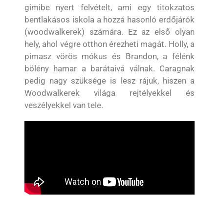
gimibe nyert felvételt, ami egy titokzatos
bentlakásos iskola a hozzá hasonló erdőjárók
(woodwalkerek) számára. Ez az első olyan
hely, ahol végre otthon érezheti magát. Holly, a
pimasz vörös mókus és Brandon, a félénk
bölény hamar a barátaivá válnak. Caragnak
pedig nagy szüksége is lesz rájuk, hiszen a
Woodwalkerek világa rejtélyekkel és
veszélyekkel van tele.