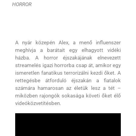
HORROR
A nyár közepén Alex, a menő influenszer
meghívja a barátait egy elhagyott vidéki
házba. A horror éjszakájának elnevezett
streamelés igazi horrorba csap át, amikor egy
ismeretlen fanatikus terrorizálni kezdi őket. A
rettegésbe átforduló éjszakán a fiatalok
számára hamarosan az életük lesz a tét –
miközben rajongók sokasága követi őket élő
videóközvetítésben.