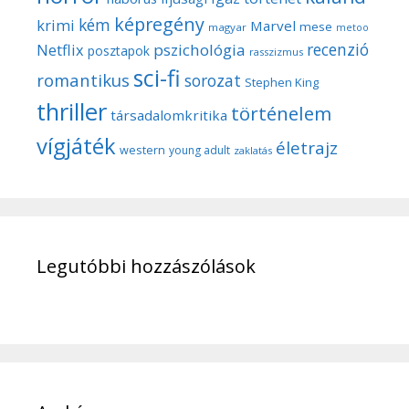
képregény
kém
krimi
Marvel
mese
magyar
metoo
recenzió
pszichológia
Netflix
posztapok
rasszizmus
sci-fi
romantikus
sorozat
Stephen King
thriller
történelem
társadalomkritika
vígjáték
életrajz
western
young adult
zaklatás
Legutóbbi hozzászólások