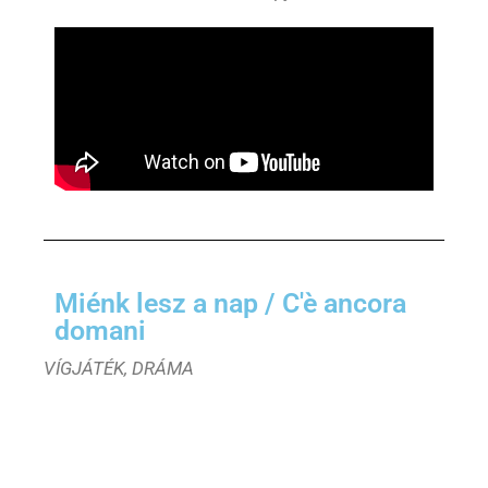
Miénk lesz a nap / C'è ancora
domani
VÍGJÁTÉK, DRÁMA