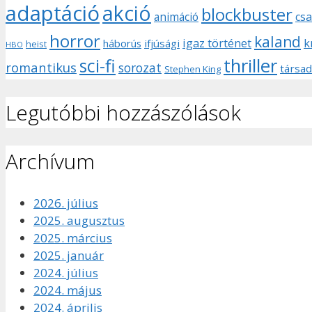
adaptáció
akció
blockbuster
animáció
csa
horror
kaland
igaz történet
k
háborús
ifjúsági
heist
HBO
sci-fi
thriller
romantikus
sorozat
társad
Stephen King
Legutóbbi hozzászólások
Archívum
2026. július
2025. augusztus
2025. március
2025. január
2024. július
2024. május
2024. április