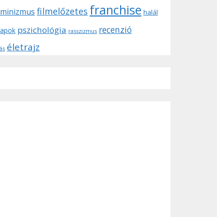
franchise
filmelőzetes
eminizmus
halál
recenzió
pszichológia
tapok
rasszizmus
életrajz
ás