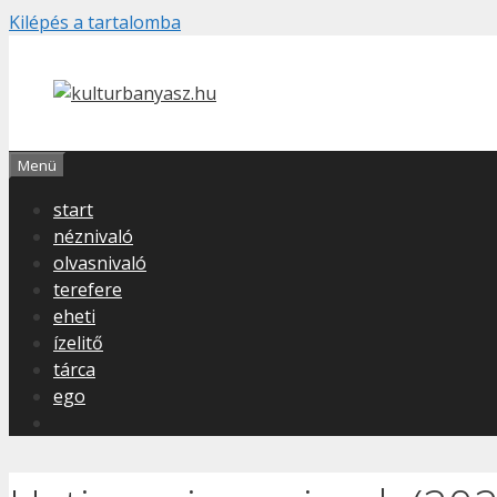
Kilépés a tartalomba
Menü
start
néznivaló
olvasnivaló
terefere
eheti
ízelitő
tárca
ego