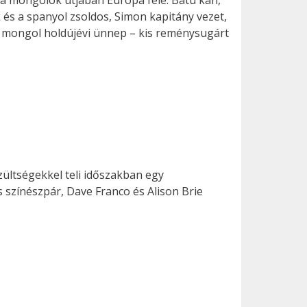
a mongolok útjában Európa felé. Batu kán,
 és a spanyol zsoldos, Simon kapitány vezet,
 a mongol holdújévi ünnep – kis reménysugárt
zültségekkel teli időszakban egy
s színészpár, Dave Franco és Alison Brie