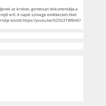
ljenek az érzései, gondosan dokumentálja a
ejlő erő. A napló szövege emlékezteti őket
anárnője között.https://youtu.be/iSZSG3TWBmE?