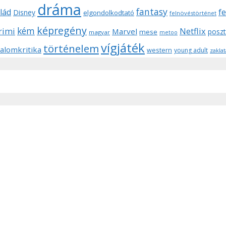
dráma
fantasy
lád
f
Disney
elgondolkodtató
felnövéstörténet
képregény
kém
rimi
Netflix
Marvel
posz
mese
magyar
metoo
vígjáték
történelem
alomkritika
western
young adult
zaklat