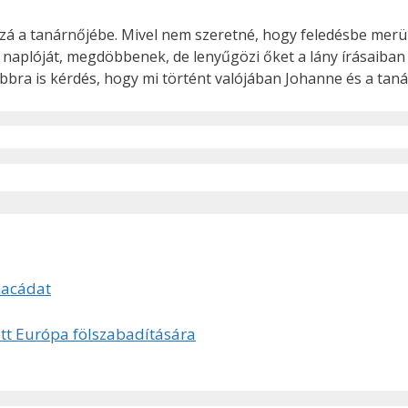
zzá a tanárnőjébe. Mivel nem szeretné, hogy feledésbe merü
naplóját, megdöbbenek, de lenyűgözi őket a lány írásaiban r
vábbra is kérdés, hogy mi történt valójában Johanne és a t
macádat
tt Európa fölszabadítására