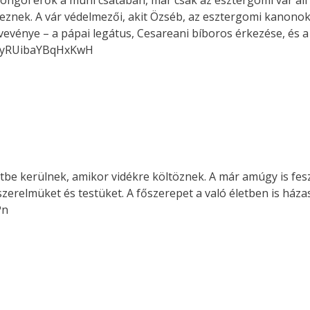
gol erők a muhi csatában, már csak az esztergomi vár áll 
keznek. A vár védelmezői, akit Özséb, az esztergomi kanonok
övevénye – a pápai legátus, Cesareani bíboros érkezése, és
=AxyRUibaYBqHxKwH
etbe kerülnek, amikor vidékre költöznek. A már amúgy is fes
 szerelmüket és testüket. A főszerepet a való életben is háza
Pn