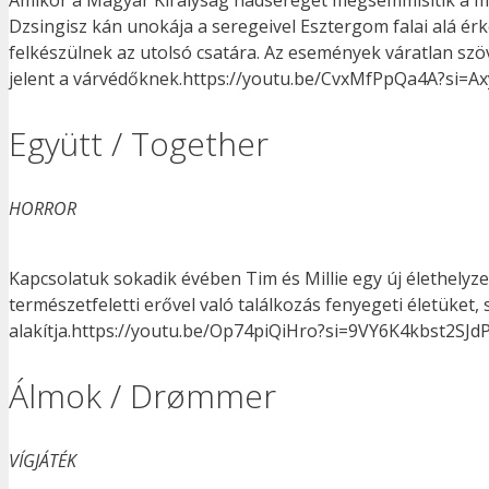
Amikor a Magyar Királyság hadseregét megsemmisítik a mon
Dzsingisz kán unokája a seregeivel Esztergom falai alá ér
felkészülnek az utolsó csatára. Az események váratlan sz
jelent a várvédőknek.https://youtu.be/CvxMfPpQa4A?si
Együtt / Together
HORROR
Kapcsolatuk sokadik évében Tim és Millie egy új élethelyz
természetfeletti erővel való találkozás fenyegeti életüket,
alakítja.https://youtu.be/Op74piQiHro?si=9VY6K4kbst2SJd
Álmok / Drømmer
VÍGJÁTÉK