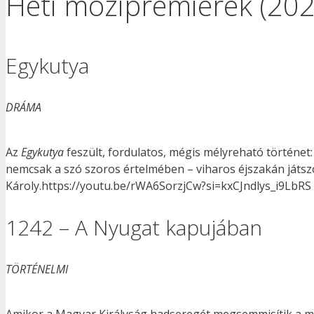
Heti mozipremierek (202
Egykutya
DRÁMA
Az
Egykutya
feszült, fordulatos, mégis mélyreható történet:
nemcsak a szó szoros értelmében – viharos éjszakán játsz
Károly.https://youtu.be/rWA6SorzjCw?si=kxCJndlys_i9LbRS
1242 – A Nyugat kapujában
TÖRTÉNELMI