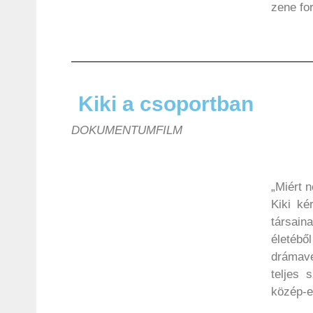
zene fo
Kiki a csoportban
DOKUMENTUMFILM
„Miért 
Kiki ké
társai
életéb
drámave
teljes 
közép-e