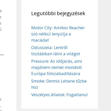
a
Legutóbbi bejegyzések
z
s
Motor City: Amikor Reacher
ú
szó nélkül lenyúlja a
macádat
Odüsszeia: Lentről
tisztábban látni a világot
Pressure: Az időjárás, ami
majdnem nemet mondott
Európa fölszabadítására
Smoke: Dennis Lehane tűzbe
hoz
Veszélyes állatok: Fogatlanul
s
,