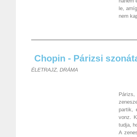
hanem e
le, amí
nem kap
Chopin - Párizsi szonát
ÉLETRAJZ, DRÁMA
Párizs
zenesz
partik,
vonz. K
tudja, 
A zenes