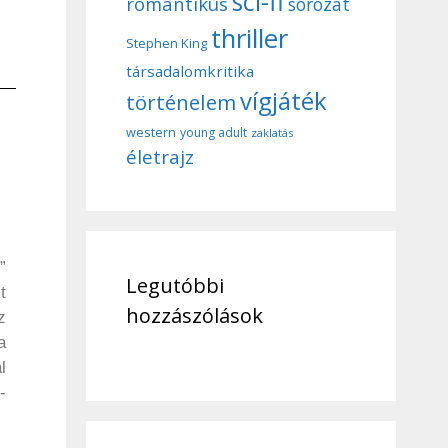
sci-fi
romantikus
sorozat
thriller
Stephen King
társadalomkritika
vígjáték
történelem
western
young adult
zaklatás
életrajz
”
Legutóbbi
t
hozzászólások
z
a
l
-