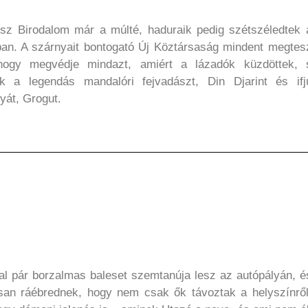
z Birodalom már a múlté, haduraik pedig szétszéledtek 
ban. A szárnyait bontogató Új Köztársaság mindent megtes
 hogy megvédje mindazt, amiért a lázadók küzdöttek, 
lik a legendás mandalóri fejvadászt, Din Djarint és ifj
yát, Grogut.
tal pár borzalmas baleset szemtanúja lesz az autópályán, é
an ráébrednek, hogy nem csak ők távoztak a helyszínről