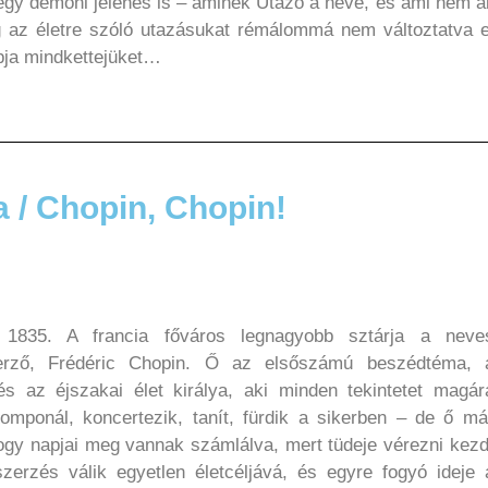
gy démoni jelenés is – aminek Utazó a neve, és ami nem ál
g az életre szóló utazásukat rémálommá nem változtatva e
ja mindkettejüket…
a / Chopin, Chopin!
, 1835. A francia főváros legnagyobb sztárja a neve
erző, Frédéric Chopin. Ő az elsőszámú beszédtéma, 
 és az éjszakai élet királya, aki minden tekintetet magár
omponál, koncertezik, tanít, fürdik a sikerben – de ő má
hogy napjai meg vannak számlálva, mert tüdeje vérezni kezd
zerzés válik egyetlen életcéljává, és egyre fogyó ideje 