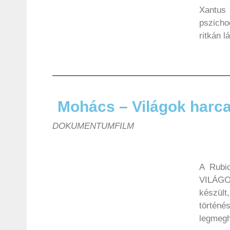
Xantus
pszich
ritkán l
Mohács – Világok harc
DOKUMENTUMFILM
A Rubi
VILÁGO
készült
történé
legmegh