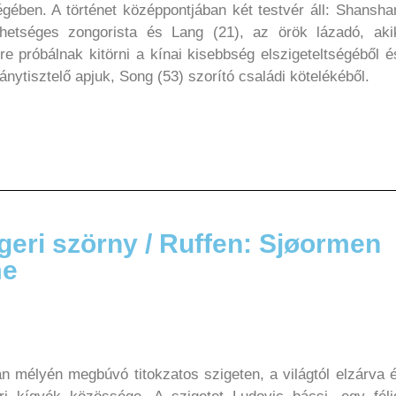
gében. A történet középpontjában két testvér áll: Shansha
ehetséges zongorista és Lang (21), az örök lázadó, aki
re próbálnak kitörni a kínai kisebbség elszigeteltségéből é
nytisztelő apjuk, Song (53) szorító családi kötelékéből.
geri szörny / Ruffen: Sjøormen
me
n mélyén megbúvó titokzatos szigeten, a világtól elzárva é