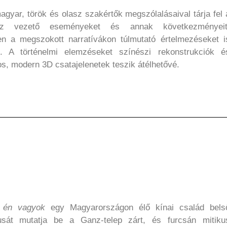
magyar, török és olasz szakértők megszólalásaival tárja fel 
oz vezető eseményeket és annak következményeit
n a megszokott narratívákon túlmutató értelmezéseket i
. A történelmi elemzéseket színészi rekonstrukciók é
os, modern 3D csatajelenetek teszik átélhetővé.
 én vagyok
egy Magyarországon élő kínai család bels
tusát mutatja be a Ganz-telep zárt, és furcsán mitiku