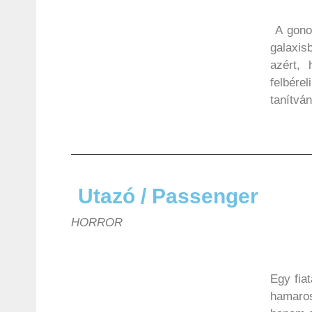
A gonos
galaxis
azért,
felbére
tanítván
Utazó / Passenger
HORROR
Egy fia
hamaros