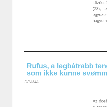
közössé
(23), t
egyszer
hagyomá
Rufus, a legbátrabb ten
som ikke kunne svøm
DRÁMA
Az óceá