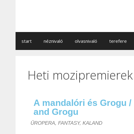
start
néznivaló
olvasnivaló
terefere
Heti mozipremierek
A mandalóri és Grogu /
and Grogu
ŰROPERA, FANTASY, KALAND