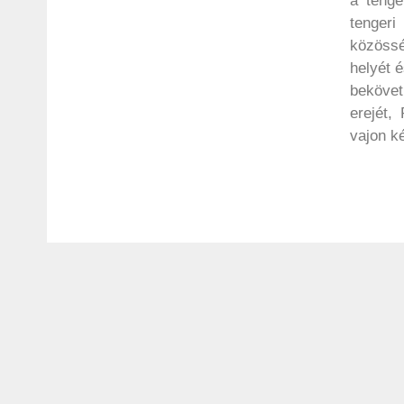
a tenge
tengeri
közössé
helyét 
bekövet
erejét,
vajon k