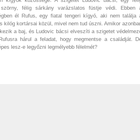
ri kígyók közössége. A szigetet Ludovic bácsi, egy féli
 szörny, félig sárkány varázslatos füstje védi. Ebben 
gben él Rufus, egy fiatal tengeri kígyó, aki nem találja 
és kilóg kortársai közül, mivel nem tud úszni. Amikor azonba
kezik a baj, és Ludovic bácsi elveszíti a szigetet védelmez
 Rufusra hárul a feladat, hogy megmentse a családját. D
épes lesz-e legyőzni legmélyebb félelmét?