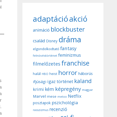
l
l
adaptáció
akció
blockbuster
animáció
dráma
család
Disney
fantasy
elgondolkodtató
feminizmus
felnövéstörténet
franchise
filmelőzetes
horror
háborús
halál
heist
HBO
kaland
s
igaz történet
ifjúsági
a
képregény
kém
krimi
magyar
a
Netflix
Marvel
mese
metoo
r
pszichológia
posztapok
.
recenzió
rasszizmus
a