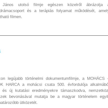
 János utolsó filmje egészen közelről ábrázolja 
odrámacsoport és a terápiás folyamat működését, amel
átható filmen.
a
con legújabb történelmi dokumentumfilmje, a MOHÁCS 
K HARCA a mohácsi csata 500. évfordulója alkalmábó
, és új kutatási eredményekre támaszkodva, nemzetköz
szek bevonásával mutatja be a magyar történelem egyi
atározóbb ütközetét.