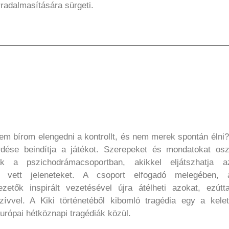
rradalmasítására sürgeti.
nem bírom elengedni a kontrollt, és nem merek spontán élni?
rdése beindítja a játékot. Szerepeket és mondatokat osz
nak a pszichodrámacsoportban, akikkel eljátszhatja a
ől vett jeleneteket. A csoport elfogadó melegében, 
zetők inspirált vezetésével újra átélheti azokat, ezútta
szívvel. A Kiki történetéből kibomló tragédia egy a kelet
urópai hétköznapi tragédiák közül.