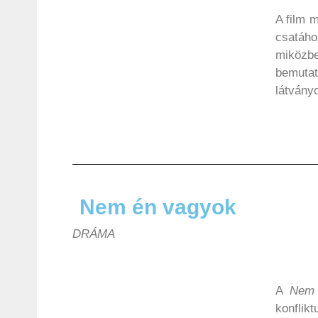
A film 
csatáh
miközbe
bemutat
látvány
Nem én vagyok
DRÁMA
A
Nem
konflik