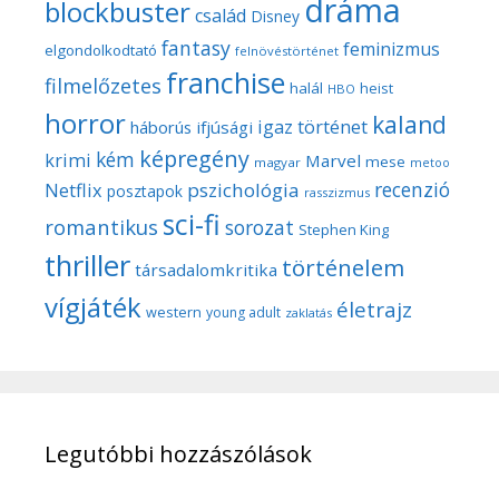
dráma
blockbuster
család
Disney
fantasy
feminizmus
elgondolkodtató
felnövéstörténet
franchise
filmelőzetes
halál
heist
HBO
horror
kaland
igaz történet
háborús
ifjúsági
képregény
kém
krimi
Marvel
mese
magyar
metoo
recenzió
pszichológia
Netflix
posztapok
rasszizmus
sci-fi
romantikus
sorozat
Stephen King
thriller
történelem
társadalomkritika
vígjáték
életrajz
western
young adult
zaklatás
Legutóbbi hozzászólások