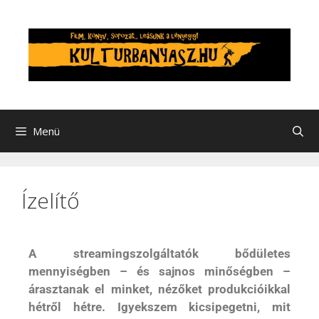
Menü
Ízelítő
A streamingszolgáltatók bődületes
mennyiségben – és sajnos minőségben –
árasztanak el minket, nézőket produkcióikkal
hétről hétre. Igyekszem kicsipegetni, mit