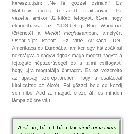
keresztútjain: „Ne fél gőzzel csináld!” És
Matthew mindig beleadott apait-anyait. Ez
vezette, amikor 82 kilóról lefogyott 61-re, hogy
elmondhassa az AIDS-beteg Ron Woodroof
történetét a
Mielőtt meghaltam
ban, amelyért
Oscar-díjat kapott. Ez vitte Afrikába, Dél-
Amerikába és Európába, amikor egy hátizsákkal
nekivágva a nagyvilágnak maga mögött hagyta a
fojtogató népszerűséget és a talmi csillogást,
hogy újra megtalálja önmagát. És ez vezérelte
az apaság szerepkörében, hogy a családdal
kiteljesítse az életét. Fél gőzzel bele se kezdj
semmibe! Add át magad, érezd át, és minden
lámpa zöldre vált!
A
Bárhol, bármit, bármikor
című romantikus