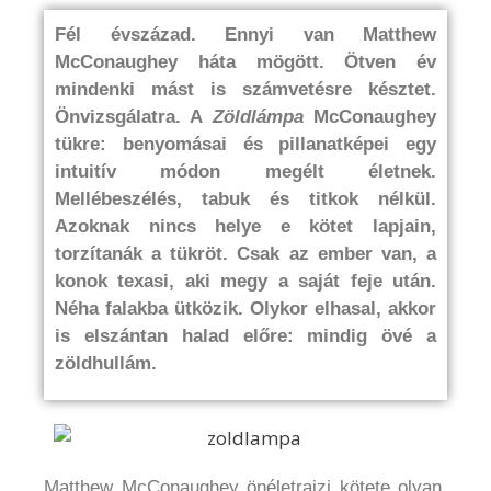
Fél évszázad. Ennyi van Matthew
McConaughey háta mögött. Ötven év
mindenki mást is számvetésre késztet.
Önvizsgálatra. A
Zöldlámpa
McConaughey
tükre: benyomásai és pillanatképei egy
intuitív módon megélt életnek.
Mellébeszélés, tabuk és titkok nélkül.
Azoknak nincs helye e kötet lapjain,
torzítanák a tükröt. Csak az ember van, a
konok texasi, aki megy a saját feje után.
Néha falakba ütközik. Olykor elhasal, akkor
is elszántan halad előre: mindig övé a
zöldhullám.
Matthew McConaughey önéletrajzi kötete olyan,