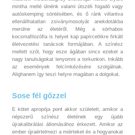
mintha mellé ülnénk valami útszéli fogadó vagy
autóskemping söntésében, és ő ránk villantva
ellenállhatatlan zsiványmosolyát anekdotákba
merülne az életéről. Még a sörhabos
kocsmafilozófia is helyet kap papírcetlikre firkált
életvezetési tanácsok formájában. A színész
mellett szól, hogy esze ágában sincs ezeket a
nagy tanulságokat lenyomni a torkunkon. Inkább
az események felcímkézésére szolgálnak.
Alighanem így teszi helyre magában a dolgokat.
Sose fél gőzzel
E kötet apropója pont akkor született, amikor a
népszerű színész életének egy újabb
újrakalibrálási állomásához érkezett. Amikor az
ember újraértelmezi a miérteket és a hogyanokat