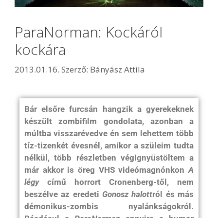
ParaNorman: Kockáról
kockára
2013.01.16.
Szerző:
Bányász Attila
Bár elsőre furcsán hangzik a gyerekeknek
készült zombifilm gondolata, azonban a
múltba visszarévedve én sem lehettem több
tíz-tizenkét évesnél, amikor a szüleim tudta
nélkül, több részletben végignyüstöltem a
már akkor is öreg VHS videómagnónkon
A
légy
című horrort Cronenberg-től, nem
beszélve az eredeti
Gonosz halott
ról és más
démonikus-zombis nyalánkságokról.