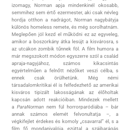
izomagy, Norman apja mindenkinél okosabb,
semmihez sem értő ezermester, aki csak névleg
hordja otthon a nadrágot, Norman nagybátyja
különös homeless remete, és még sorolhatnám.
Meglepően jól kezd el működni ez az egyveleg,
amikor a boszorkány átka lesújt a kisvárosra, s
az utcákon zombik tűnnek föl. A film humora a
már megszokott módon egyszerre szól a család
apraja-nagyjához, számos kikacsintás
egyértelműen a felnőtt nézőket veszi célba, s
ennek csak örülhetünk. Még némi
társadalomkritikai él is felfedezhető az amerikai
kisváros tipizált lakosságának az élőholtak
kapcsán adott reakcióiban. Mindezek mellett
a
ParaNorman
nem fúl horrorparódiába – bár
annak számos elemét felvonultatja –, a
végkifejlet érdekes és komoly „csavarral” él, s a
film fő mondanivalója, ezúttal a szájbarágás