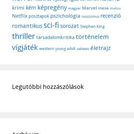
képregény
kém
krimi
Marvel
mese
magyar
metoo
recenzió
pszichológia
Netflix
posztapok
rasszizmus
sci-fi
romantikus
sorozat
Stephen King
thriller
történelem
társadalomkritika
vígjáték
életrajz
western
young adult
zaklatás
Legutóbbi hozzászólások