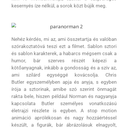
kesernyés íze nélkül, a sorok közt bújik meg.
Nehéz kérdés, mi az, ami összetartja és valóban
szórakoztatóvá teszi ezt a filmet. Sablon sztori
és sablon karakterek, a habarcs mégsem csak a
humor, bár szerves részét képezi a
kötőanyagnak, inkább a gondosság és a szív az,
ami szilárd egységgé kovácsolja. Chris
Butler egyszemélyben apja és anyja, s egyben
írója a sztorinak, amibe szó szerint önmagát
rakta bele, hiszen például Norman és nagyanyja
kapcsolata Butler személyes vonatkozású
életrajzi részlete is egyben. A stop motion
animáció aprólékosan és nagy hozzáértéssel
készült, a figurák, bár ábrázolásuk elnagyolt,