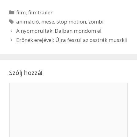
film
,
filmtrailer
animáció
,
mese
,
stop motion
,
zombi
A nyomorultak: Dalban mondom el
Erőnek erejével: Újra feszül az osztrák muszkli
Szólj hozzá!