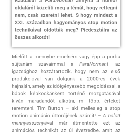
Ráadásul a
ParaNorman
annyira a humor
oldaláról közelíti meg a témát, hogy rettegni
nem, csak szeretni lehet. S hogy mindezt a
XXI. században hagyományos stop motion
technikával oldották meg? Piedesztálra az
összes alkotót!
Mielőtt a mennybe emelném vagy épp a porba
sújtanám szavaimmal a
ParaNorman
t, az
igazsághoz hozzátartozik, hogy nem az első
produkcióval van dolgunk a 2000-es évek
hajnalán, amely az időigényesebb megoldással, a
bábok képkockánként történő mozgatásával
kíván maradandót alkotni, mi több, értéket
teremteni. Tim Burton – aki mellesleg a stop
motion animáció úttörőjének számít! –
A halott
mennyasszonyá
val már átmentette ezt az
animációs technikát az új évezredbe, amit az