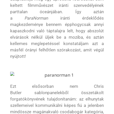
keltett filmművészet iránti szenvedélyének
parttalan óceánjában. Így aztán
a
ParaNorman
iránti érdeklődés
magkezdeménye bennem épphogycsak annyi
kapaszkodni való táptalajra lelt, hogy abszolút
elvárások nélkül üljek be a moziba, és aztán
kellemes meglepetéssel konstatáljam azt a
másfél órányi felhőtlen szórakozást, amit végül
nyújtott!
Ezt elsősorban nem Chris
Butler sablonpanelekből összetákolt
forgatókönyvének tulajdonítanám: az elhunytak
szellemeivel kommunikálni képes fiú a jelenben
mindössze magánakvaló csodabogár kategória,