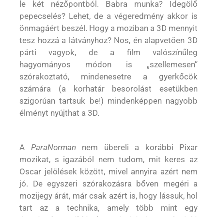
le két nézőpontból. Babra munka? Idegölő
pepecselés? Lehet, de a végeredmény akkor is
önmagáért beszél. Hogy a moziban a 3D mennyit
tesz hozzá a látványhoz? Nos, én alapvetően 3D
párti vagyok, de a film valószínűleg
hagyományos módon is „szellemesen”
szórakoztató, mindenesetre a gyerkőcök
számára (a korhatár besorolást esetükben
szigorúan tartsuk be!) mindenképpen nagyobb
élményt nyújthat a 3D.
A
ParaNorman
nem übereli a korábbi Pixar
mozikat, s igazából nem tudom, mit keres az
Oscar jelölések között, mivel annyira azért nem
jó. De egyszeri szórakozásra bőven megéri a
mozijegy árát, már csak azért is, hogy lássuk, hol
tart az a technika, amely több mint egy