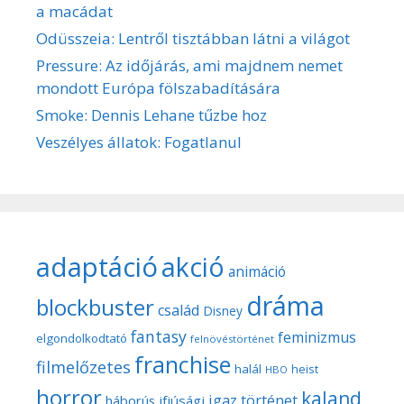
a macádat
Odüsszeia: Lentről tisztábban látni a világot
Pressure: Az időjárás, ami majdnem nemet
mondott Európa fölszabadítására
Smoke: Dennis Lehane tűzbe hoz
Veszélyes állatok: Fogatlanul
adaptáció
akció
animáció
dráma
blockbuster
család
Disney
fantasy
feminizmus
elgondolkodtató
felnövéstörténet
franchise
filmelőzetes
halál
heist
HBO
horror
kaland
igaz történet
háborús
ifjúsági