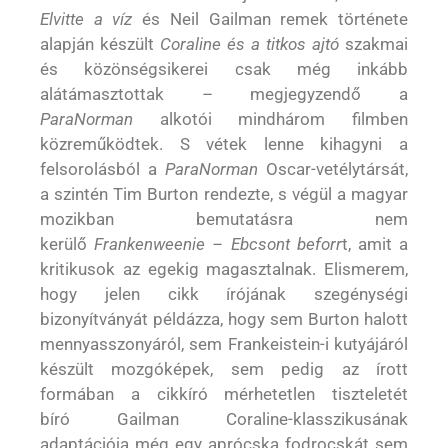
Elvitte a víz
és Neil Gailman remek története
alapján készült
Coraline és a titkos ajtó
szakmai
és közönségsikerei csak még inkább
alátámasztottak – megjegyzendő a
ParaNorman
alkotói mindhárom filmben
közreműködtek. S vétek lenne kihagyni a
felsorolásból a
ParaNorman
Oscar-vetélytársát,
a szintén Tim Burton rendezte, s végül a magyar
mozikban bemutatásra nem
kerülő
Frankenweenie – Ebcsont beforr
t, amit a
kritikusok az egekig magasztalnak. Elismerem,
hogy jelen cikk írójának szegénységi
bizonyítványát példázza, hogy sem Burton halott
mennyasszonyáról, sem Frankeistein-i kutyájáról
készült mozgóképek, sem pedig az írott
formában a cikkíró mérhetetlen tiszteletét
bíró Gailman Coraline-klasszikusának
adaptációja még egy aprócska fodrocskát sem