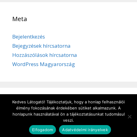
Meta
Bejelentkezés
Bejegyzések hírcsatorna
Hozzászólások hírcsatorna
WordPress Magyarország
Kedves Látogató! Tájékoztatjuk, hogy a honlap felhasználói
Adatvédelem
/
Süti kezelése
/
Impresszum
élmény fokozásának érdekében sütiket alkalmazunk. A
honlapunk használatával ön a tájékoztatásunkat tudomásul
veszi.
© 2026 kulturbanyasz.hu
• Készült
GeneratePress
Elfogadom
Adatvédelmi irányelvek