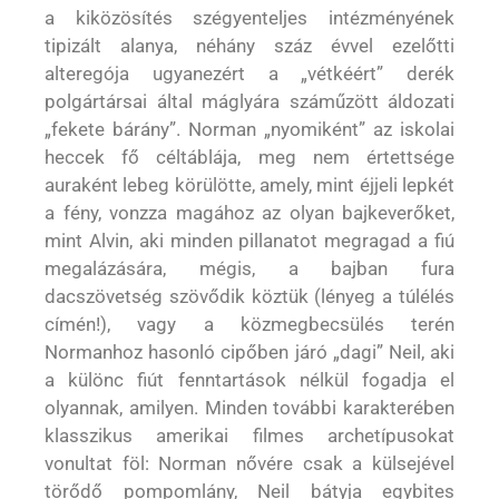
a kiközösítés szégyenteljes intézményének
tipizált alanya, néhány száz évvel ezelőtti
alteregója ugyanezért a „vétkéért” derék
polgártársai által máglyára száműzött áldozati
„fekete bárány”. Norman „nyomiként” az iskolai
heccek fő céltáblája, meg nem értettsége
auraként lebeg körülötte, amely, mint éjjeli lepkét
a fény, vonzza magához az olyan bajkeverőket,
mint Alvin, aki minden pillanatot megragad a fiú
megalázására, mégis, a bajban fura
dacszövetség szövődik köztük (lényeg a túlélés
címén!), vagy a közmegbecsülés terén
Normanhoz hasonló cipőben járó „dagi” Neil, aki
a különc fiút fenntartások nélkül fogadja el
olyannak, amilyen. Minden további karakterében
klasszikus amerikai filmes archetípusokat
vonultat föl: Norman nővére csak a külsejével
törődő pompomlány, Neil bátyja egybites