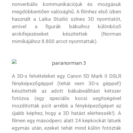
nonverbális kommunikációjuk és mozgásuk
megdöbbentően valósághű. A filmhez első ízben
használt a Laika Stúdió színes 3D nyomtatót,
amivel a figurák bábuihoz különböző
arckifejezéseket készítettek (Norman
mimikájához 8.800 arcot nyomtattak).
A 3D-s felvételeket egy Canon 5D Mark II DSLR
fényképezőgéppel (tehát nem 3D-s géppel!)
készítették az adott bábubeállítást kétszer
fotózva (egy speciális kocsi segítségével
mozdították picit arrébb a fényképezőgépet az
újabb képhez, hogy a 3D hatást elérhessék!). A
filmen egy másodperc alatt 24 képkockát látunk
egymás után, ezeket tehát mind külön fotózták