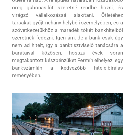
ötlete támad. A település határában rozsdásodó
öreg gabonasilót szeretné rendbe hozni, és
virágzó vállalkozássá alakítani. Ötletéhez
társakat gyűjt néhány helybéli személyében, és a
szövetkezetükhöz a maradék tőkét bankhitelből
szeretnék fedezni. Igen ám, de a bank csak úgy
nem ad hitelt, így a banktisztviselő tanácsára a
barátaival közösen, hosszú évek során
megtakarított készpénzüket Fermín elhelyezi egy
bankszámlán a kedvezőbb hitelelbírálás
reményében.