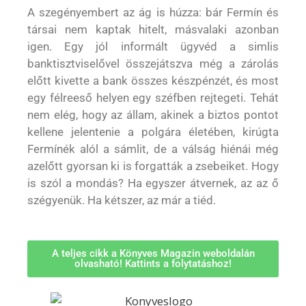
A szegényembert az ág is húzza: bár Fermín és
társai nem kaptak hitelt, másvalaki azonban
igen. Egy jól informált ügyvéd a simlis
banktisztviselővel összejátszva még a zárolás
előtt kivette a bank összes készpénzét, és most
egy félreeső helyen egy széfben rejtegeti. Tehát
nem elég, hogy az állam, akinek a biztos pontot
kellene jelentenie a polgára életében, kirúgta
Fermínék alól a sámlit, de a válság hiénái még
azelőtt gyorsan ki is forgatták a zsebeiket. Hogy
is szól a mondás? Ha egyszer átvernek, az az ő
szégyenük. Ha kétszer, az már a tiéd.
A teljes cikk a Könyves Magazin weboldalán
olvasható! Kattints a folytatáshoz!