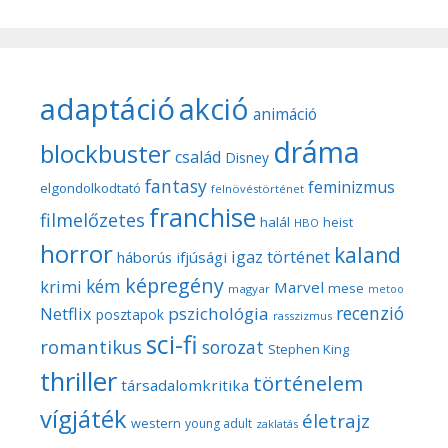
adaptáció
akció
animáció
dráma
blockbuster
család
Disney
fantasy
feminizmus
elgondolkodtató
felnövéstörténet
franchise
filmelőzetes
halál
heist
HBO
horror
kaland
igaz történet
háborús
ifjúsági
képregény
kém
krimi
Marvel
mese
magyar
metoo
recenzió
pszichológia
Netflix
posztapok
rasszizmus
sci-fi
romantikus
sorozat
Stephen King
thriller
történelem
társadalomkritika
vígjáték
életrajz
western
young adult
zaklatás