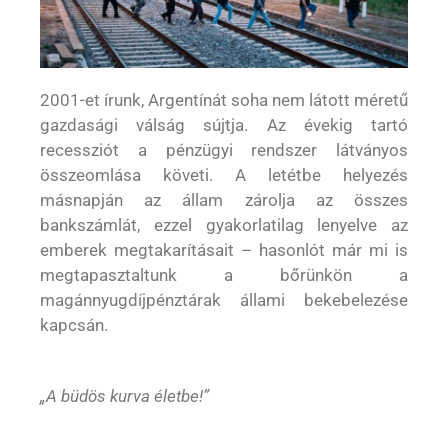
2001-et írunk, Argentínát soha nem látott méretű
gazdasági válság sújtja. Az évekig tartó
recessziót a pénzügyi rendszer látványos
összeomlása követi. A letétbe helyezés
másnapján az állam zárolja az összes
bankszámlát, ezzel gyakorlatilag lenyelve az
emberek megtakarításait – hasonlót már mi is
megtapasztaltunk a bőrünkön a
magánnyugdíjpénztárak állami bekebelezése
kapcsán.
„A büdös kurva életbe!”