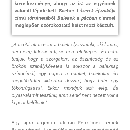
következménye, ahogy az is: az egyénnek
valamit lépnie kell. Sacheri
Lúzerek éjszakája
című történetéből
Balekok a pácban
címmel
meglepően szórakoztató heist mozi készült.
„A szótárak szerint a balek olyasvalaki, aki lomha,
nem elég talpraesett, se nem életképes. És noha
tudjuk, hogy a szorgalom, az őszinteség és az
örökös szabálykövetés is sokszor a balekság
szinonimái, egy napon a minket, balekokat ért
megaláztatás akkorára duzzad, hogy felér egy
tökönrúgással. Ekkor mondjuk azt: elég. És
olyasvalamit teszünk, amit senki nem nézett volna
ki pont belőlünk.”
Egy apró argentin faluban Fermínnek remek