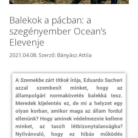
Balekok a pácban: a
szegényember Ocean’s
Elevenje
2021.04.08.
Szerző:
Bányász Attila
A
Szemekbe zárt titkok
írója, Eduardo Sacheri
azzal szembesít minket, hogy az
állampolgári normakövetés balekká tesz.
Meredek kijelentés ez, de mi a helyzet egy
olyan korban, amikor maga az állam fordul
ellenünk? Hogy aminek védelmeznie kellene
minket, az taszít létbizonytalanságba?
Nyilvánvaló, hogy ez hibás működés