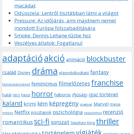
macádat
Odüsszeia: Lentről tisztábban látni a világot
Pressure: Az időjárás, ami majdnem nemet
mondott Európa fölszabadítására
Smoke: Dennis Lehane tűzbe hoz
Veszélyes állatok: Fogatlanul
adaptáció
akció
blockbuster
animáció
dráma
fantasy
család
Disney
elgondolkodtató
franchise
filmelőzetes
feminizmus
felnövéstörténet
horror
igaz történet
háborús
ifjúsági
halál
heist
HBO
kaland
képregény
kém
krimi
Marvel
mese
magyar
recenzió
pszichológia
Netflix
posztapok
rasszizmus
metoo
sci-fi
thriller
romantikus
sorozat
Stephen King
vígjáték
történelem
társadalomkritika
western
young