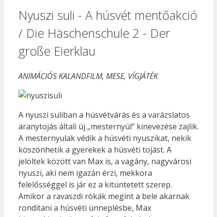
Nyuszi suli - A húsvét mentőakció
/ Die Häschenschule 2 - Der
große Eierklau
ANIMÁCIÓS KALANDFILM, MESE, VÍGJÁTÉK
A nyuszi suliban a húsvétvárás és a varázslatos
aranytojás általi új „mesternyúl” kinevezése zajlik.
A mesternyulak védik a húsvéti nyuszikat, nekik
köszönhetik a gyerekek a húsvéti tojást. A
jelöltek között van Max is, a vagány, nagyvárosi
nyuszi, aki nem igazán érzi, mekkora
felelősséggel is jár ez a kitüntetett szerep.
Amikor a ravaszdi rókák megint a bele akarnak
rondítani a húsvéti ünneplésbe, Max