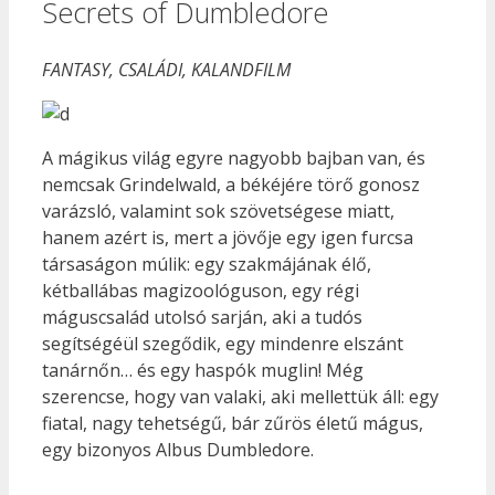
Secrets of Dumbledore
FANTASY, CSALÁDI, KALANDFILM
A mágikus világ egyre nagyobb bajban van, és
nemcsak Grindelwald, a békéjére törő gonosz
varázsló, valamint sok szövetségese miatt,
hanem azért is, mert a jövője egy igen furcsa
társaságon múlik: egy szakmájának élő,
kétballábas magizoológuson, egy régi
máguscsalád utolsó sarján, aki a tudós
segítségéül szegődik, egy mindenre elszánt
tanárnőn… és egy haspók muglin! Még
szerencse, hogy van valaki, aki mellettük áll: egy
fiatal, nagy tehetségű, bár zűrös életű mágus,
egy bizonyos Albus Dumbledore.