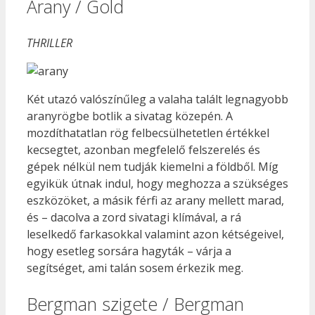
Arany / Gold
THRILLER
Két utazó valószínűleg a valaha talált legnagyobb
aranyrögbe botlik a sivatag közepén. A
mozdíthatatlan rög felbecsülhetetlen értékkel
kecsegtet, azonban megfelelő felszerelés és
gépek nélkül nem tudják kiemelni a földből. Míg
egyikük útnak indul, hogy meghozza a szükséges
eszközöket, a másik férfi az arany mellett marad,
és – dacolva a zord sivatagi klímával, a rá
leselkedő farkasokkal valamint azon kétségeivel,
hogy esetleg sorsára hagyták – várja a
segítséget, ami talán sosem érkezik meg.
Bergman szigete / Bergman