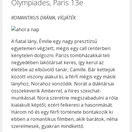
Olympiades, Paris 13e
ROMANTIKUS DRÁMA, VÍGJÁTÉK
A fiatal lány, Émilie egy nagy presztízsű
egyetemen végzett, mégis egy call centerben
kénytelen dolgozni. Párizs tömbházakkal teli
negyedében lakótársat keres, így kerül az
életébe az elbűvölő tanár, Camille. Bár kettejük
között viszony alakul ki, a férfi mégis egy másik
lányhoz, Norahoz vonzódik. Norát a diáktársai
összekeverik Amberrel, a híres szexchat-
munkással. Nora szeretne megszabadulni a róla
kialakult képtől, ezért felkeresi a hasonmását.
Három nő és egy férfi története bontakozik ki
ebben a romantikus filmben, akik barátok, néha
szerelmesek, gyakran mindkettő.