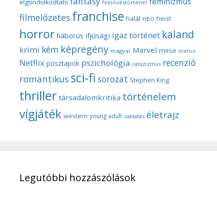
fantasy
feminizmus
elgondolkodtató
felnövéstörténet
franchise
filmelőzetes
halál
heist
HBO
horror
kaland
igaz történet
háborús
ifjúsági
képregény
kém
krimi
Marvel
mese
magyar
metoo
recenzió
pszichológia
Netflix
posztapok
rasszizmus
sci-fi
romantikus
sorozat
Stephen King
thriller
történelem
társadalomkritika
vígjáték
életrajz
western
young adult
zaklatás
Legutóbbi hozzászólások