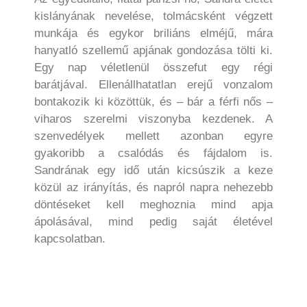
kislányának nevelése, tolmácsként végzett
munkája és egykor briliáns elméjű, mára
hanyatló szellemű apjának gondozása tölti ki.
Egy nap véletlenül összefut egy régi
barátjával. Ellenállhatatlan erejű vonzalom
bontakozik ki közöttük, és – bár a férfi nős –
viharos szerelmi viszonyba kezdenek. A
szenvedélyek mellett azonban egyre
gyakoribb a csalódás és fájdalom is.
Sandrának egy idő után kicsúszik a keze
közül az irányítás, és napról napra nehezebb
döntéseket kell meghoznia mind apja
ápolásával, mind pedig saját életével
kapcsolatban.