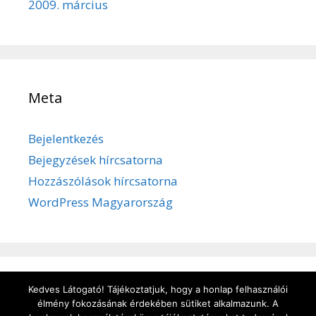
2009. március
Meta
Bejelentkezés
Bejegyzések hírcsatorna
Hozzászólások hírcsatorna
WordPress Magyarország
Kedves Látogató! Tájékoztatjuk, hogy a honlap felhasználói
Adatvédelem
/
Süti kezelése
/
Impresszum
élmény fokozásának érdekében sütiket alkalmazunk. A