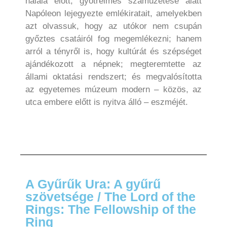
halála előtt, gyötrelmes száműzetése alatt
Napóleon lejegyezte emlékiratait, amelyekben
azt olvassuk, hogy az utókor nem csupán
győztes csatáiról fog megemlékezni; hanem
arról a tényről is, hogy kultúrát és szépséget
ajándékozott a népnek; megteremtette az
állami oktatási rendszert; és megvalósította
az egyetemes múzeum modern – közös, az
utca embere előtt is nyitva álló – eszméjét.
A Gyűrűk Ura: A gyűrű
szövetsége / The Lord of the
Rings: The Fellowship of the
Ring