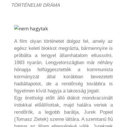
TÖRTÉNELMI DRÁMA
A film olyan történetet dolgoz fel, amely az
egész keleti blokkot megrázta, bármennyire is
próbálta a lengyel államhatalom eltussolni.
1983 nyarán, Lengyelországban már néhány
hónapja felfüggesztették a kommunista
kormányzat által korábban bevezetett
hadiállapotot, de a rendőrség továbbra is
figyelmen kívül hagyja a lakosság jogait.
Egy érettségi előtt álló diákot mondvacsinált
indokkal előállítottak, majd halálra vertek a
rendőrök, a legjobb barátja, Jurek Popiel
(Tomasz Zietek) szeme láttára. A szemtanú fiú
hamar az állam ellenségévé válik. Jureknek