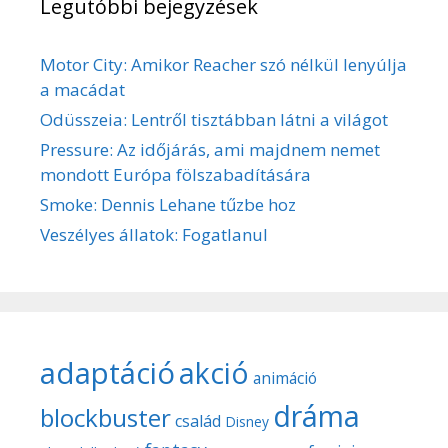
Legutóbbi bejegyzések
Motor City: Amikor Reacher szó nélkül lenyúlja
a macádat
Odüsszeia: Lentről tisztábban látni a világot
Pressure: Az időjárás, ami majdnem nemet
mondott Európa fölszabadítására
Smoke: Dennis Lehane tűzbe hoz
Veszélyes állatok: Fogatlanul
adaptáció
akció
animáció
dráma
blockbuster
család
Disney