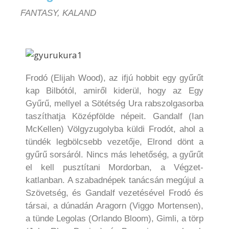
FANTASY, KALAND
Frodó (Elijah Wood), az ifjú hobbit egy gyűrűt
kap Bilbótól, amiről kiderül, hogy az Egy
Gyűrű, mellyel a Sötétség Ura rabszolgasorba
taszíthatja Középfölde népeit. Gandalf (Ian
McKellen) Völgyzugolyba küldi Frodót, ahol a
tündék legbölcsebb vezetője, Elrond dönt a
gyűrű sorsáról. Nincs más lehetőség, a gyűrűt
el kell pusztítani Mordorban, a Végzet-
katlanban. A szabadnépek tanácsán megújul a
Szövetség, és Gandalf vezetésével Frodó és
társai, a dúnadán Aragorn (Viggo Mortensen),
a tünde Legolas (Orlando Bloom), Gimli, a törp