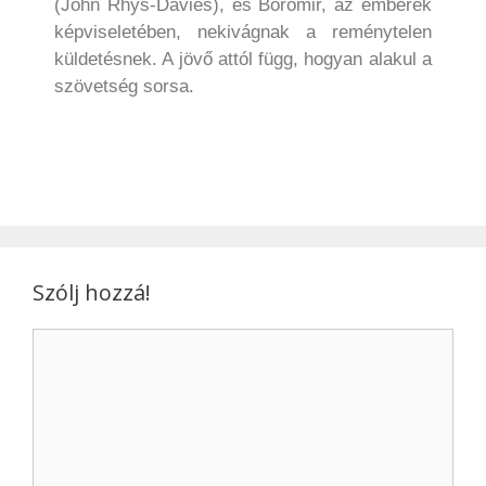
(John Rhys-Davies), és Boromir, az emberek
képviseletében, nekivágnak a reménytelen
küldetésnek. A jövő attól függ, hogyan alakul a
szövetség sorsa.
Szólj hozzá!