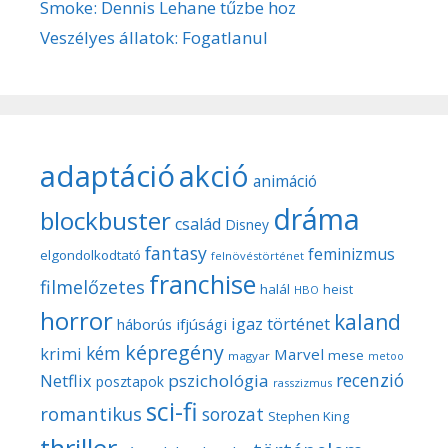
Smoke: Dennis Lehane tűzbe hoz
Veszélyes állatok: Fogatlanul
adaptáció
akció
animáció
dráma
blockbuster
család
Disney
fantasy
feminizmus
elgondolkodtató
felnövéstörténet
franchise
filmelőzetes
halál
heist
HBO
horror
kaland
igaz történet
háborús
ifjúsági
képregény
kém
krimi
Marvel
mese
magyar
metoo
recenzió
pszichológia
Netflix
posztapok
rasszizmus
sci-fi
romantikus
sorozat
Stephen King