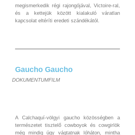
megismerkedik régi rajongójával, Victoire-ral,
és a kettejük között kialakuló váratlan
kapcsolat eltéríti eredeti szándékától.
Gaucho Gaucho
DOKUMENTUMFILM
A Calchaquí-völgyi gaucho közösségben a
természetet tisztelő cowboyok és cowgirlök
még mindig úgy vágtatnak lóháton, mintha