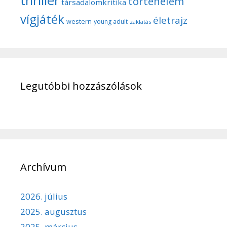
thriller
történelem
társadalomkritika
vígjáték
életrajz
western
young adult
zaklatás
Legutóbbi hozzászólások
Archívum
2026. július
2025. augusztus
2025. március