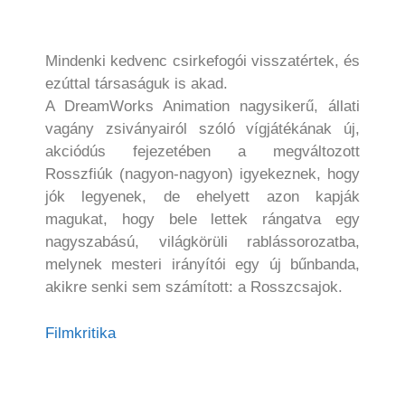
Mindenki kedvenc csirkefogói visszatértek, és
ezúttal társaságuk is akad.
A DreamWorks Animation nagysikerű, állati
vagány zsiványairól szóló vígjátékának új,
akciódús fejezetében a megváltozott
Rosszfiúk (nagyon-nagyon) igyekeznek, hogy
jók legyenek, de ehelyett azon kapják
magukat, hogy bele lettek rángatva egy
nagyszabású, világkörüli rablássorozatba,
melynek mesteri irányítói egy új bűnbanda,
akikre senki sem számított: a Rosszcsajok.
Filmkritika