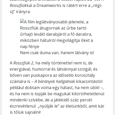
Rosszfiúk
kal a Dreamworks is rátért erre a „régi-
új” irányra.
Nem csak duma van, hanem látvány is!
A
Rosszfiúk 2
, ha mély történettel nem is, de
energiával, humorral és látvánnyal szolgál, és
bőven van puskapora az idősebb korosztály
számára is –
A bárányok hallgatnak
kikacsintástól
például dobtam volna egy hátast, ha nem ülök! –,
és ha nem is lopják be magukat kitörölhetetlenül
mindenki szívébe, de a játékidő száz percét
észrevétlenül „nyúlják le” az életünkből, amit kár
is tőlük sajnálni!