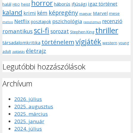
horror
igaz történet
háborús
ifjúsági
halál
heist
HBO
kaland
képregény
kém
krimi
Marvel
mese
magyar
recenzió
pszichológia
Netflix
posztapok
rasszizmus
metoo
sci-fi
thriller
romantikus
sorozat
Stephen King
vígjáték
történelem
társadalomkritika
western
young
életrajz
adult
zaklatás
Legutóbbi hozzászólások
Archívum
2026. július
2025. augusztus
2025. március
2025. január
2024. július