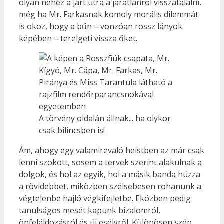
olyan nehéz a járt útra a járatlanról visszatalálni,
még ha Mr. Farkasnak komoly morális dilemmát
is okoz, hogy a bűn – vonzóan rossz lányok
képében – terelgeti vissza őket.
A törvény oldalán állnak... ha olykor
csak bilincsben is!
Ám, ahogy egy valamirevaló heistben az már csak
lenni szokott, sosem a tervek szerint alakulnak a
dolgok, és hol az egyik, hol a másik banda húzza
a rövidebbet, miközben szélsebesen rohanunk a
végtelenbe hajló végkifejletbe. Eközben pedig
tanulságos mesét kapunk bizalomról,
önfeláldozásról és új esélyről. Különösen szép,