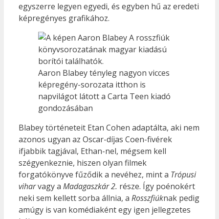
egyszerre legyen egyedi, és egyben hű az eredeti
képregényes grafikához.
Aaron Blabey tényleg nagyon vicces
képregény-sorozata itthon is
napvilágot látott a Carta Teen kiadó
gondozásában
Blabey történeteit Etan Cohen adaptálta, aki nem
azonos ugyan az Oscar-díjas Coen-fivérek
ifjabbik tagjával, Ethan-nel, mégsem kell
szégyenkeznie, hiszen olyan filmek
forgatókönyve fűződik a nevéhez, mint a
Trópusi
vihar
vagy a
Madagaszkár 2.
része. Így poénokért
neki sem kellett sorba állnia, a
Rosszfiúk
nak pedig
amúgy is van komédiaként egy igen jellegzetes