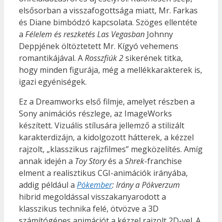
elsősorban a visszafogottsága miatt, Mr. Farkas
és Diane bimbódzó kapcsolata. Szöges ellentéte
a
Félelem és reszketés Las Vegasban
Johnny
Deppjének öltöztetett Mr. Kígyó vehemens
romantikájával. A
Rosszfiúk 2
sikerének titka,
hogy minden figurája, még a mellékkarakterek is,
igazi egyéniségek.
Ez a Dreamworks első filmje, amelyet részben a
Sony animációs részlege, az ImageWorks
készített. Vizuális stílusára jellemző a stilizált
karakterdizájn, a kidolgozott hátterek, a kézzel
rajzolt, „klasszikus rajzfilmes” megközelítés. Amíg
annak idején a
Toy Story
és a
Shrek
-franchise
elment a realisztikus CGI-animációk irányába,
addig például a
Pókember
: Irány a Pókverzum
hibrid megoldással visszakanyarodott a
klasszikus technika felé, ötvözve a 3D
számítógépes animációt a kézzel rajzolt 2D-vel. A