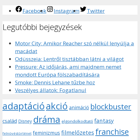
Facebook
Instagram
Twitter
Legutóbbi bejegyzések
Motor City: Amikor Reacher szó nélkül lenyúlja a
macádat
Odüsszeia: Lentről tisztábban látni a világot
Pressure: Az időjárás, ami majdnem nemet
mondott Európa fölszabadítására
Smoke: Dennis Lehane tűzbe hoz
Veszélyes állatok: Fogatlanul
adaptáció
akció
blockbuster
animáció
dráma
fantasy
család
Disney
elgondolkodtató
franchise
filmelőzetes
feminizmus
felnövéstörténet