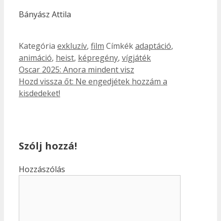
Bányász Attila
Kategória
exkluzív
,
film
Címkék
adaptáció
,
animáció
,
heist
,
képregény
,
vígjáték
Oscar 2025: Anora mindent visz
Hozd vissza őt: Ne engedjétek hozzám a
kisdedeket!
Szólj hozzá!
Hozzászólás