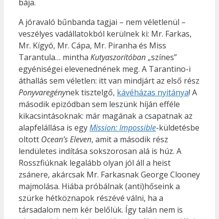
bája.
A jóravaló bűnbanda tagjai – nem véletlenül –
veszélyes vadállatokból kerülnek ki: Mr. Farkas,
Mr. Kígyó, Mr. Cápa, Mr. Piranha és Miss
Tarantula… mintha
Kutyaszorítóban
„színes”
egyéniségei elevenednének meg. A Tarantino-i
áthallás sem véletlen: itt van mindjárt az első rész
Ponyvaregény
nek tisztelgő,
kávéházas nyitánya
! A
második epizódban sem leszünk híján efféle
kikacsintásoknak: már magának a csapatnak az
alapfelállása is egy
Mission: Impossible
-küldetésbe
oltott
Ocean’s Eleven
, amit a második rész
lendületes indítása sokszorosan alá is húz. A
Rosszfiúknak legalább olyan jól áll a heist
zsánere, akárcsak Mr. Farkasnak George Clooney
majmolása. Hiába próbálnak (anti)hőseink a
szürke hétköznapok részévé válni, ha a
társadalom nem kér belőlük. Így talán nem is