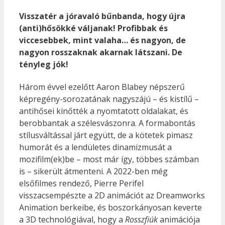
Visszatér a jóravaló bűnbanda, hogy újra
(anti)hősökké váljanak! Profibbak és
viccesebbek, mint valaha… és nagyon, de
nagyon rosszaknak akarnak látszani. De
tényleg jók!
Három évvel ezelőtt Aaron Blabey népszerű
képregény-sorozatának nagyszájú – és kistílű –
antihősei kinőtték a nyomtatott oldalakat, és
berobbantak a szélesvászonra. A formabontás
stílusváltással járt együtt, de a kötetek pimasz
humorát és a lendületes dinamizmusát a
mozifilm(ek)be – most már így, többes számban
is – sikerült átmenteni. A 2022-ben még
elsőfilmes rendező, Pierre Perifel
visszacsempészte a 2D animációt az Dreamworks
Animation berkeibe, és boszorkányosan keverte
a 3D technológiával, hogy a
Rosszfiúk
animációja