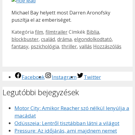
Michael Bay helyett most Darren Aronofsky
puszítja el az emberiséget.
Kategória
film
,
filmtrailer
Címkék
Biblia
,
blockbuster
,
család
,
dráma
,
elgondolkodtató
,
fantasy
,
pszichológia
,
thriller
,
vallás
Hozzászólás
Facebook
Instagram
Twitter
Legutóbbi bejegyzések
Motor City: Amikor Reacher szó nélkül lenyúlja a
macádat
Odüsszeia: Lentről tisztábban látni a világot
Pressure: Az időjárás, ami majdnem nemet