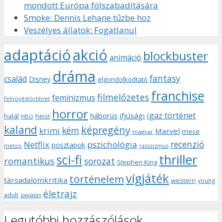
mondott Európa fölszabadítására
Smoke: Dennis Lehane tűzbe hoz
Veszélyes állatok: Fogatlanul
adaptáció
akció
blockbuster
animáció
dráma
fantasy
család
Disney
elgondolkodtató
franchise
filmelőzetes
feminizmus
felnövéstörténet
horror
igaz történet
háborús
ifjúsági
halál
heist
HBO
kaland
képregény
kém
krimi
Marvel
mese
magyar
recenzió
pszichológia
Netflix
posztapok
rasszizmus
metoo
sci-fi
thriller
romantikus
sorozat
Stephen King
vígjáték
történelem
társadalomkritika
western
young
életrajz
adult
zaklatás
Legutóbbi hozzászólások