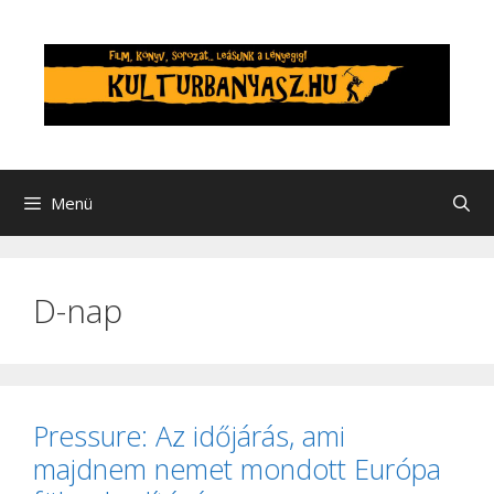
Kilépés
a
tartalomba
Menü
D-nap
Pressure: Az időjárás, ami
majdnem nemet mondott Európa