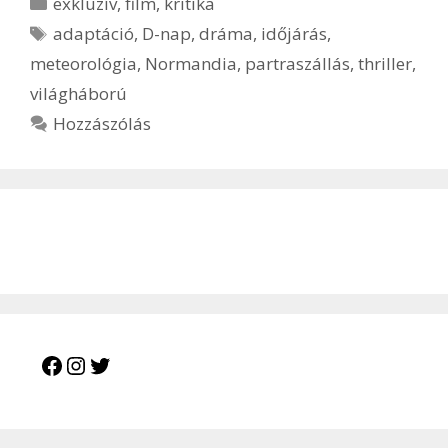
Kategória
exkluzív
,
film
,
kritika
Címkék
adaptáció
,
D-nap
,
dráma
,
időjárás
,
meteorológia
,
Normandia
,
partraszállás
,
thriller
,
világháború
Hozzászólás
Facebook
Instagram
Twitter