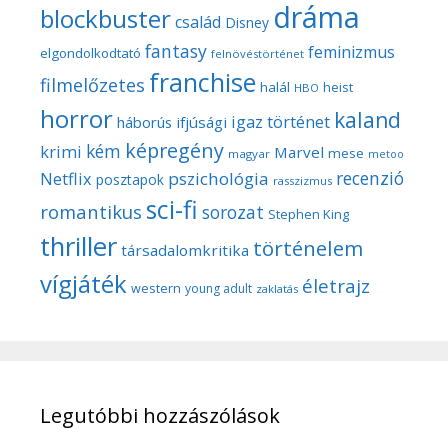
dráma
blockbuster
család
Disney
fantasy
feminizmus
elgondolkodtató
felnövéstörténet
franchise
filmelőzetes
halál
heist
HBO
horror
kaland
igaz történet
háborús
ifjúsági
képregény
kém
krimi
Marvel
mese
magyar
metoo
recenzió
pszichológia
Netflix
posztapok
rasszizmus
sci-fi
romantikus
sorozat
Stephen King
thriller
történelem
társadalomkritika
vígjáték
életrajz
western
young adult
zaklatás
Legutóbbi hozzászólások