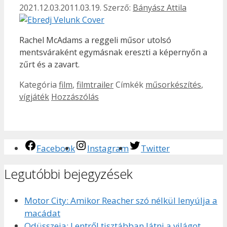
2021.12.03.
2011.03.19.
Szerző:
Bányász Attila
Rachel McAdams a reggeli műsor utolsó
mentsváraként egymásnak ereszti a képernyőn a
zűrt és a zavart.
Kategória
film
,
filmtrailer
Címkék
műsorkészítés
,
vígjáték
Hozzászólás
Facebook
Instagram
Twitter
Legutóbbi bejegyzések
Motor City: Amikor Reacher szó nélkül lenyúlja a
macádat
Odüsszeia: Lentről tisztábban látni a világot