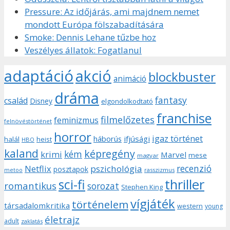
Pressure: Az időjárás, ami majdnem nemet
mondott Európa fölszabadítására
Smoke: Dennis Lehane tűzbe hoz
Veszélyes állatok: Fogatlanul
adaptáció
akció
blockbuster
animáció
dráma
fantasy
család
Disney
elgondolkodtató
franchise
filmelőzetes
feminizmus
felnövéstörténet
horror
igaz történet
háborús
ifjúsági
halál
heist
HBO
kaland
képregény
kém
krimi
Marvel
mese
magyar
recenzió
pszichológia
Netflix
posztapok
rasszizmus
metoo
sci-fi
thriller
romantikus
sorozat
Stephen King
vígjáték
történelem
társadalomkritika
western
young
életrajz
adult
zaklatás