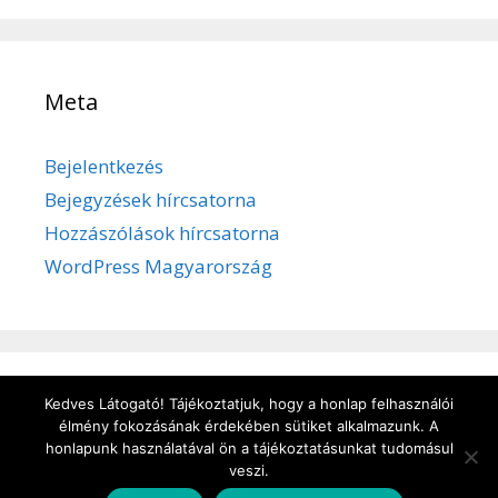
Meta
Bejelentkezés
Bejegyzések hírcsatorna
Hozzászólások hírcsatorna
WordPress Magyarország
Kedves Látogató! Tájékoztatjuk, hogy a honlap felhasználói
Adatvédelem
/
Süti kezelése
/
Impresszum
élmény fokozásának érdekében sütiket alkalmazunk. A
honlapunk használatával ön a tájékoztatásunkat tudomásul
veszi.