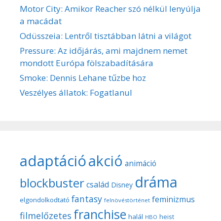
Motor City: Amikor Reacher szó nélkül lenyúlja
a macádat
Odüsszeia: Lentről tisztábban látni a világot
Pressure: Az időjárás, ami majdnem nemet
mondott Európa fölszabadítására
Smoke: Dennis Lehane tűzbe hoz
Veszélyes állatok: Fogatlanul
adaptáció
akció
animáció
dráma
blockbuster
család
Disney
fantasy
feminizmus
elgondolkodtató
felnövéstörténet
franchise
filmelőzetes
halál
heist
HBO