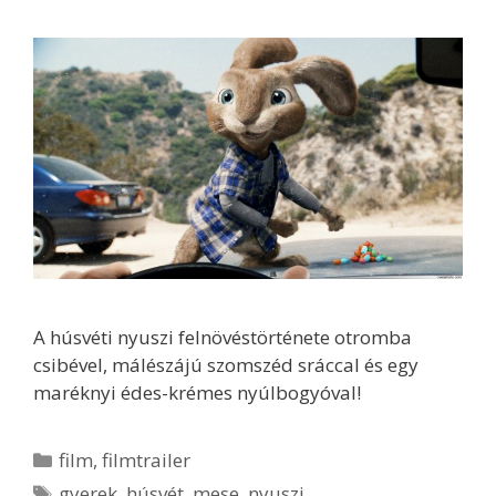
A húsvéti nyuszi felnövéstörténete otromba
csibével, málészájú szomszéd sráccal és egy
maréknyi édes-krémes nyúlbogyóval!
Kategória
film
,
filmtrailer
Címkék
gyerek
,
húsvét
,
mese
,
nyuszi