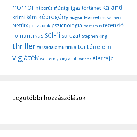
horror
kaland
igaz történet
háborús
ifjúsági
képregény
kém
krimi
Marvel
mese
magyar
metoo
recenzió
pszichológia
Netflix
posztapok
rasszizmus
sci-fi
romantikus
sorozat
Stephen King
thriller
történelem
társadalomkritika
vígjáték
életrajz
western
young adult
zaklatás
Legutóbbi hozzászólások