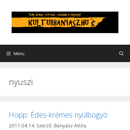
Kilépés
a
tartalomba
Menü
nyuszi
Hopp: Édes-krémes nyúlbogyó
2011.04.14.
Szerző:
Bányász Attila