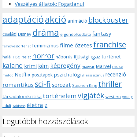
Veszélyes állatok: Fogatlanul
adaptáció
akció
blockbuster
animáció
dráma
fantasy
család
Disney
elgondolkodtató
franchise
filmelőzetes
feminizmus
felnövéstörténet
horror
igaz történet
háborús
ifjúsági
halál
heist
HBO
kaland
képregény
kém
krimi
Marvel
mese
magyar
recenzió
pszichológia
Netflix
posztapok
rasszizmus
metoo
sci-fi
thriller
romantikus
sorozat
Stephen King
vígjáték
történelem
társadalomkritika
western
young
életrajz
adult
zaklatás
Legutóbbi hozzászólások