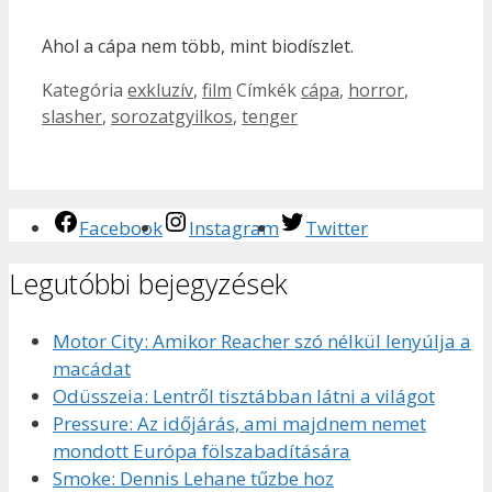
Ahol a cápa nem több, mint biodíszlet.
Kategória
exkluzív
,
film
Címkék
cápa
,
horror
,
slasher
,
sorozatgyilkos
,
tenger
Facebook
Instagram
Twitter
Legutóbbi bejegyzések
Motor City: Amikor Reacher szó nélkül lenyúlja a
macádat
Odüsszeia: Lentről tisztábban látni a világot
Pressure: Az időjárás, ami majdnem nemet
mondott Európa fölszabadítására
Smoke: Dennis Lehane tűzbe hoz