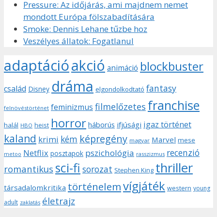
Pressure: Az időjárás, ami majdnem nemet
mondott Európa fölszabadítására
Smoke: Dennis Lehane tűzbe hoz
Veszélyes állatok: Fogatlanul
adaptáció
akció
blockbuster
animáció
dráma
fantasy
család
Disney
elgondolkodtató
franchise
filmelőzetes
feminizmus
felnövéstörténet
horror
igaz történet
háborús
ifjúsági
halál
heist
HBO
kaland
képregény
kém
krimi
Marvel
mese
magyar
recenzió
pszichológia
Netflix
posztapok
rasszizmus
metoo
sci-fi
thriller
romantikus
sorozat
Stephen King
vígjáték
történelem
társadalomkritika
western
young
életrajz
adult
zaklatás