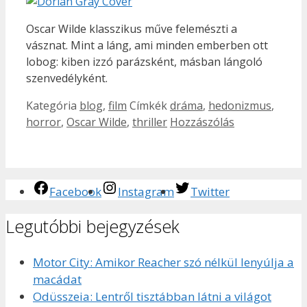
Oscar Wilde klasszikus műve felemészti a
vásznat. Mint a láng, ami minden emberben ott
lobog: kiben izzó parázsként, másban lángoló
szenvedélyként.
Kategória
blog
,
film
Címkék
dráma
,
hedonizmus
,
horror
,
Oscar Wilde
,
thriller
Hozzászólás
Facebook
Instagram
Twitter
Legutóbbi bejegyzések
Motor City: Amikor Reacher szó nélkül lenyúlja a
macádat
Odüsszeia: Lentről tisztábban látni a világot