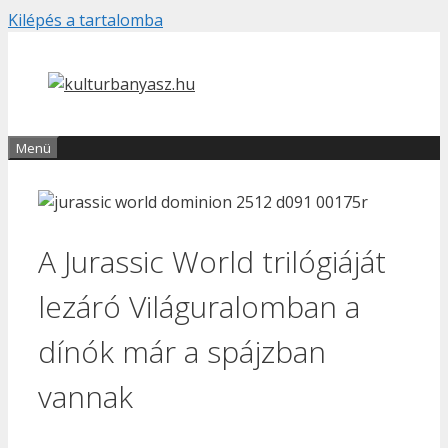
Kilépés a tartalomba
Menü
A Jurassic World trilógiáját
lezáró Világuralomban a
dínók már a spájzban
vannak