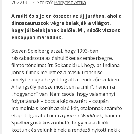
2022.06.13.
Szerző:
Bányász Attila
A múlt és a jelen összeér az új jurában, ahol a
dinoszauruszok végre belakják a világot,
hogy jól belakjanak belőle. Mi, nézők viszont
éhkoppon maradunk.
Steven Spielberg azzal, hogy 1993-ban
rászabadította az őshüllőket az emberiségre,
filmtörténelmet írt. Sokat elárul, hogy az Indiana
Jones-filmek mellett ez a másik franchise,
amelyben újra helyet foglalt a rendezői székben.
A hangsúly persze most sem a „min”, hanem a
„hogyanon” van. Nem csoda, hogy valamennyi
folytatásnak – bocs a képzavarért – csupán
majmolnia sikerült az első két, etalonnak számító
etapot. Igazából nem a
Jurassic World
nek, hanem
Spielbergnek köszönhető, hogy ma a dínók
köztünk és velünk élnek: a rendező nyitott nekik