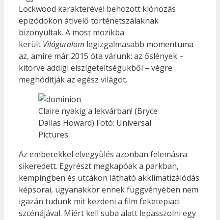
Lockwood karakterével behozott klónozás
epizódokon átívelő történetszálaknak
bizonyultak. A most mozikba
került
Világuralom
legizgalmasabb momentuma
az, amire már 2015 óta várunk: az őslények –
kitörve addigi elszigeteltségükből – végre
meghódítják az egész világot.
Claire nyakig a lekvárban! (Bryce
Dallas Howard) Fotó: Universal
Pictures
Az emberekkel elvegyülés azonban felemásra
sikeredett. Egyrészt megkapóak a parkban,
kempingben és utcákon látható akklimatizálódás
képsorai, ugyanakkor ennek függvényében nem
igazán tudunk mit kezdeni a film feketepiaci
szcénájával. Miért kell suba alatt lepasszolni egy