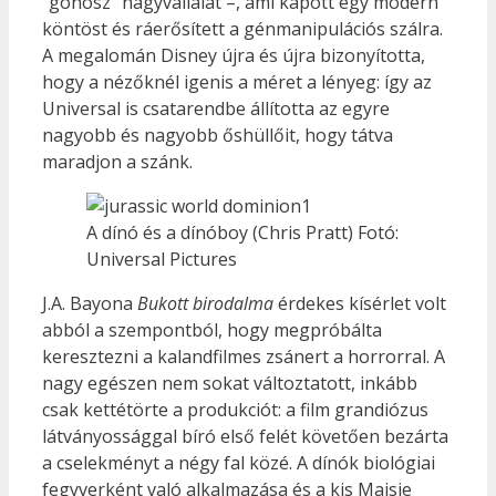
“gonosz” nagyvállalat –, ami kapott egy modern
köntöst és ráerősített a génmanipulációs szálra.
A megalomán Disney újra és újra bizonyította,
hogy a nézőknél igenis a méret a lényeg: így az
Universal is csatarendbe állította az egyre
nagyobb és nagyobb őshüllőit, hogy tátva
maradjon a szánk.
A dínó és a dínóboy (Chris Pratt) Fotó:
Universal Pictures
J.A. Bayona
Bukott birodalma
érdekes kísérlet volt
abból a szempontból, hogy megpróbálta
keresztezni a kalandfilmes zsánert a horrorral. A
nagy egészen nem sokat változtatott, inkább
csak kettétörte a produkciót: a film grandiózus
látványossággal bíró első felét követően bezárta
a cselekményt a négy fal közé. A dínók biológiai
fegyverként való alkalmazása és a kis Maisie