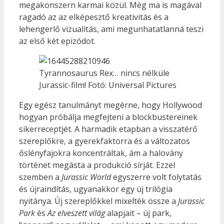
megakonszern karmai közül. Még ma is magával
ragadó az az elképesztő kreativitás és a
lehengerlő vizualitás, ami megunhatatlanná teszi
az első két epizódot.
Tyrannosaurus Rex… nincs nélküle
Jurassic-film! Fotó: Universal Pictures
Egy egész tanulmányt megérne, hogy Hollywood
hogyan próbálja megfejteni a blockbustereinek
sikerreceptjét. A harmadik etapban a visszatérő
szereplőkre, a gyerekfaktorra és a változatos
őslényfajokra koncentráltak, ám a halovány
történet megásta a produkció sírját. Ezzel
szemben a
Jurassic World
egyszerre volt folytatás
és újraindítás, ugyanakkor egy új trilógia
nyitánya. Új szereplőkkel mixelték össze a
Jurassic
Park
és
Az elveszett világ
alapjait – új park,