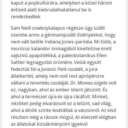
kaput a popkultúrára, amelyben a közel három
évtized alatt kiebrudalhatatlanul be is
rendezkedtek.
Sam Neill cowboykalapos régésze úgy szállt
szembe anno a génmanipulált őslényekkel, hogy
nem vált belőle Indiana Jones-paródia. Mi több, a
morózus kalandor önmagából kivetkőzve érett
vajszívű apapótlékká, a paleobotanikus Ellen
Sattler legnagyobb örömére. Velük együtt
fedeztük fel a
Jurassic Park
csodáit, a jura
állatkertét, amely nem volt rest aprópénzre
váltani a teremtés csodáját.
Dr. Moreau szigete
volt
ez, nagyban, ahol az ember istent játszott. És
ahol a természet újra és újra rácáfolt. Minket,
nézőket pedig elvarázsolt ez a letűnt, vad világ,
ahol a dínók szinte lesétáltak a vászonról. Az első
részben még a rácsok mögül,
Az elveszett világ
ban
az állatokat kizsákmányolni igyekvő