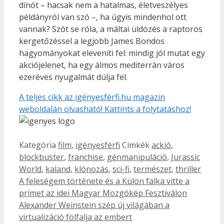
dínót – hacsak nem a hatalmas, életveszélyes
példányról van szó –, ha úgyis mindenhol ott
vannak? Szót se róla, a máltai üldözés a raptoros
kergetőzéssel a legjobb James Bondos
hagyományokat eleveníti fel: mindig jól mutat egy
akciójelenet, ha egy álmos mediterrán város
ezeréves nyugalmát dúlja fel.
A teljes cikk az igényesférfi.hu magazin
weboldalán olvasható! Kattints a folytatáshoz!
Kategória
film
,
igényesférfi
Címkék
ackió
,
blockbuster
,
franchise
,
génmanipuláció
,
Jurassic
World
,
kaland
,
klónozás
,
sci-fi
,
természet
,
thriller
A feleségem története és a Külön falka vitte a
prímet az idei Magyar Mozgókép Fesztiválon
Alexander Weinstein szép új világában a
virtualizáció fölfalja az embert