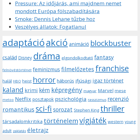
Pressure: Az időjárás, ami majdnem nemet
mondott Európa fölszabadítására
Smoke: Dennis Lehane tűzbe hoz
Veszélyes állatok: Fogatlanul
adaptáció
akció
blockbuster
animáció
dráma
fantasy
család
Disney
elgondolkodtató
franchise
filmelőzetes
feminizmus
felnövéstörténet
horror
igaz történet
háborús
ifjúsági
halál
heist
HBO
kaland
képregény
kém
krimi
Marvel
mese
magyar
recenzió
pszichológia
Netflix
posztapok
rasszizmus
metoo
sci-fi
thriller
romantikus
sorozat
Stephen King
vígjáték
történelem
társadalomkritika
western
young
életrajz
adult
zaklatás