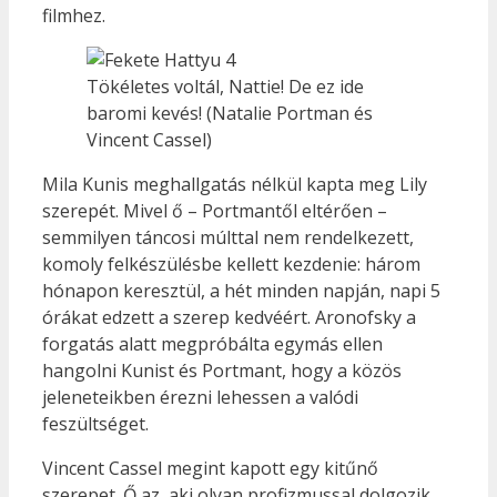
filmhez.
Tökéletes voltál, Nattie! De ez ide
baromi kevés! (Natalie Portman és
Vincent Cassel)
Mila Kunis meghallgatás nélkül kapta meg Lily
szerepét. Mivel ő – Portmantől eltérően –
semmilyen táncosi múlttal nem rendelkezett,
komoly felkészülésbe kellett kezdenie: három
hónapon keresztül, a hét minden napján, napi 5
órákat edzett a szerep kedvéért. Aronofsky a
forgatás alatt megpróbálta egymás ellen
hangolni Kunist és Portmant, hogy a közös
jeleneteikben érezni lehessen a valódi
feszültséget.
Vincent Cassel megint kapott egy kitűnő
szerepet. Ő az, aki olyan profizmussal dolgozik,