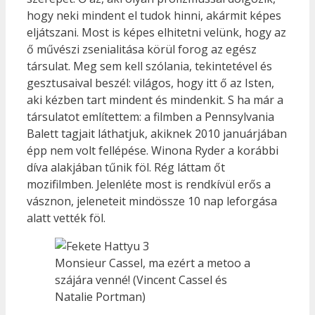
hogy neki mindent el tudok hinni, akármit képes
eljátszani. Most is képes elhitetni velünk, hogy az
ő művészi zsenialitása körül forog az egész
társulat. Meg sem kell szólania, tekintetével és
gesztusaival beszél: világos, hogy itt ő az Isten,
aki kézben tart mindent és mindenkit. S ha már a
társulatot említettem: a filmben a Pennsylvania
Balett tagjait láthatjuk, akiknek 2010 januárjában
épp nem volt fellépése. Winona Ryder a korábbi
díva alakjában tűnik föl. Rég láttam őt
mozifilmben. Jelenléte most is rendkívül erős a
vásznon, jeleneteit mindössze 10 nap leforgása
alatt vették föl.
Monsieur Cassel, ma ezért a metoo a
szájára venné! (Vincent Cassel és
Natalie Portman)