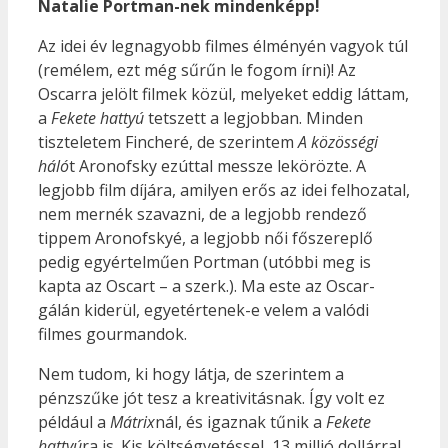
Natalie Portman-nek mindenképp!
Az idei év legnagyobb filmes élményén vagyok túl
(remélem, ezt még sűrűn le fogom írni)! Az
Oscarra jelölt filmek közül, melyeket eddig láttam,
a
Fekete hattyú
tetszett a legjobban. Minden
tiszteletem Fincheré, de szerintem
A közösségi
háló
t Aronofsky ezúttal messze lekörözte. A
legjobb film díjára, amilyen erős az idei felhozatal,
nem mernék szavazni, de a legjobb rendező
tippem Aronofskyé, a legjobb női főszereplő
pedig egyértelműen Portman (utóbbi meg is
kapta az Oscart – a szerk.). Ma este az Oscar-
gálán kiderül, egyetértenek-e velem a valódi
filmes gourmandok.
Nem tudom, ki hogy látja, de szerintem a
pénzszűke jót tesz a kreativitásnak. Így volt ez
például a
Mátrix
nál, és igaznak tűnik a
Fekete
hattyú
ra is. Kis költségvetéssel, 13 millió dollárral