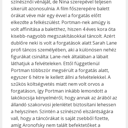
színésznői vénáját, de Nina szerepével teljesen
sikerült azonosulnia. A film főszerepére balett
órákat véve már egy évvel a forgatás előtt
elkezdte a felkészülést. Portman-nek amúgy is
volt affinitása a baletthez, hiszen 4 éves kora óta
kisebb-nagyobb megszakításokkal táncolt. Azért
dublőre neki is volt a forgatások alatt Sarah Lane
profi táncos személyében, aki a különösen nehéz
figurákat csinálta: Lane-nek általában a lábait
láthatjuk a felvételeken. Ettől függetlenül
Portman többször megsérült a forgatás alatt,
egyszer 6 hétre le kellett állni a felvételekkel. A
szűkös költségvetés miatt nem volt orvos a
forgatáson, így Portman inkább lemondott a
lakókocsija kényelméről, hogy annak az árából az
állandó szakorvosi jelenlétet biztosítani lehessen
a helyszínen. Szintén a színésznő elszántságára
vall, hogy a táncórákat is saját zsebből fizette,
amíg Aronofsky nem talált befektetőket a