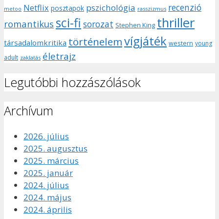
recenzió
pszichológia
Netflix
posztapok
rasszizmus
metoo
sci-fi
thriller
romantikus
sorozat
Stephen King
vígjáték
történelem
társadalomkritika
western
young
életrajz
adult
zaklatás
Legutóbbi hozzászólások
Archívum
2026. július
2025. augusztus
2025. március
2025. január
2024. július
2024. május
2024. április