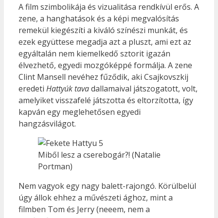
A film szimbolikája és vizualitása rendkívül erős. A
zene, a hanghatások és a képi megvalósítás
remekül kiegészíti a kiváló színészi munkát, és
ezek együttese megadja azt a pluszt, ami ezt az
egyáltalán nem kiemelkedő sztorit igazán
élvezhető, egyedi mozgóképpé formálja. A zene
Clint Mansell nevéhez fűződik, aki Csajkovszkij
eredeti
Hattyúk tava
dallamaival játszogatott, volt,
amelyiket visszafelé játszotta és eltorzította, így
kapván egy meglehetősen egyedi
hangzásvilágot.
Miből lesz a cserebogár?! (Natalie
Portman)
Nem vagyok egy nagy balett-rajongó. Körülbelül
úgy állok ehhez a művészeti ághoz, mint a
filmben Tom és Jerry (neeem, nem a