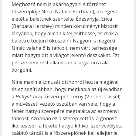
Méghozzá nem is akárhogyan! A történet
főszereplője Nina (Natalie Portman), aki egész
életét a balettnek szentelte. Édesanyja, Erica
(Barbara Hershey) minden körülményt biztosít
lányának, hogy álmait kiteljesíthesse, és csak a
balettre tudjon fókuszálni. Nagyon is megérti
Ninát: valaha ő is táncolt, nem várt terhessége
miatt hagyta ott a világot jelentő deszkákat. Ezt
persze nem rest állandóan a lánya orra alá
dörgölni.
Nina maximalizmusát otthonról hozta magával,
és ez segíti abban, hogy megkapja az új évadban
a
Hattyúk tava
főszerepét. Leroy (Vincent Cassel),
a művészeti vezető tisztában van vele, hogy a
fehér hattyú szerepére megtalálta az eszményi
táncost. Azonban ez a szerep kettős: a gonosz
ikertestvér, a fekete hattyú kihívó, szenvedélyes,
csábító táncát is a főszereplőnek kell ellejtenie,