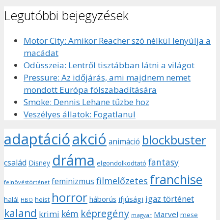
Legutóbbi bejegyzések
Motor City: Amikor Reacher szó nélkül lenyúlja a
macádat
Odüsszeia: Lentről tisztábban látni a világot
Pressure: Az időjárás, ami majdnem nemet
mondott Európa fölszabadítására
Smoke: Dennis Lehane tűzbe hoz
Veszélyes állatok: Fogatlanul
adaptáció
akció
blockbuster
animáció
dráma
fantasy
család
Disney
elgondolkodtató
franchise
filmelőzetes
feminizmus
felnövéstörténet
horror
igaz történet
háborús
ifjúsági
halál
heist
HBO
kaland
képregény
kém
krimi
Marvel
mese
magyar