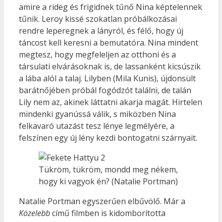
amire a rideg és frigidnek tűnő Nina képtelennek
tűnik. Leroy kissé szokatlan próbálkozásai
rendre leperegnek a lányról, és félő, hogy új
táncost kell keresni a bemutatóra. Nina mindent
megtesz, hogy megfeleljen az otthoni és a
társulati elvárásoknak is, de lassanként kicsúszik
a lába alól a talaj. Lilyben (Mila Kunis), újdonsült
barátnőjében próbál fogódzót találni, de talán
Lily nem az, akinek láttatni akarja magát. Hirtelen
mindenki gyanússá válik, s miközben Nina
felkavaró utazást tesz lénye legmélyére, a
felszínen egy új lény kezdi bontogatni szárnyait.
Tükröm, tükröm, mondd meg nékem,
hogy ki vagyok én? (Natalie Portman)
Natalie Portman egyszerűen elbűvölő. Már a
Közelebb
című filmben is kidomborította