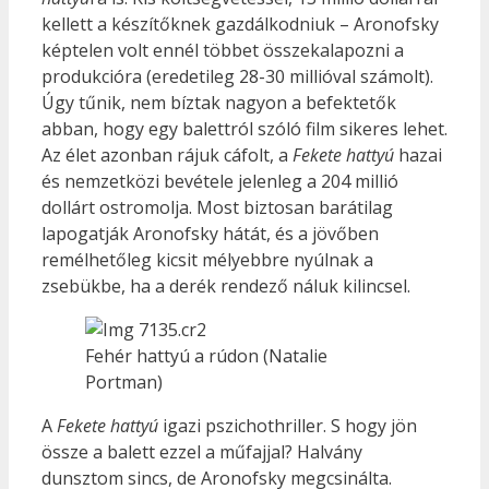
kellett a készítőknek gazdálkodniuk – Aronofsky
képtelen volt ennél többet összekalapozni a
produkcióra (eredetileg 28-30 millióval számolt).
Úgy tűnik, nem bíztak nagyon a befektetők
abban, hogy egy balettról szóló film sikeres lehet.
Az élet azonban rájuk cáfolt, a
Fekete hattyú
hazai
és nemzetközi bevétele jelenleg a 204 millió
dollárt ostromolja. Most biztosan barátilag
lapogatják Aronofsky hátát, és a jövőben
remélhetőleg kicsit mélyebbre nyúlnak a
zsebükbe, ha a derék rendező náluk kilincsel.
Fehér hattyú a rúdon (Natalie
Portman)
A
Fekete hattyú
igazi pszichothriller. S hogy jön
össze a balett ezzel a műfajjal? Halvány
dunsztom sincs, de Aronofsky megcsinálta.