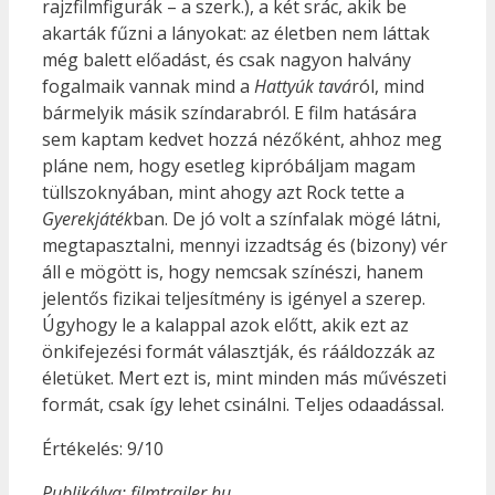
rajzfilmfigurák – a szerk.), a két srác, akik be
akarták fűzni a lányokat: az életben nem láttak
még balett előadást, és csak nagyon halvány
fogalmaik vannak mind a
Hattyúk tavá
ról, mind
bármelyik másik színdarabról. E film hatására
sem kaptam kedvet hozzá nézőként, ahhoz meg
pláne nem, hogy esetleg kipróbáljam magam
tüllszoknyában, mint ahogy azt Rock tette a
Gyerekjáték
ban. De jó volt a színfalak mögé látni,
megtapasztalni, mennyi izzadtság és (bizony) vér
áll e mögött is, hogy nemcsak színészi, hanem
jelentős fizikai teljesítmény is igényel a szerep.
Úgyhogy le a kalappal azok előtt, akik ezt az
önkifejezési formát választják, és rááldozzák az
életüket. Mert ezt is, mint minden más művészeti
formát, csak így lehet csinálni. Teljes odaadással.
Értékelés: 9/10
Publikálva: filmtrailer.hu