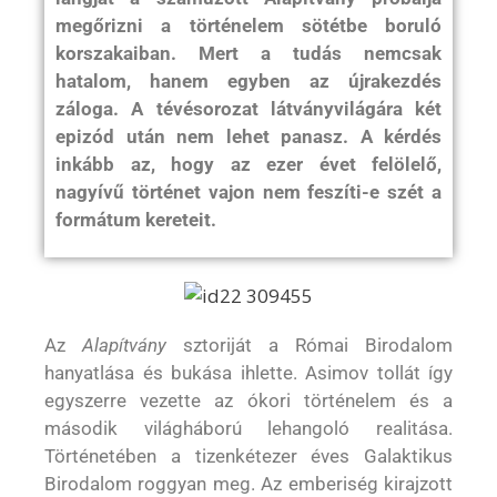
megőrizni a történelem sötétbe boruló
korszakaiban. Mert a tudás nemcsak
hatalom, hanem egyben az újrakezdés
záloga. A tévésorozat látványvilágára két
epizód után nem lehet panasz. A kérdés
inkább az, hogy az ezer évet felölelő,
nagyívű történet vajon nem feszíti-e szét a
formátum kereteit.
Az
Alapítvány
sztoriját a Római Birodalom
hanyatlása és bukása ihlette. Asimov tollát így
egyszerre vezette az ókori történelem és a
második világháború lehangoló realitása.
Történetében a tizenkétezer éves Galaktikus
Birodalom roggyan meg. Az emberiség kirajzott