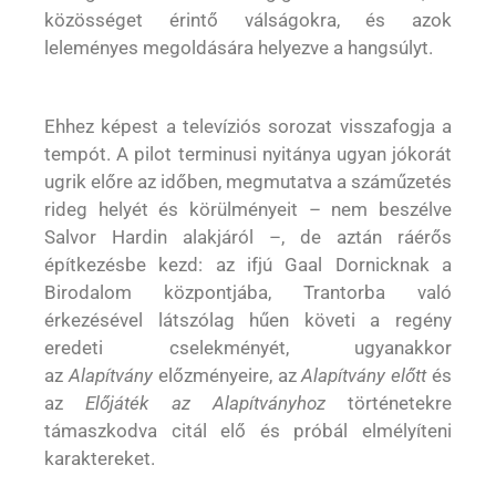
közösséget érintő válságokra, és azok
leleményes megoldására helyezve a hangsúlyt.
Ehhez képest a televíziós sorozat visszafogja a
tempót. A pilot terminusi nyitánya ugyan jókorát
ugrik előre az időben, megmutatva a száműzetés
rideg helyét és körülményeit – nem beszélve
Salvor Hardin alakjáról –, de aztán ráérős
építkezésbe kezd: az ifjú Gaal Dornicknak a
Birodalom központjába, Trantorba való
érkezésével látszólag hűen követi a regény
eredeti cselekményét, ugyanakkor
az
Alapítvány
előzményeire, az
Alapítvány előtt
és
az
Előjáték az Alapítványhoz
történetekre
támaszkodva citál elő és próbál elmélyíteni
karaktereket.