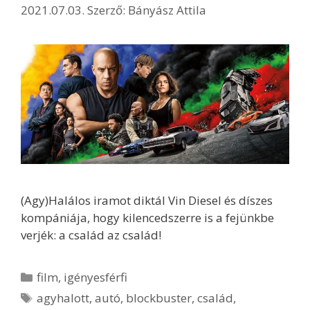
2021.07.03.
Szerző:
Bányász Attila
(Agy)Halálos iramot diktál Vin Diesel és díszes
kompániája, hogy kilencedszerre is a fejünkbe
verjék: a család az család!
Kategória
film
,
igényesférfi
Címkék
agyhalott
,
autó
,
blockbuster
,
család
,